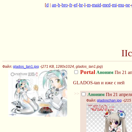
[
d
|
an
-
b
-
bro
-
fr
-
gf
-
hr
-
l
-
m
-
maid
-
med
-
mi
-
mu
-
ne
-
II
Файл:
glados_tan1.jpg
-(
271 KB, 1280x1024, glados_tan1.jpg
)
Portal
Аноним
Пн 21 ап
GLADOS-tan и иже с ней
>>
Аноним
Пн 21 апреля
Файл:
gladoschan.jpg
-(
215 