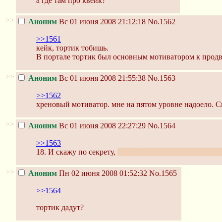
а где там про квейк?
>>
Аноним
Вс 01 июня 2008 21:12:18
No.1562
>>1561
кейк, тортик тобишь.
В портале тортик был основным мотиватором к прод
>>
Аноним
Вс 01 июня 2008 21:55:38
No.1563
>>1562
хреновый мотиватор. мне на пятом уровне надоело. С
>>
Аноним
Вс 01 июня 2008 22:27:29
No.1564
>>1563
18. И скажу по секрету,
после 18 уровня игра только н
>>
Аноним
Пн 02 июня 2008 01:52:32
No.1565
>>1564
тортик дадут?