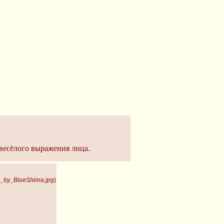
-весёлого выражения лица.
_by_BlueShinra.jpg
)