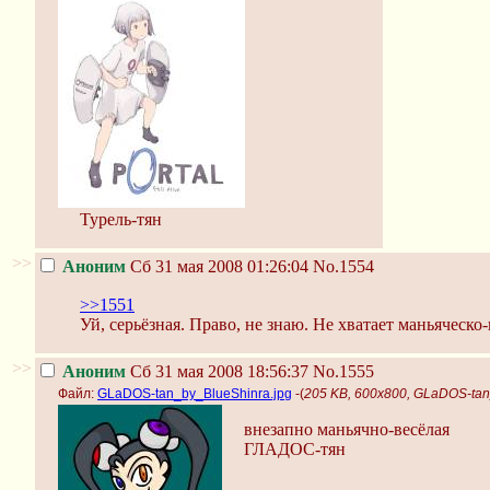
Турель-тян
>>
Аноним
Сб 31 мая 2008 01:26:04
No.1554
>>1551
Уй, серьёзная. Право, не знаю. Не хватает маньяческо
>>
Аноним
Сб 31 мая 2008 18:56:37
No.1555
Файл:
GLaDOS-tan_by_BlueShinra.jpg
-(
205 KB, 600x800, GLaDOS-tan
внезапно маньячно-весёлая
ГЛАДОС-тян