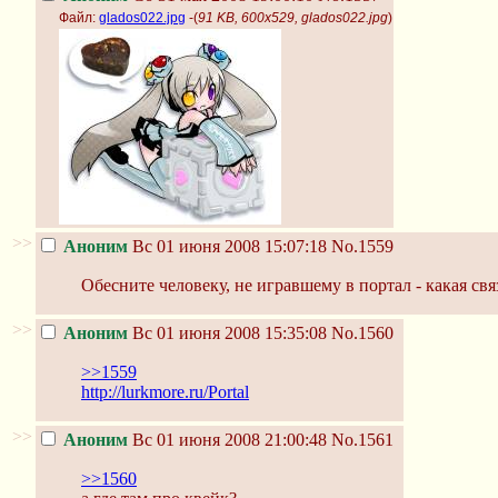
Файл:
glados022.jpg
-(
91 KB, 600x529, glados022.jpg
)
>>
Аноним
Вс 01 июня 2008 15:07:18
No.1559
Обесните человеку, не игравшему в портал - какая св
>>
Аноним
Вс 01 июня 2008 15:35:08
No.1560
>>1559
http://lurkmore.ru/Portal
>>
Аноним
Вс 01 июня 2008 21:00:48
No.1561
>>1560