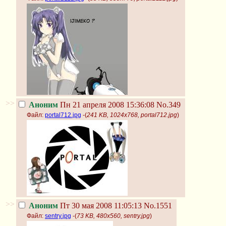
>>
Аноним
Пн 21 апреля 2008 15:36:08
No.349
Файл:
portal712.jpg
-(
241 KB, 1024x768, portal712.jpg
)
>>
Аноним
Пт 30 мая 2008 11:05:13
No.1551
Файл:
sentry.jpg
-(
73 KB, 480x560, sentry.jpg
)