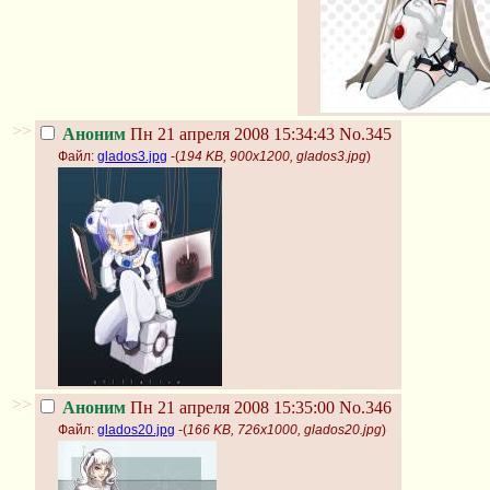
>>
Аноним
Пн 21 апреля 2008 15:34:43
No.345
Файл:
glados3.jpg
-(
194 KB, 900x1200, glados3.jpg
)
>>
Аноним
Пн 21 апреля 2008 15:35:00
No.346
Файл:
glados20.jpg
-(
166 KB, 726x1000, glados20.jpg
)