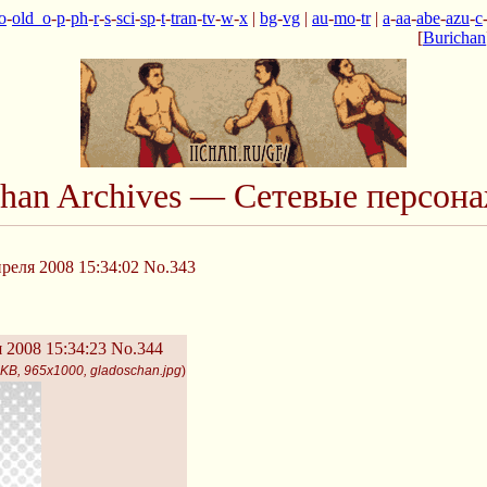
o
-
old_o
-
p
-
ph
-
r
-
s
-
sci
-
sp
-
t
-
tran
-
tv
-
w
-
x
|
bg
-
vg
|
au
-
mo
-
tr
|
a
-
aa
-
abe
-
azu
-
c
[
Burichan
chan Archives — Сетевые персон
реля 2008 15:34:02
No.343
 2008 15:34:23
No.344
KB, 965x1000, gladoschan.jpg
)