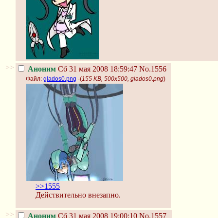
>>
Аноним
Сб 31 мая 2008 18:59:47
No.1556
Файл:
glados0.png
-(
155 KB, 500x500, glados0.png
)
>>1555
Действительно внезапно.
>>
Аноним
Сб 31 мая 2008 19:00:10
No.1557