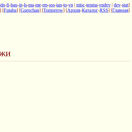
-
dn
-
fi
-
hau
-
jp
-
ls
-
ma
-
me
-
rm
-
sos
-
tan
-
to
-
vn
|
misc
-
tenma
-
vndev
|
dev
-
stat
]
] [
Futaba
] [
Gurochan
] [
Tomorrow
] [
Архив
-
Каталог
-
RSS
] [
Главная
]
ажи