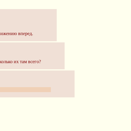
вижению вперед.
колько их там всего?
ачинается по-настоящему.