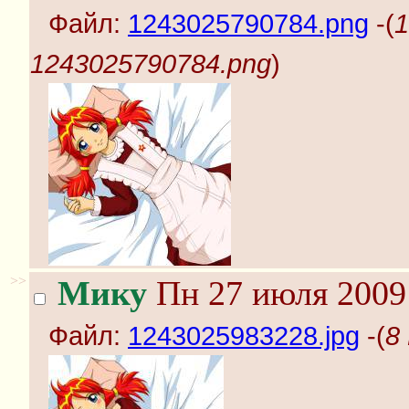
Файл:
1243025790784.png
-(
1
1243025790784.png
)
>>
Мику
Пн 27 июля 2009 
Файл:
1243025983228.jpg
-(
8