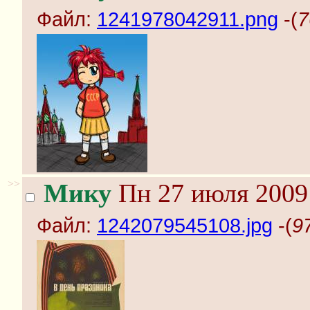
Файл:
1241978042911.png
-(
7
>>
Мику
Пн 27 июля 2009 
Файл:
1242079545108.jpg
-(
9