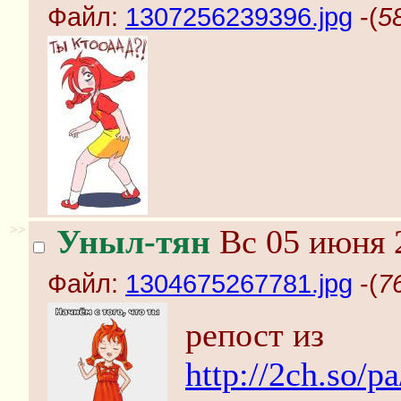
Файл:
1307256239396.jpg
-(
5
>>
Уныл-тян
Вс 05 июня 2
Файл:
1304675267781.jpg
-(
7
репост из
http://2ch.so/p