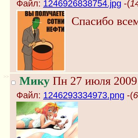
Файл:
1246926838754.jpg
-(
1
Спасибо все
>>
Мику
Пн 27 июля 2009 
Файл:
1246293334973.png
-(
6