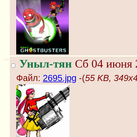
>>
Уныл-тян
Сб 04 июня 
Файл:
2695.jpg
-(
55 KB, 349x4