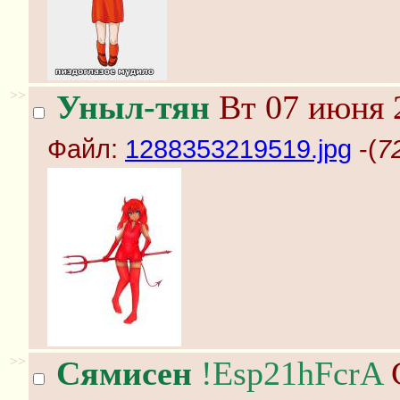
>>
Уныл-тян
Вт 07 июня 2
Файл:
1288353219519.jpg
-(
7
>>
Сямисен
!Esp21hFcrA
С