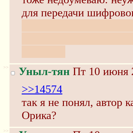
для передачи шифрово
Или кто-то настолько 
детектить художников 
приветы.
>>
Уныл-тян
Пт 10 июня 
>>14574
так я не понял, автор 
Орика?
>>