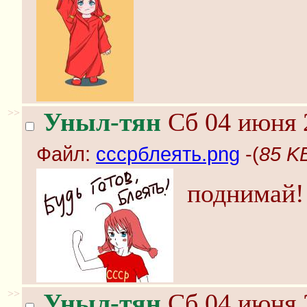
>>
Уныл-тян
Сб 04 июня 
Файл:
сссрблеять.png
-(
85 K
поднимай!
>>
Уныл-тян
Сб 04 июня 