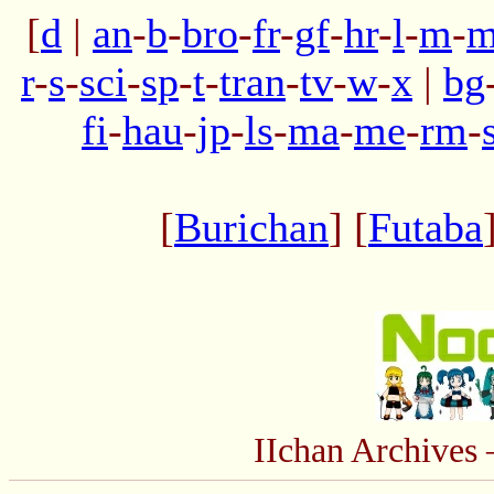
[
d
|
an
-
b
-
bro
-
fr
-
gf
-
hr
-
l
-
m
-
m
r
-
s
-
sci
-
sp
-
t
-
tran
-
tv
-
w
-
x
|
bg
fi
-
hau
-
jp
-
ls
-
ma
-
me
-
rm
-
[
Burichan
] [
Futaba
IIchan Archive