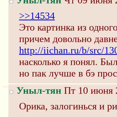
Уныл-тян
Чт 09 июня 2
>>14534
Это картинка из одного
причем довольно давне
http://iichan.ru/b/src/
насколько я понял. Бы
но пак лучше в бэ про
>>
Уныл-тян
Пт 10 июня 
Орика, залогинься и ри