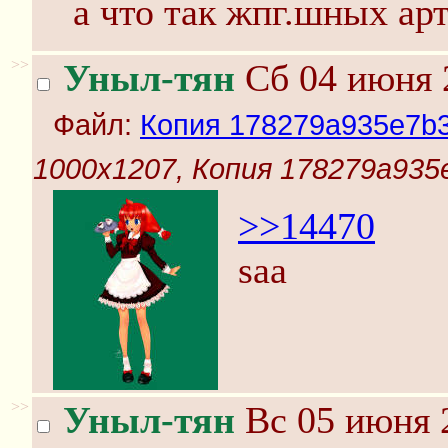
а что так жпг.шных ар
>>
Уныл-тян
Сб 04 июня 
Файл:
Копия 178279a935e7b3
1000x1207, Копия 178279a935e
>>14470
saa
>>
Уныл-тян
Вс 05 июня 2