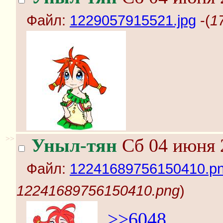
Файл:
1229057915521.jpg
-(
1
>>
Уныл-тян
Сб 04 июня 
Файл:
12241689756150410.p
12241689756150410.png
)
>>6048