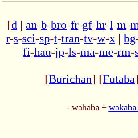
[
d
|
an
-
b
-
bro
-
fr
-
gf
-
hr
-
l
-
m
-
m
r
-
s
-
sci
-
sp
-
t
-
tran
-
tv
-
w
-
x
|
bg
fi
-
hau
-
jp
-
ls
-
ma
-
me
-
rm
-
[
Burichan
] [
Futaba
- wahaba +
wakaba 