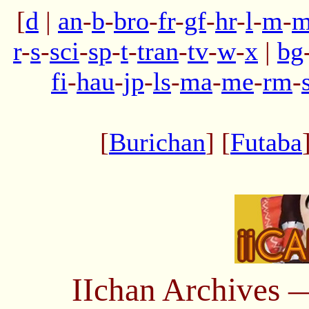
[
d
|
an
-
b
-
bro
-
fr
-
gf
-
hr
-
l
-
m
-
m
r
-
s
-
sci
-
sp
-
t
-
tran
-
tv
-
w
-
x
|
bg
fi
-
hau
-
jp
-
ls
-
ma
-
me
-
rm
-
[
Burichan
] [
Futaba
IIchan Archives