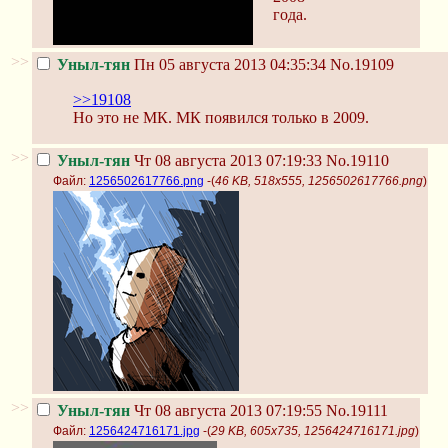
года.
>>
Уныл-тян
Пн 05 августа 2013 04:35:34
No.19109
>>19108
Но это не МК. МК появился только в 2009.
>>
Уныл-тян
Чт 08 августа 2013 07:19:33
No.19110
Файл:
1256502617766.png
-(
46 KB, 518x555, 1256502617766.png
)
>>
Уныл-тян
Чт 08 августа 2013 07:19:55
No.19111
Файл:
1256424716171.jpg
-(
29 KB, 605x735, 1256424716171.jpg
)