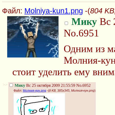
Файл:
Molniya-kun1.png
-(
804 KB
Мику
Вс 
No.6951
Одним из ма
Молния-кун
стоит уделить ему вним
>>
Мику
Вс 25 октября 2009 21:55:59
No.6952
Файл:
Молния-кун.png
-(
8 KB, 385x345, Молния-кун.png
)