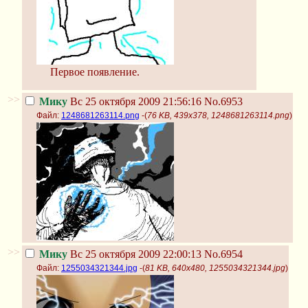
Первое появление.
>>
Мику
Вс 25 октября 2009 21:56:16
No.6953
Файл:
1248681263114.png
-(
76 KB, 439x378, 1248681263114.png
)
>>
Мику
Вс 25 октября 2009 22:00:13
No.6954
Файл:
1255034321344.jpg
-(
81 KB, 640x480, 1255034321344.jpg
)