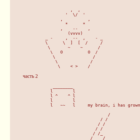
                                              
                                              
                   ,  ,
                 '  \/  '
               ,          ,
                 *      *                   
               ,    --    ,
                  (vvvv)
         _ -     ,  --  ,    - _
         \      \  ]  [  /     /
          \       ~    ~      /
           \   O          O  /
            \               /
             \             /
              \    < >    /
часть 2
            ________                          
           l        l                         
           l ^    ^ l                         
           l        l                         
           l   ~~   l     my brain, i has grow
                                  /           
                               / /            
                              / /             
                             / /              
                            / /_              
                           /_   /             