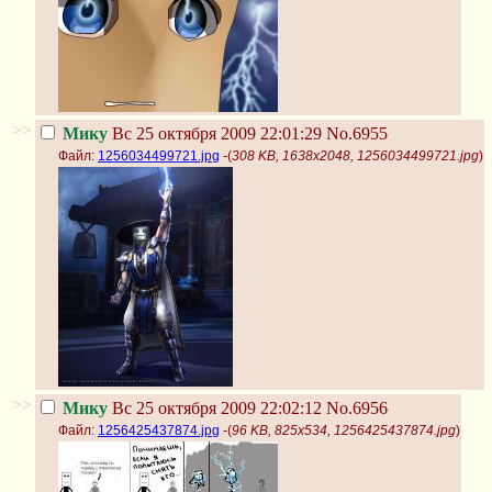
>>
Мику
Вс 25 октября 2009 22:01:29
No.6955
Файл:
1256034499721.jpg
-(
308 KB, 1638x2048, 1256034499721.jpg
)
>>
Мику
Вс 25 октября 2009 22:02:12
No.6956
Файл:
1256425437874.jpg
-(
96 KB, 825x534, 1256425437874.jpg
)