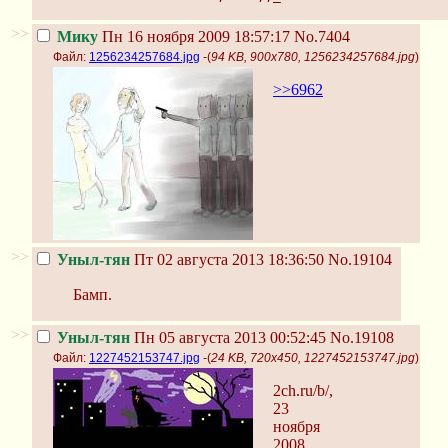
>>
Мику
Пн 16 ноября 2009 18:57:17
No.7404
Файл:
1256234257684.jpg
-(
94 KB, 900x780, 1256234257684.jpg
)
>>6962
>>
Уныл-тян
Пт 02 августа 2013 18:36:50
No.19104
Бамп.
>>
Уныл-тян
Пн 05 августа 2013 00:52:45
No.19108
Файл:
1227452153747.jpg
-(
24 KB, 720x450, 1227452153747.jpg
)
2ch.ru/b/,
23
ноября
2008