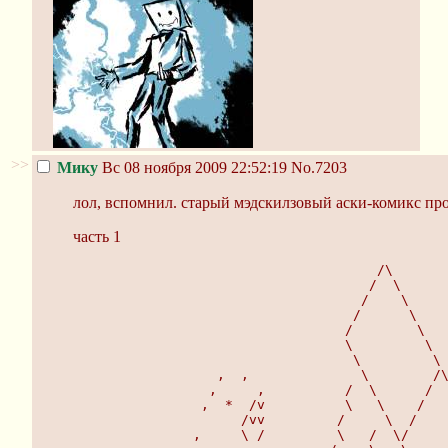
>>
Мику
Вс 08 ноября 2009 22:52:19
No.7203
лол, вспомнил. старый мэдскилзовый аски-комикс пр
часть 1
                                      /\
                                     /  \
                                    /    \ 
                                   /      \ 
                                  /        \ 
                                  \         \ 
                                   \         \
                  ,  ,              \        /
                 ,     ,          /  \      / 
                ,  *  /v          \   \    /  
                     /vv         /     \  /   
               ,     \ /         \   /  \/    