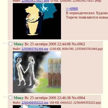
Файл:
1256034170027.png
-(
5 KB, 320x240, 1256034170027.png
)
>>6960
В периодических Художн
Тирече появляются новы
>>
Мику
Вс 25 октября 2009 22:44:08
No.6962
Файл:
1255993781484.jpg
-(
158 KB, 900x780, 1255993781484.jpg
)
>>
Мику
Вс 25 октября 2009 22:46:38
No.6964
Файл:
1256499355222.jpg
-(
58 KB, 640x512, 1256499355222.jpg
)