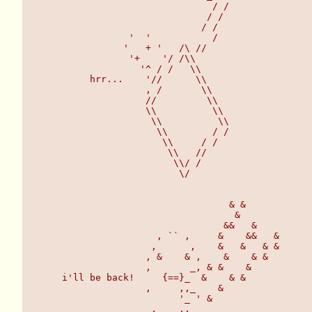
                             / /              
                            / /               
                           / /                
              '  '           /                
             '   + '   /\ //                  
              '+    '/ /\\                    
                '^ / /   \\                   
       hrr...    '//      \\                  
                 , /       \\                 
                 //         \\                
                 \\          \\               
                  \\          \\              
                   \\        / /              
                    \\     / /                
                     \\   //                  
                      \\/ /                   
                       \/                     
                                & &           
                                 &            
                               &&   &         
                   , `` ,     &    &&   &     
                  ,      ,    &   &   & &     
                 , &    & ,    &    & &       
                 ,       _, & &    &          
  i'll be back!     {==}_  &    & &           
                 ,     ,,_    &               
                       '_ ' &                 
                  ,    ,,_    