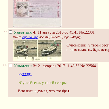
>>
Уныл-тян
Чт 11 августа 2016 00:45:41
No.22301
Файл:
logo-248.jpg
-(
55 KB, 567x250, logo-248.jpg
)
Суисейсеки, у твоей сест
ночью плавать, будь осто
>>
Уныл-тян
Вт 21 февраля 2017 11:43:53
No.22564
>>22301
>Суисейсеки, у твоей сестры
Всю жизнь думал, что это брат.