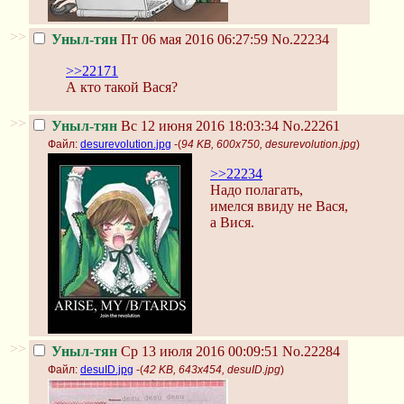
>>
Уныл-тян
Пт 06 мая 2016 06:27:59
No.22234
>>22171
А кто такой Вася?
>>
Уныл-тян
Вс 12 июня 2016 18:03:34
No.22261
Файл:
desurevolution.jpg
-(
94 KB, 600x750, desurevolution.jpg
)
>>22234
Надо полагать,
имелся ввиду не Вася,
а Вися.
>>
Уныл-тян
Ср 13 июля 2016 00:09:51
No.22284
Файл:
desuID.jpg
-(
42 KB, 643x454, desuID.jpg
)