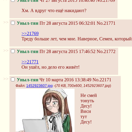
Уныл-тян
Чт 27 августа 2015 16:40:40
No.21769
Хм. А вдруг что ещё накидают?
>>
Уныл-тян
Пт 28 августа 2015 06:32:01
No.21771
>>21769
Треду больше лет, чем мне. Наверное, Семен, который
>>
Уныл-тян
Пт 28 августа 2015 17:46:52
No.21772
>>21771
Он ушёл, но дело его живёт!
>>
Уныл-тян
Чт 10 марта 2016 13:38:49
No.22171
Файл:
1452923607.jpg
-(
70 KB, 700x600, 1452923607.jpg
)
Не смей
тонуть
Десу!
Виси
тут
Десу!