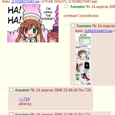
Файл:
1176288275487.jpg
-(
175 KB, 500x373, 1176288275487.jpg
)
Аноним
Чт 24 апреля 200
сетевая Суисейсеки
>>
Аноним
Чт 24 апреля
Файл:
1189201544073.jpg
-
>>
Аноним
Чт 24 апреля 2008 22:48:28
No.720
>>719
айлолд
>>
Аноним
Чт 24 апреля 2008 22:48:42
No.721