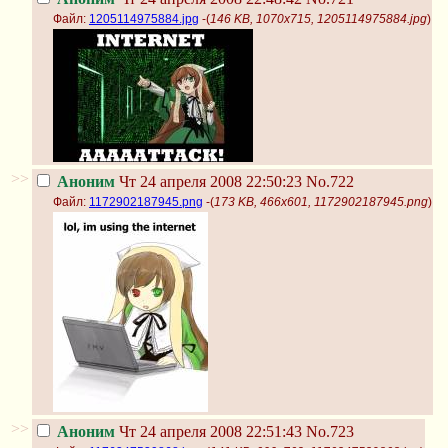
Файл:
1205114975884.jpg
-(
146 KB, 1070x715, 1205114975884.jpg
)
>>
Аноним
Чт 24 апреля 2008 22:50:23
No.722
Файл:
1172902187945.png
-(
173 KB, 466x601, 1172902187945.png
)
>>
Аноним
Чт 24 апреля 2008 22:51:43
No.723