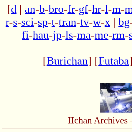
[
d
|
an
-
b
-
bro
-
fr
-
gf
-
hr
-
l
-
m
-
m
r
-
s
-
sci
-
sp
-
t
-
tran
-
tv
-
w
-
x
|
bg
fi
-
hau
-
jp
-
ls
-
ma
-
me
-
rm
-
[
Burichan
] [
Futaba
IIchan Archive