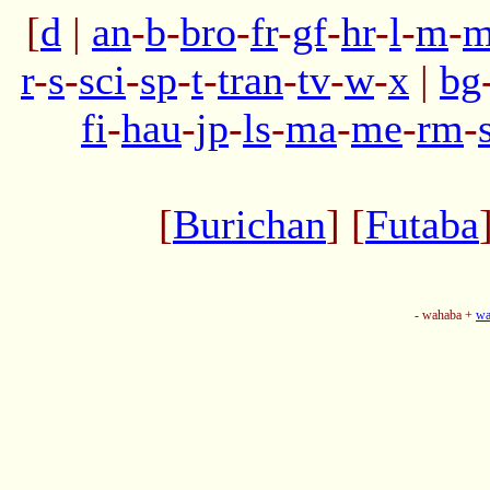
[
d
|
an
-
b
-
bro
-
fr
-
gf
-
hr
-
l
-
m
-
m
r
-
s
-
sci
-
sp
-
t
-
tran
-
tv
-
w
-
x
|
bg
fi
-
hau
-
jp
-
ls
-
ma
-
me
-
rm
-
[
Burichan
] [
Futaba
- wahaba +
wa