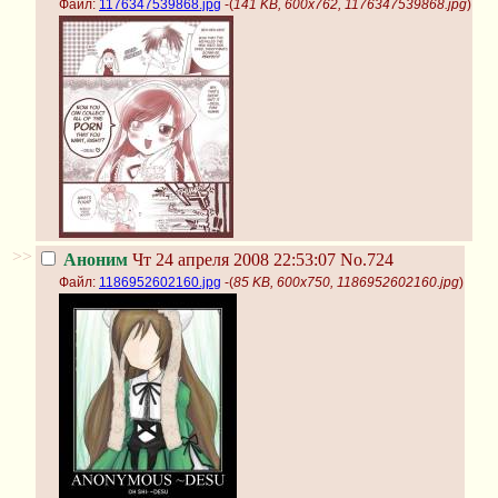
Файл:
1176347539868.jpg
-(
141 KB, 600x762, 1176347539868.jpg
)
>>
Аноним
Чт 24 апреля 2008 22:53:07
No.724
Файл:
1186952602160.jpg
-(
85 KB, 600x750, 1186952602160.jpg
)