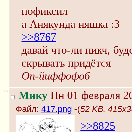
пофиксил
а Анякунда няшка :3
>>8767
давай что-ли пикч, буд
скрывать придётся
Оп-йиффофоб
>>
Мику
Пн 01 февраля 20
Файл:
417.png
-(
52 KB, 415x3
>>8825