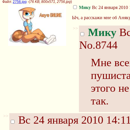
Файл:
2756.jpg
-(
76 KB, 800x571, 2756.jpg
)
Мику
Вс 24 января 2010 
Ыч, а расскажи мне об Аняк
>>
Мику
Вс
No.8744
Мне всег
пушиста
этого н
так.
>>
Вс 24 января 2010 14:1