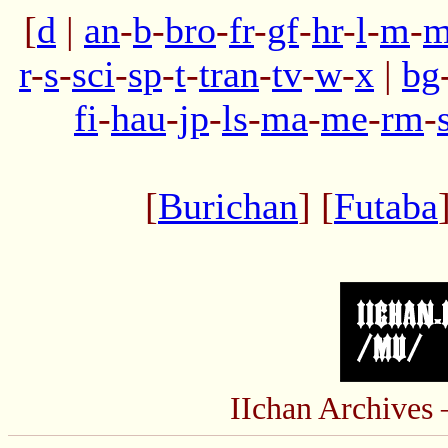
[
d
|
an
-
b
-
bro
-
fr
-
gf
-
hr
-
l
-
m
-
m
r
-
s
-
sci
-
sp
-
t
-
tran
-
tv
-
w
-
x
|
bg
fi
-
hau
-
jp
-
ls
-
ma
-
me
-
rm
-
[
Burichan
] [
Futaba
IIchan Archive