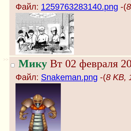
Файл:
1259763283140.png
-(
8
>>
Мику
Вт 02 февраля 20
Файл:
Snakeman.png
-(
8 KB,