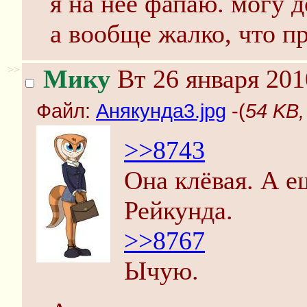
я на неё фапаю. могу д
а вообще жалко, что п
>>
Мику
Вт 26 января 201
Файл:
Анякунда3.jpg
-(
54 KB,
>>8743
Она клёвая. А ещ
Рейкунда.
>>8767
Ычую.