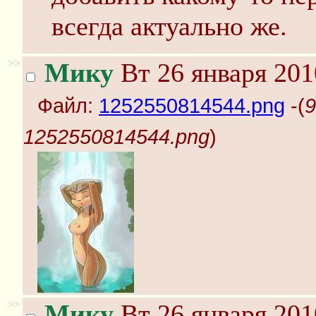
всегда актуально же.
>>
Мику
Вт 26 января 201
Файл:
1252550814544.png
-(
9
1252550814544.png
)
>>
Мику
Вт 26 января 201