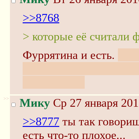
>>8768
> которые её считали 
Фуррятина и есть.
И н
— не мех, степень дол
понижается.
>>
Мику
Ср 27 января 201
>>8777
ты так говориш
есть что-то плохое...