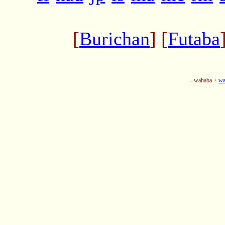
[
Burichan
] [
Futaba
- wahaba +
wa