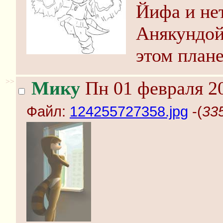
Йифа и нет
Анякундой
этом плане
>>
Мику
Пн 01 февраля 20
Файл:
124255727358.jpg
-(
33