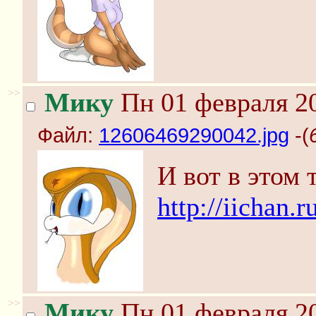
>>
Мику
Пн 01 февраля 20
Файл:
12606469290042.jpg
-(
И вот в этом 
http://iichan.
>>
Мику
Пн 01 февраля 20