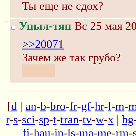
Ты еще не сдох?
>>
Уныл-тян
Вс 25 мая 20
>>20071
Зачем же так грубо?
Не ОП
[
d
|
an
-
b
-
bro
-
fr
-
gf
-
hr
-
l
-
m
-
m
r
-
s
-
sci
-
sp
-
t
-
tran
-
tv
-
w
-
x
|
bg
fi
-
hau
-
jp
-
ls
-
ma
-
me
-
rm
-