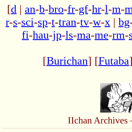
[
d
|
an
-
b
-
bro
-
fr
-
gf
-
hr
-
l
-
m
-
m
r
-
s
-
sci
-
sp
-
t
-
tran
-
tv
-
w
-
x
|
bg
fi
-
hau
-
jp
-
ls
-
ma
-
me
-
rm
-
[
Burichan
] [
Futaba
IIchan Archive