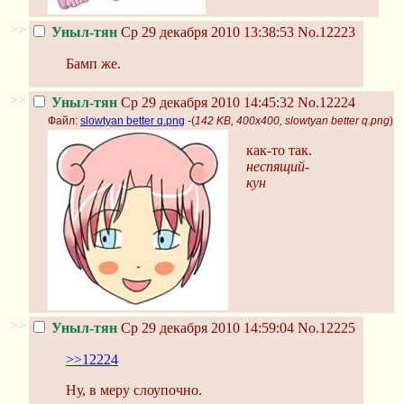
>>
Уныл-тян
Ср 29 декабря 2010 13:38:53
No.12223
Бамп же.
>>
Уныл-тян
Ср 29 декабря 2010 14:45:32
No.12224
Файл:
slowtyan better q.png
-(
142 KB, 400x400, slowtyan better q.png
)
как-то так.
неспящий-
кун
>>
Уныл-тян
Ср 29 декабря 2010 14:59:04
No.12225
>>12224
Ну, в меру слоупочно.