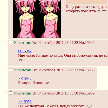
оригинал выше по треду
Хочу распечатать одну из
которую повесить на стен
>>
Уныл-тян
Вс 02 октября 2011 23:44:22
No.15946
>>15942
Мне левая больше по душе. Она заторможенная, но все
сего.
>>
Уныл-тян
Вт 04 октября 2011 03:08:12
No.15956
>>15942
Правую. Няшка же.
>>
Уныл-тян
Вт 04 октября 2011 10:55:58
No.15959
>>15956
Так же подумал. Заказал, пойду забирать ^_^