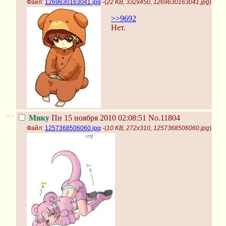
Файл:
1269630163041.jpg
-(
22 KB, 332x450, 1269630163041.jpg
)
>>9692
Нет.
>>
Мику
Пн 15 ноября 2010 02:08:51
No.11804
Файл:
1257368506060.jpg
-(
10 KB, 272x310, 1257368506060.jpg
)