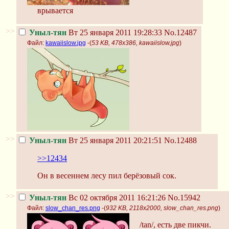
врывается
>>
Уныл-тян
Вт 25 января 2011 19:28:33
No.12487
Файл:
kawaiislow.jpg
-(
53 KB, 478x386, kawaiislow.jpg
)
>>
Уныл-тян
Вт 25 января 2011 20:21:51
No.12488
>>12434
Он в весеннем лесу пил берёзовый сок.
>>
Уныл-тян
Вс 02 октября 2011 16:21:26
No.15942
Файл:
slow_chan_res.png
-(
932 KB, 2118x2000, slow_chan_res.png
)
/tan/, есть две пикчи.