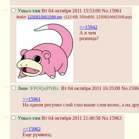
>>
Уныл-тян
Вт 04 октября 2011 15:53:00
No.15961
Файл:
1250810661599.jpg
-(
112 KB, 550x600, 1250810661599.jpg
)
>>15942
А в чем
разница?
>>
June
!FPOQxPNBx.
Вт 04 октября 2011 16:35:08
No.1596
>>15961
На одном рисунке слой глаз выше слоя волос, а на дру
>>
Уныл-тян
Вт 04 октября 2011 21:40:58
No.15963
>>15962
Еще румянец.