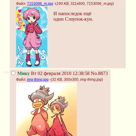
Файл:
7153096_m.jpg
-(
190 KB, 311x600, 7153096_m.jpg
)
И напоследок ещё
один Слоупок-кун.
>>
Мику
Вт 02 февраля 2010 12:38:58
No.8873
Файл:
img-thing.jpg
-(
31 KB, 300x300, img-thing.jpg
)