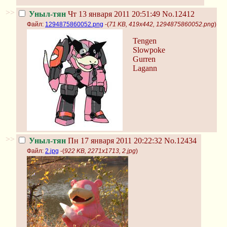
>>
Уныл-тян
Чт 13 января 2011 20:51:49
No.12412
Файл:
1294875860052.png
-(
71 KB, 419x442, 1294875860052.png
)
Tengen
Slowpoke
Gurren
Lagann
>>
Уныл-тян
Пн 17 января 2011 20:22:32
No.12434
Файл:
2.jpg
-(
922 KB, 2271x1713, 2.jpg
)