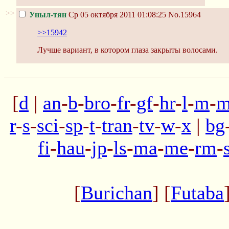
>>
Уныл-тян
Ср 05 октября 2011 01:08:25
No.15964
>>15942
Лучше вариант, в котором глаза закрыты волосами.
[
d
|
an
-
b
-
bro
-
fr
-
gf
-
hr
-
l
-
m
-
m
r
-
s
-
sci
-
sp
-
t
-
tran
-
tv
-
w
-
x
|
bg
fi
-
hau
-
jp
-
ls
-
ma
-
me
-
rm
-
[
Burichan
] [
Futaba