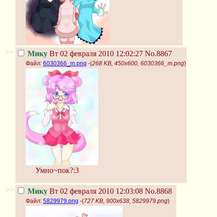
>>
Мику
Вт 02 февраля 2010 12:02:27
No.8867
Файл:
6030366_m.png
-(
268 KB, 450x600, 6030366_m.png
)
Умно~пок?:3
>>
Мику
Вт 02 февраля 2010 12:03:08
No.8868
Файл:
5829979.png
-(
727 KB, 900x638, 5829979.png
)