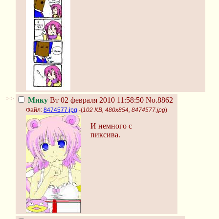
>>
Мику
Вт 02 февраля 2010 11:58:50
No.8862
Файл:
8474577.jpg
-(
102 KB, 480x854, 8474577.jpg
)
И немного с
пиксива.