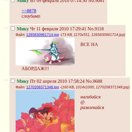
Мику
Вт 09 февраля 2010 07:14:30
No.9081
>>8878
слоубамп
>>
Мику
Чт 11 февраля 2010 17:29:41
No.9118
Файл:
1265830961714.jpg
-(
73 KB, 1170x551, 1265830961714.jpg
)
ВСЕ НА
АБОРДАЖ!!!
>>
Мику
Пт 02 апреля 2010 17:58:24
No.9688
Файл:
1270208371348.jpg
-(
160 KB, 1014x1000, 1270208371348.jpg
)
нагибайся
@
развлекайся