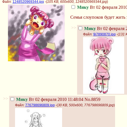
Файл:
1248520969344.jpg
-(
105 KB, 600x600, 1248520969344.jpg
)
Мику
Вт 02 февраля 2010
Семья слоупоков будет жить 
>>
Мику
Вт 02 февраля 2
Файл:
9i7890870.jpg
-(
131 
>>
Мику
Вт 02 февраля 2010 11:48:04
No.8859
Файл:
776798696809.jpg
-(
30 KB, 500x600, 776798696809.jpg
)