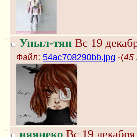
>>
Уныл-тян
Вс 19 декабр
Файл:
54ac708290bb.jpg
-(
45 
>>
няянеко
Вс 19 декабря