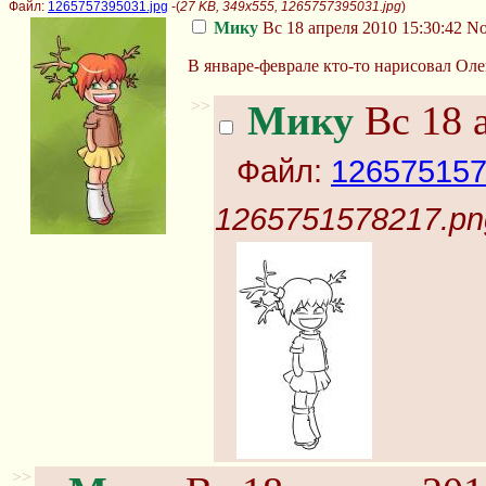
Файл:
1265757395031.jpg
-(
27 KB, 349x555, 1265757395031.jpg
)
Мику
Вс 18 апреля 2010 15:30:42
No
В январе-феврале кто-то нарисовал Оле
>>
Мику
Вс 18 а
Файл:
126575157
1265751578217.pn
>>