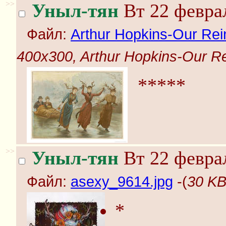
>>
Уныл-тян
Вт 22 феврал
Файл:
Arthur Hopkins-Our Reind
400x300, Arthur Hopkins-Our Rein
*****
>>
Уныл-тян
Вт 22 феврал
Файл:
asexy_9614.jpg
-(
30 KB
*