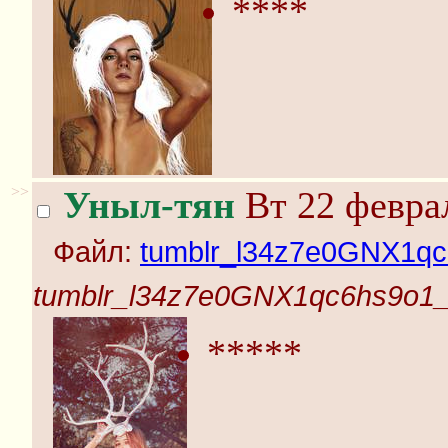
****
>>
Уныл-тян
Вт 22 феврал
Файл:
tumblr_l34z7e0GNX1qc
tumblr_l34z7e0GNX1qc6hs9o1_
*****