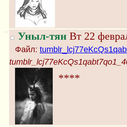
>>
Уныл-тян
Вт 22 феврал
Файл:
tumblr_lcj77eKcQs1qab
tumblr_lcj77eKcQs1qabt7qo1_4
****