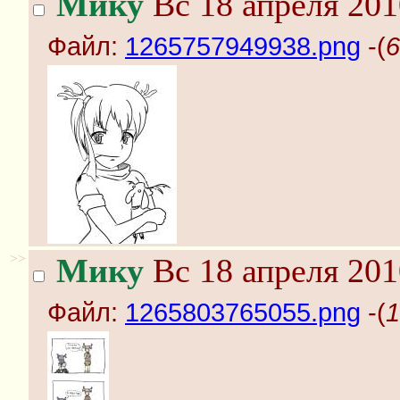
Мику
Вс 18 апреля 201
Файл:
1265757949938.png
-(
6
>>
Мику
Вс 18 апреля 201
Файл:
1265803765055.png
-(
1