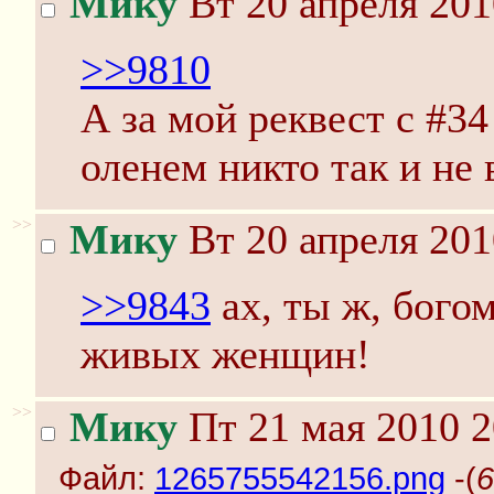
Мику
Вт 20 апреля 201
>>9810
А за мой реквест с #34
оленем никто так и не 
>>
Мику
Вт 20 апреля 201
>>9843
ах, ты ж, богом
живых женщин!
>>
Мику
Пт 21 мая 2010 2
Файл:
1265755542156.png
-(
6