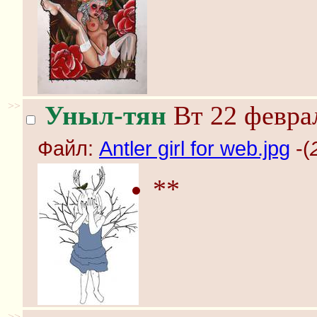
>>
Уныл-тян
Вт 22 феврал
Файл:
Antler girl for web.jpg
-(
**
>>