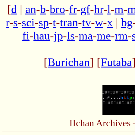
[
d
|
an
-
b
-
bro
-
fr
-
gf
-
hr
-
l
-
m
-
m
r
-
s
-
sci
-
sp
-
t
-
tran
-
tv
-
w
-
x
|
bg
fi
-
hau
-
jp
-
ls
-
ma
-
me
-
rm
-
[
Burichan
] [
Futaba
IIchan Archive