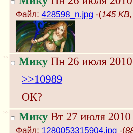
Мику
Пн 26 июля 2010 
Файл:
428598_n.jpg
-(
145 KB,
>>
Мику
Пн 26 июля 2010 
>>10989
ОК?
>>
Мику
Вт 27 июля 2010 
Файл:
1280053315904.jpg
-(
8