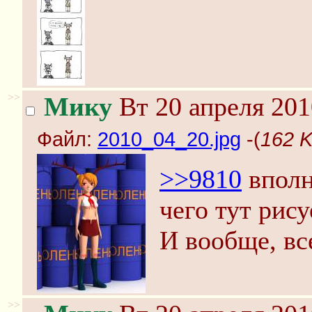
>>
Мику
Вт 20 апреля 201
Файл:
2010_04_20.jpg
-(
162 K
>>9810
вполн
чего тут рису
И вообще, вс
>>