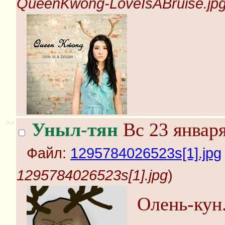
QueenKwong-LoveIsABruise.jp
>>
Уныл-тян
Вс 23 января
Файл:
1295784026523s[1].jpg
1295784026523s[1].jpg
)
Олень-кун