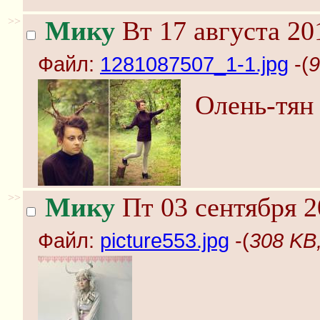
>>
Мику
Вт 17 августа 20
Файл:
1281087507_1-1.jpg
-(
9
Олень-тян i
>>
Мику
Пт 03 сентября 2
Файл:
picture553.jpg
-(
308 KB,