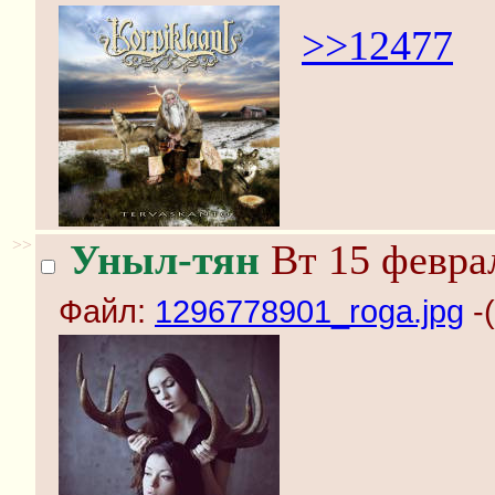
>>12477
>>
Уныл-тян
Вт 15 феврал
Файл:
1296778901_roga.jpg
-(