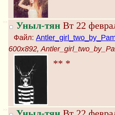
>>
Уныл-тян
Вт 22 феврал
Файл:
Antler_girl_two_by_Pa
600x892, Antler_girl_two_by_P
** *
>>
Уныл-тян
Вт 22 феврал