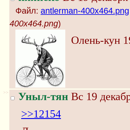
Файл:
antlerman-400x464.png
400x464.png
)
Олень-кун 1
>>
Уныл-тян
Вс 19 декабр
>>12154