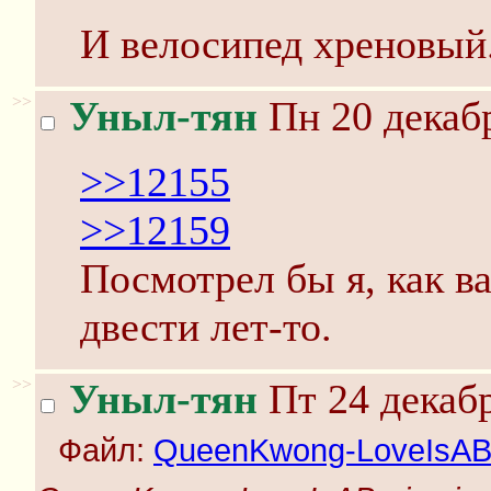
И велосипед хреновый
>>
Уныл-тян
Пн 20 декабр
>>12155
>>12159
Посмотрел бы я, как в
двести лет-то.
>>
Уныл-тян
Пт 24 декабр
Файл:
QueenKwong-LoveIsABr