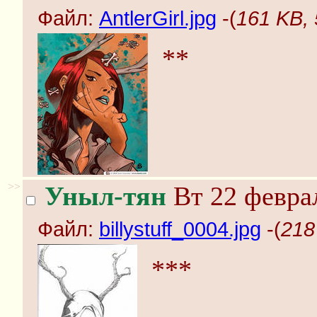
Файл:
AntlerGirl.jpg
-(
161 KB, 
**
>>
Уныл-тян
Вт 22 феврал
Файл:
billystuff_0004.jpg
-(
218
***