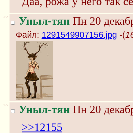
Даа, рожа у него так се
>>
Уныл-тян
Пн 20 декабр
Файл:
1291549907156.jpg
-(
1
>>
Уныл-тян
Пн 20 декабр
>>12155