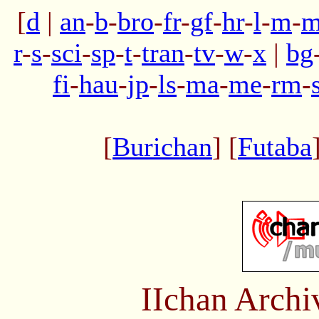
[
d
|
an
-
b
-
bro
-
fr
-
gf
-
hr
-
l
-
m
-
m
r
-
s
-
sci
-
sp
-
t
-
tran
-
tv
-
w
-
x
|
bg
fi
-
hau
-
jp
-
ls
-
ma
-
me
-
rm
-
[
Burichan
] [
Futaba
IIchan Arch