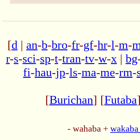
[
d
|
an
-
b
-
bro
-
fr
-
gf
-
hr
-
l
-
m
-
m
r
-
s
-
sci
-
sp
-
t
-
tran
-
tv
-
w
-
x
|
bg
fi
-
hau
-
jp
-
ls
-
ma
-
me
-
rm
-
[
Burichan
] [
Futaba
- wahaba +
wakaba 