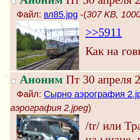
Файл:
вл85.jpg
-(
307 KB, 1000
>>5911
Как на гов
>>
Аноним
Пт 30 апреля 2
Файл:
Сырно аэрография 2.j
аэрография 2.jpeg
)
/tr/ или Т
на ычане,