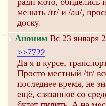
ради мото, обиделись и
мешать /tr/ и /au/, пр
доску.
>>
Аноним
Вс 23 января 2
>>7722
Да я в курсе, транспор
Просто местный /tr/ вс
последнее время, не зн
ещё, связанное со сре
будет пилить. А на ме