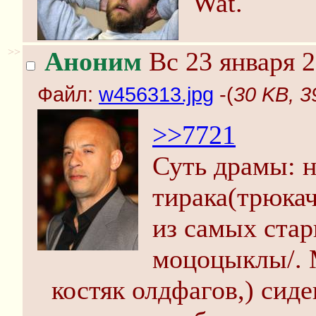
Wat.
>>
Аноним
Вс 23 января 2
Файл:
w456313.jpg
-(
30 KB, 3
>>7721
Суть драмы: 
тирака(трюкач
из самых стар
моцоцыклы/. М
костяк олдфагов,) сид