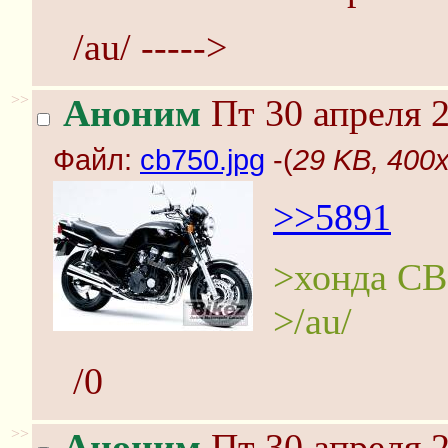
/au/ ----->
>>
Аноним
Пт 30 апреля 2
Файл:
cb750.jpg
-(
29 KB, 400x
>>5891
>хонда CB
>/au/
/0
>>
Аноним
Пт 30 апреля 2