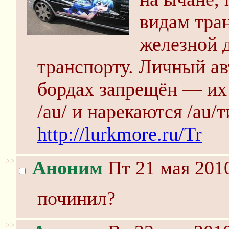
видам тра
железной 
транспорту. Личный ав
бордах запрещён — их
/au/ и нарекаются /au/
http://lurkmore.ru/Tr
>>
Аноним
Пт 21 мая 2010
починил?
>>