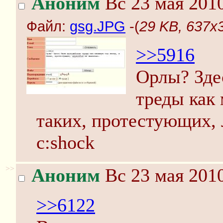
Аноним
Вс 23 мая 2010
Файл:
gsg.JPG
-(
29 KB, 637x
>>5916
Орлы? Зде
треды как 
таких, протестующих, 
c:shock
>>
Аноним
Вс 23 мая 2010
>>6122