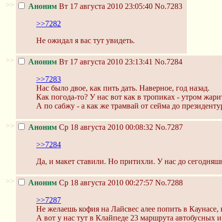
>>
Аноним
Вт 17 августа 2010 23:05:40
No.7283
>>7282
Не ожидал я вас тут увидеть.
>>
Аноним
Вт 17 августа 2010 23:13:41
No.7284
>>7283
Нас было двое, как пить дать. Наверное, год назад.
Как погода-то? У нас вот как в тропиках - утром жарит
А по сабжу - а как же трамвай от сейма до президенту
>>
Аноним
Ср 18 августа 2010 00:08:32
No.7287
>>7284
Да, и макет ставили. Но притихли. У нас до сегодня
>>
Аноним
Ср 18 августа 2010 00:27:57
No.7288
>>7287
Не желаешь кофия на Лайсвес алее попить в Каунасе, 
А вот у нас тут в Клайпеде 23 маршрута автобусных и 