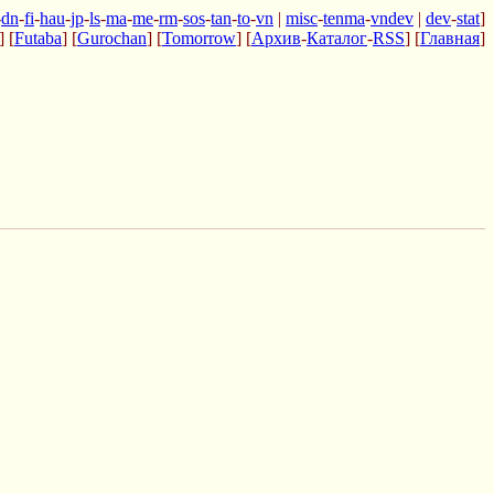
-
dn
-
fi
-
hau
-
jp
-
ls
-
ma
-
me
-
rm
-
sos
-
tan
-
to
-
vn
|
misc
-
tenma
-
vndev
|
dev
-
stat
]
] [
Futaba
] [
Gurochan
] [
Tomorrow
] [
Архив
-
Каталог
-
RSS
] [
Главная
]