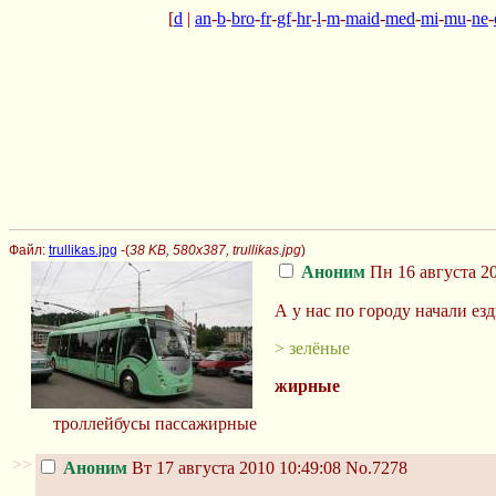
[
d
|
an
-
b
-
bro
-
fr
-
gf
-
hr
-
l
-
m
-
maid
-
med
-
mi
-
mu
-
ne
-
Файл:
trullikas.jpg
-(
38 KB, 580x387, trullikas.jpg
)
Аноним
Пн 16 августа 20
А у нас по городу начали ез
> зелёные
жирные
троллейбусы пассажирные
>>
Аноним
Вт 17 августа 2010 10:49:08
No.7278