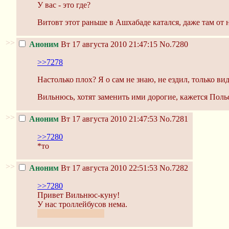
У вас - это где?
Витовт этот раньше в Ашхабаде катался, даже там от н
>>
Аноним
Вт 17 августа 2010 21:47:15
No.7280
>>7278
Настолько плох? Я о сам не знаю, не ездил, только ви
Вильнюсь, хотят заменить ими дорогиe, кажется Поль
>>
Аноним
Вт 17 августа 2010 21:47:53
No.7281
>>7280
*то
>>
Аноним
Вт 17 августа 2010 22:51:53
No.7282
>>7280
Привет Вильнюс-куну!
У нас троллейбусов нема.
Клайпедчанин-кун