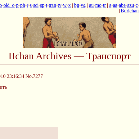
o
-
old_o
-
p
-
ph
-
r
-
s
-
sci
-
sp
-
t
-
tran
-
tv
-
w
-
x
|
bg
-
vg
|
au
-
mo
-
tr
|
a
-
aa
-
abe
-
azu
-
c
[
Burichan
IIchan Archives — Транспорт
10 23:16:34
No.7277
дить