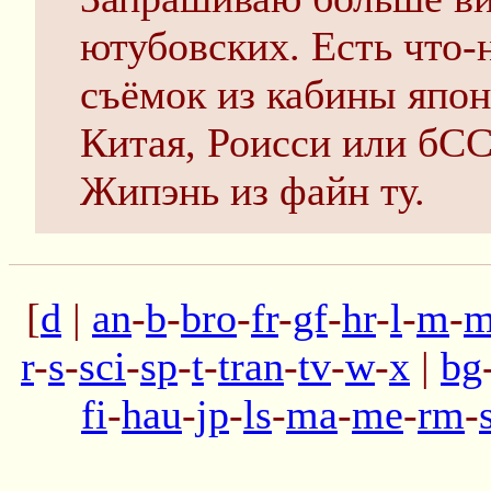
ютубовских. Есть что-
съёмок из кабины япон
Китая, Роисси или бС
Жипэнь из файн ту.
[
d
|
an
-
b
-
bro
-
fr
-
gf
-
hr
-
l
-
m
-
m
r
-
s
-
sci
-
sp
-
t
-
tran
-
tv
-
w
-
x
|
bg
fi
-
hau
-
jp
-
ls
-
ma
-
me
-
rm
-