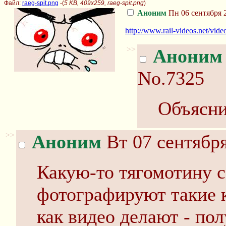
Файл:
raeg-spit.png
-(
5 KB, 409x259, raeg-spit.png
)
Аноним
Пн 06 сентября 2
http://www.rail-videos.net/vid
>>
Аноним
No.7325
Объясни
>>
Аноним
Вт 07 сентября
Какую-то тягомотину с
фотографируют такие 
как видео делают - пол