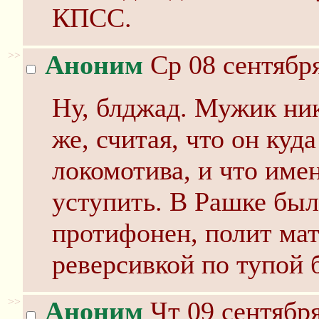
КПСС.
>>
Аноним
Ср 08 сентября
Ну, блджад. Мужик ник
же, считая, что он ку
локомотива, и что име
уступить. В Рашке бы
протифонен, полит ма
реверсивкой по тупой 
>>
Аноним
Чт 09 сентября