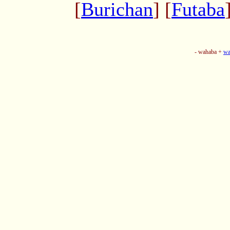
[
Burichan
] [
Futaba
- wahaba +
wa