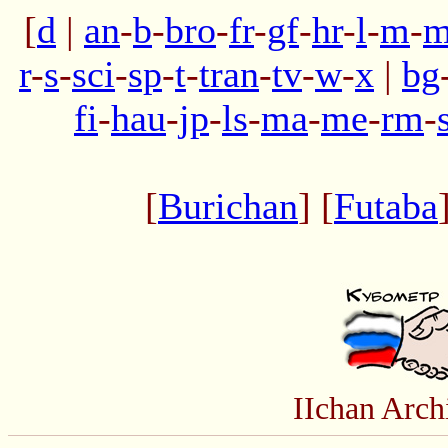
[
d
|
an
-
b
-
bro
-
fr
-
gf
-
hr
-
l
-
m
-
m
r
-
s
-
sci
-
sp
-
t
-
tran
-
tv
-
w
-
x
|
bg
fi
-
hau
-
jp
-
ls
-
ma
-
me
-
rm
-
[
Burichan
] [
Futaba
IIchan Arc