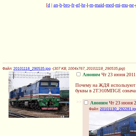
[
d
|
an
-
b
-
bro
-
fr
-
gf
-
hr
-
l
-
m
-
maid
-
med
-
mi
-
mu
-
ne
-
Файл:
20101118_290535.jpg
-(
307 KB, 1004x767, 20101118_290535.jpg
)
Аноним
Чт 23 июня 2011 
Почему на ЖДЯ используют т
буквы в 2ТЭ10МПGE означают
>>
Аноним
Чт 23 июня 2
Файл:
20101130_292281.jp