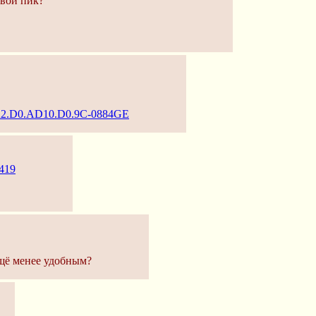
твой пик?
.A2.D0.AD10.D0.9C-0884GE
9419
щё менее удобным?