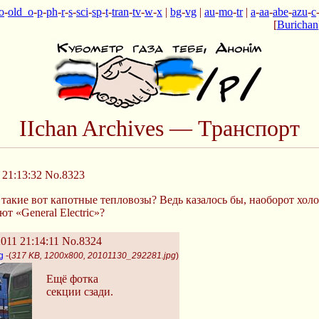
o
-
old_o
-
p
-
ph
-
r
-
s
-
sci
-
sp
-
t
-
tran
-
tv
-
w
-
x
|
bg
-
vg
|
au
-
mo
-
tr
|
a
-
aa
-
abe
-
azu
-
c
[
Burichan
IIchan Archives — Транспорт
21:13:32
No.8323
акие вот капотные тепловозы? Ведь казалось бы, наоборот холо
 «General Electric»?
011 21:14:11
No.8324
g
-(
317 KB, 1200x800, 20101130_292281.jpg
)
Ещё фотка
секции сзади.