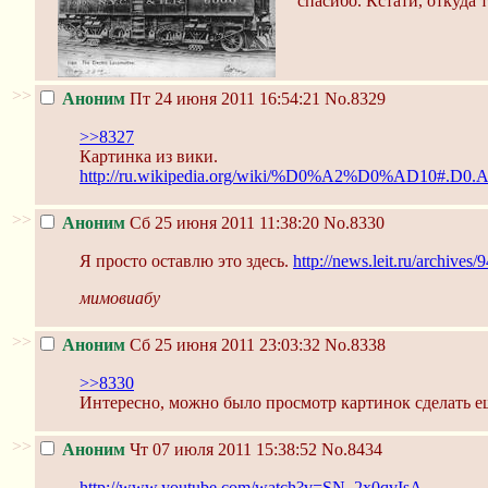
спасибо. Кстати, откуда 
>>
Аноним
Пт 24 июня 2011 16:54:21
No.8329
>>8327
Картинка из вики.
http://ru.wikipedia.org/wiki/%D0%A2%D0%AD10#.D0
>>
Аноним
Сб 25 июня 2011 11:38:20
No.8330
Я просто оставлю это здесь.
http://news.leit.ru/archives/
мимовиабу
>>
Аноним
Сб 25 июня 2011 23:03:32
No.8338
>>8330
Интересно, можно было просмотр картинок сделать е
>>
Аноним
Чт 07 июля 2011 15:38:52
No.8434
http://www.youtube.com/watch?v=SN_2x0qvIsA