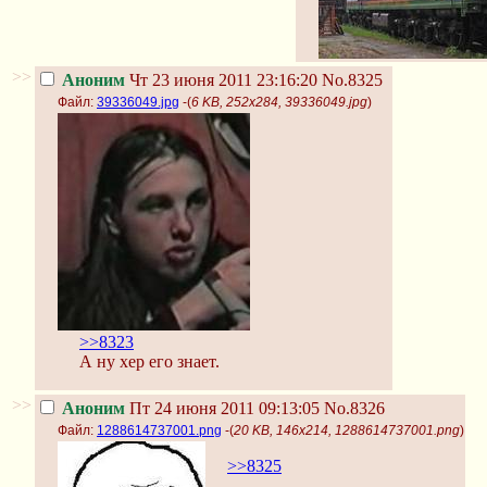
>>
Аноним
Чт 23 июня 2011 23:16:20
No.8325
Файл:
39336049.jpg
-(
6 KB, 252x284, 39336049.jpg
)
>>8323
А ну хер его знает.
>>
Аноним
Пт 24 июня 2011 09:13:05
No.8326
Файл:
1288614737001.png
-(
20 KB, 146x214, 1288614737001.png
)
>>8325