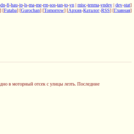
-
dn
-
fi
-
hau
-
jp
-
ls
-
ma
-
me
-
rm
-
sos
-
tan
-
to
-
vn
|
misc
-
tenma
-
vndev
|
dev
-
stat
]
] [
Futaba
] [
Gurochan
] [
Tomorrow
] [
Архив
-
Каталог
-
RSS
] [
Главная
]
дно в моторный отсек с улицы лезть. Последние