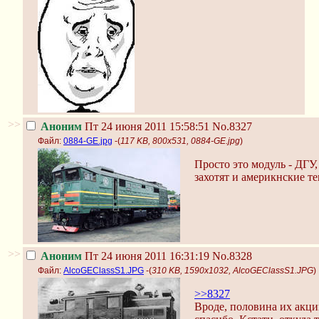
>>
Аноним
Пт 24 июня 2011 15:58:51
No.8327
Файл:
0884-GE.jpg
-(
117 KB, 800x531, 0884-GE.jpg
)
Просто это модуль - ДГУ
захотят и америкнские те
>>
Аноним
Пт 24 июня 2011 16:31:19
No.8328
Файл:
AlcoGEClassS1.JPG
-(
310 KB, 1590x1032, AlcoGEClassS1.JPG
)
>>8327
Вроде, половина их акци