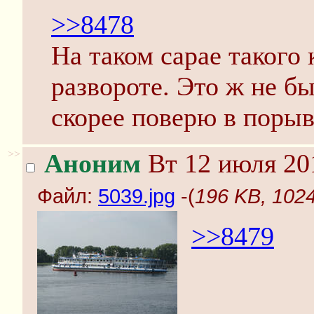
>>8478
На таком сарае такого 
развороте. Это ж не б
скорее поверю в порыв
>>
Аноним
Вт 12 июля 20
Файл:
5039.jpg
-(
196 KB, 1024
>>8479