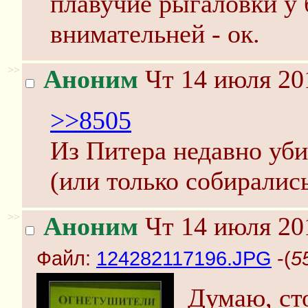
плавучие рыгаловки у 
внимательней - ок.
>>
Аноним
Чт 14 июля 20
>>8505
Из Питера недавно уб
(или только собирались
>>
Аноним
Чт 14 июля 20
Файл:
124282117196.JPG
-(
5
Думаю, сто