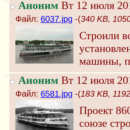
>>
Аноним
Вт 12 июля 20
Файл:
6037.jpg
-(
340 KB, 1050
Строили во
установле
машины, п
>>
Аноним
Вт 12 июля 20
Файл:
6581.jpg
-(
183 KB, 1192
Проект 86
союзе стр