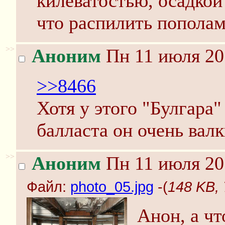
килеватостью, осадкой
что распилить пополам
>>
Аноним
Пн 11 июля 20
>>8466
Хотя у этого "Булгара"
балласта он очень валк
>>
Аноним
Пн 11 июля 20
Файл:
photo_05.jpg
-(
148 KB, 
Анон, а чт