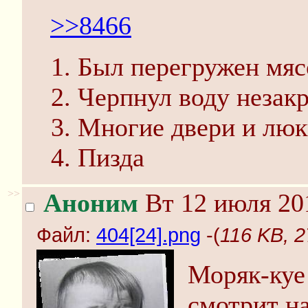
>>8466
Был перегружен мясо
Черпнул воду неза
Многие двери и люк
Пизда
>>
Аноним
Вт 12 июля 20
Файл:
404[24].png
-(
116 KB, 2
Моряк-куе 
смотрит н