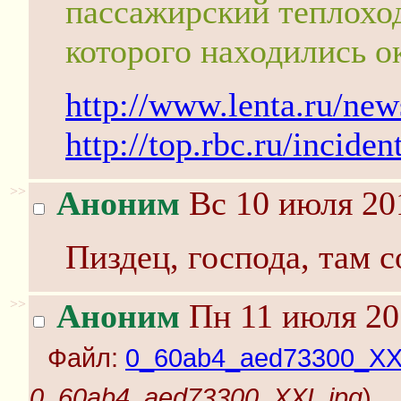
пассажирский теплоход
которого находились о
http://www.lenta.ru/new
http://top.rbc.ru/incid
>>
Аноним
Вс 10 июля 20
Пиздец, господа, там 
>>
Аноним
Пн 11 июля 20
Файл:
0_60ab4_aed73300_XX
0_60ab4_aed73300_XXL.jpg
)