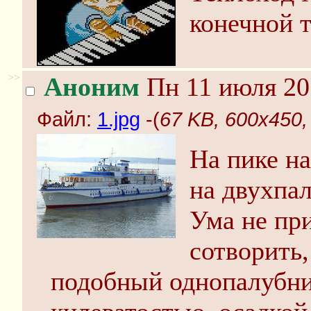
конечной 
>>
Аноним
Пн 11 июля 20
Файл:
1.jpg
-(
67 KB, 600x450, 
На пике н
на двухпал
Ума не пр
сотворить,
подобный однопалубн