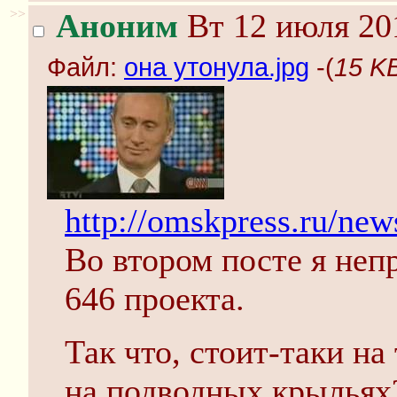
>>
Аноним
Вт 12 июля 20
Файл:
она утонула.jpg
-(
15 K
http://omskpress.ru/ne
Во втором посте я неп
646 проекта.
Так что, стоит-таки на
на подводных крыльях