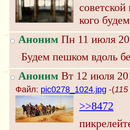
советской
кого будем
>>
Аноним
Пн 11 июля 20
Будем пешком вдоль бе
>>
Аноним
Вт 12 июля 201
Файл:
pic0278_1024.jpg
-(
115
>>8472
пикрелейт