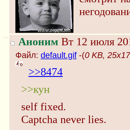
негодован
>>
Аноним
Вт 12 июля 20
Файл:
default.gif
-(
0 KB, 25x17,
>>8474
>>кун
self fixed.
Captcha never lies.