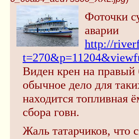
Фоточки су
аварии
http://riv
t=270&p=11204&viewfu
Виден крен на правый б
обычное дело для таки
находится топливная ё
сбора говн.
Жаль татарчиков, что с