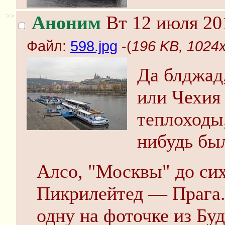
>>
Аноним
Вт 12 июля 20
Файл:
598.jpg
-(
196 KB, 1024x
Да блджад
или Чехия 
теплоходы,
нибудь бы
Алсо, "Москвы" до сих
Пикрилейтед — Прага.
одну на фоточке из Бу