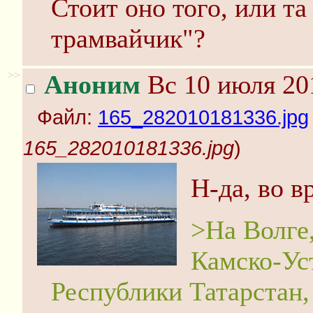
Стоит оно того, или та
трамвайчик"?
>>
Аноним
Вс 10 июля 20
Файл:
165_282010181336.jpg
165_282010181336.jpg
)
Н-да, во в
>На Волге
Камско-Ус
Республики Татарстан,