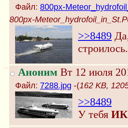
Файл:
800px-Meteor_hydrofoil
800px-Meteor_hydrofoil_in_St.P
>>8489
Да,
строилось.
>>
Аноним
Вт 12 июля 201
Файл:
7288.jpg
-(
162 KB, 1205
>>8489
У тебя
ИК