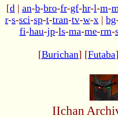
[
d
|
an
-
b
-
bro
-
fr
-
gf
-
hr
-
l
-
m
-
m
r
-
s
-
sci
-
sp
-
t
-
tran
-
tv
-
w
-
x
|
bg
fi
-
hau
-
jp
-
ls
-
ma
-
me
-
rm
-
[
Burichan
] [
Futaba
IIchan Arch