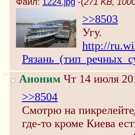
Файл:
1224.jpg
-(
271 KB, 1000
>>8503
Угу.
http://ru.w
Рязань_(тип_речных_с
>>
Аноним
Чт 14 июля 20
>>8504
Смотрю на пикрелейте
где-то кроме Киева ест