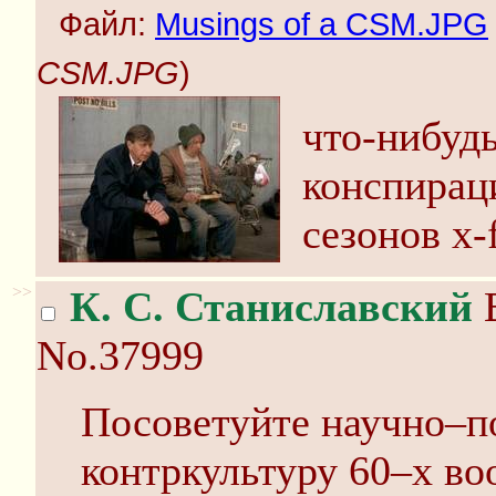
Файл:
Musings of a CSM.JPG
CSM.JPG
)
что-нибудь
конспиpац
сезонов x-f
>>
К. С. Станиславский
В
No.37999
Посоветуйте научно–п
контркультуру 60–х в