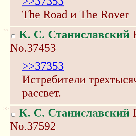
>>37353
The Road и The Rover
>>
К. С. Станиславский
В
No.37453
>>37353
Истребители трехтысяч
рассвет.
>>
К. С. Станиславский
П
No.37592