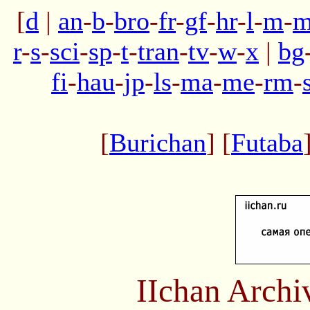
[
d
|
an
-
b
-
bro
-
fr
-
gf
-
hr
-
l
-
m
-
m
r
-
s
-
sci
-
sp
-
t
-
tran
-
tv
-
w
-
x
|
bg
fi
-
hau
-
jp
-
ls
-
ma
-
me
-
rm
-
[
Burichan
] [
Futaba
IIchan Arch