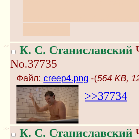
возвращается за чем-т
кладет кассету из каме
уже куча.
>>
К. С. Станиславский
Ч
No.37735
Файл:
creep4.png
-(
564 KB, 1
>>37734
>>
К. С. Станиславский
Ч