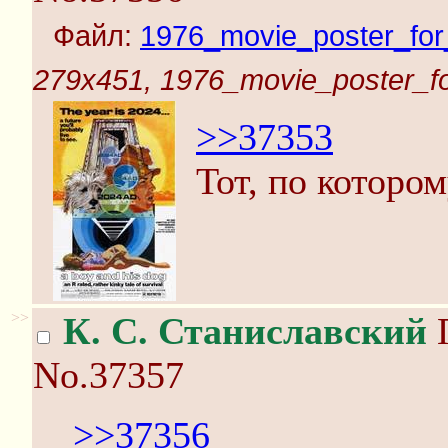
Файл:
1976_movie_poster_for_
279x451, 1976_movie_poster_for
>>37353
Тот, по которо
>>
К. С. Станиславский
П
No.37357
>>37356