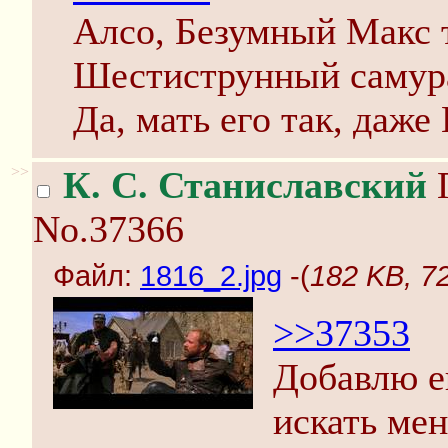
Алсо, Безумный Макс 
Шестиструнный самура
Да, мать его так, даже
>>
К. С. Станиславский
П
No.37366
Файл:
1816_2.jpg
-(
182 KB, 7
>>37353
Добавлю е
искать мен