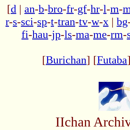
[
d
|
an
-
b
-
bro
-
fr
-
gf
-
hr
-
l
-
m
-
m
r
-
s
-
sci
-
sp
-
t
-
tran
-
tv
-
w
-
x
|
bg
fi
-
hau
-
jp
-
ls
-
ma
-
me
-
rm
-
[
Burichan
] [
Futaba
IIchan Arch