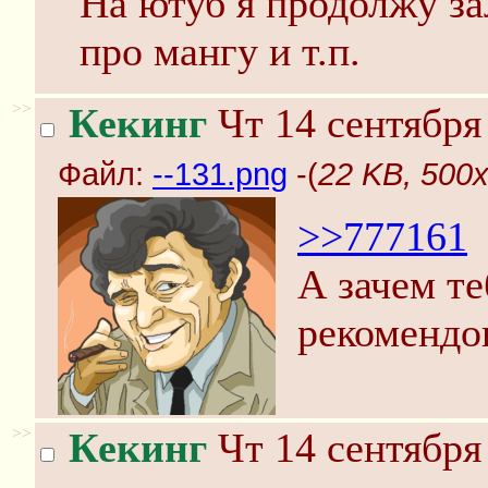
На ютуб я продолжу за
про мангу и т.п.
>>
Кекинг
Чт 14 сентября
Файл:
--131.png
-(
22 KB, 500x
>>777161
А зачем те
рекомендов
>>
Кекинг
Чт 14 сентября