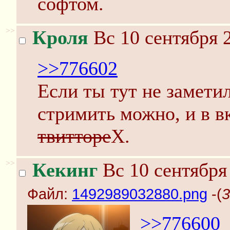
софтом.
>>
Кроля
Вс 10 сентября 
>>776602
Если ты тут не заметил
стримить можно, и в вк,
твитторе
Х.
>>
Кекинг
Вс 10 сентября
Файл:
1492989032880.png
-(
3
>>776600