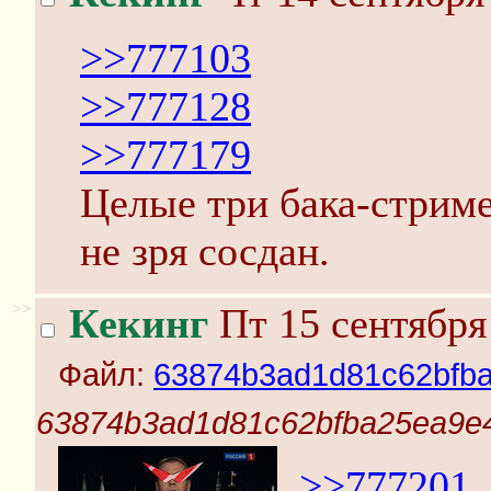
>>777103
>>777128
>>777179
Целые три бака-стриме
не зря сосдан.
>>
Кекинг
Пт 15 сентября
Файл:
63874b3ad1d81c62bfba
63874b3ad1d81c62bfba25ea9e4
>>777201