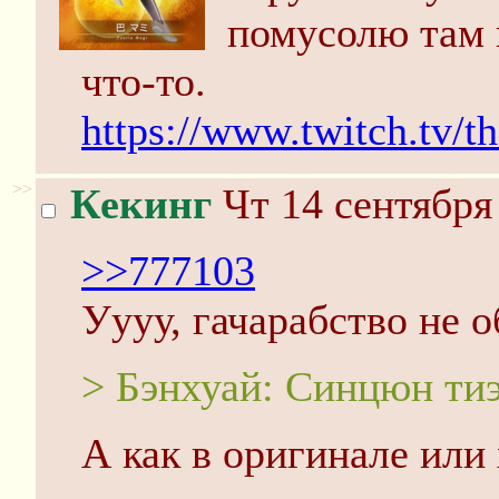
помусолю там 
что-то.
https://www.twitch.tv/t
>>
Кекинг
Чт 14 сентября
>>777103
Уууу, гачарабство не 
> Бэнхуай: Синцюн ти
А как в оригинале или