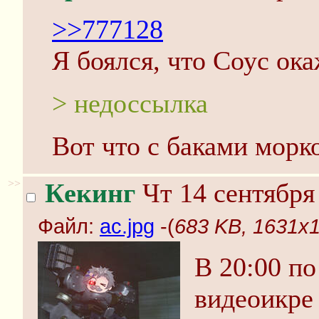
>>777128
Я боялся, что Соус ок
> недоссылка
Вот что с баками морко
>>
Кекинг
Чт 14 сентября
Файл:
ac.jpg
-(
683 KB, 1631x1
В 20:00 по
видеоикре