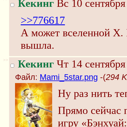
Кекинг
Вс 10 сентября
>>776617
А может вселенной X. 
вышла.
>>
Кекинг
Чт 14 сентября
Файл:
Mami_5star.png
-(
294 K
Ну раз нить те
Прямо сейчас 
игру «Бэнхуай