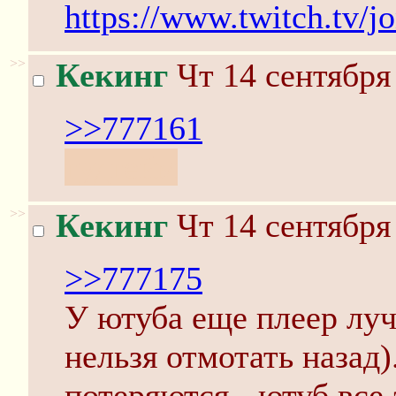
https://www.twitch.tv/jo
>>
Кекинг
Чт 14 сентября
>>777161
гудгейм
>>
Кекинг
Чт 14 сентября
>>777175
У ютуба еще плеер луч
нельзя отмотать назад
потеряются - ютуб все 