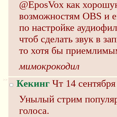
@EposVox как хорошую
возможностям OBS и ег
по настройке аудиофил
чтоб сделать звук в за
то хотя бы приемлимы
мимокрокодил
>>
Кекинг
Чт 14 сентября
Унылый стрим популярн
голоса.