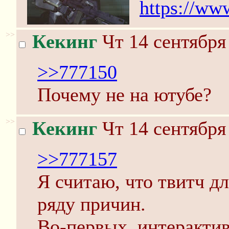
https://ww
>>
Кекинг
Чт 14 сентября
>>777150
Почему не на ютубе?
>>
Кекинг
Чт 14 сентября
>>777157
Я считаю, что твитч д
ряду причин.
Во-первых, интеракти