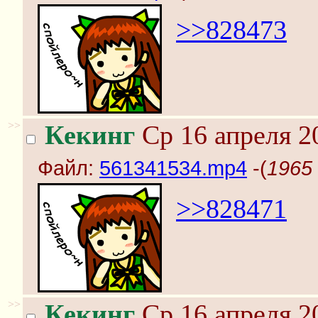
>>828473
>>
Кекинг
Ср 16 апреля 2
Файл:
561341534.mp4
-(
1965
>>828471
>>
Кекинг
Ср 16 апреля 2