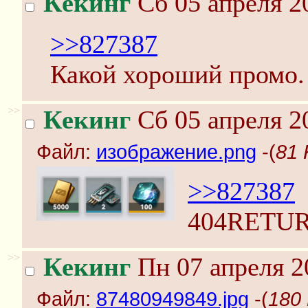
Кекинг
Сб 05 апреля 2
>>827387
Какой хороший промо.
>>
Кекинг
Сб 05 апреля 2
Файл:
изображение.png
-(
81 
>>827387
404RETU
>>
Кекинг
Пн 07 апреля 2
Файл:
87480949849.jpg
-(
180 