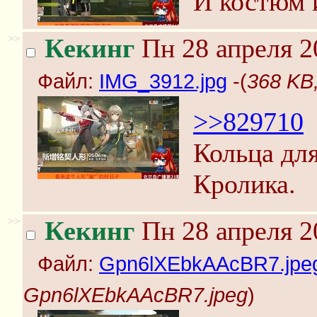
И костюм и
>>
Кекинг
Пн 28 апреля 2
Файл:
IMG_3912.jpg
-(
368 KB
>>829710
Кольца для
Кролика.
>>
Кекинг
Пн 28 апреля 2
Файл:
Gpn6lXEbkAAcBR7.jpe
Gpn6lXEbkAAcBR7.jpeg
)