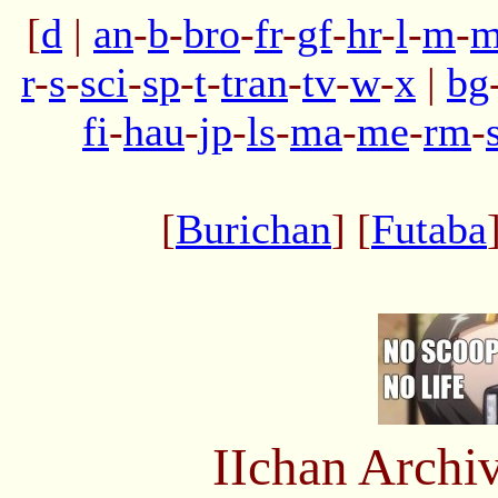
[
d
|
an
-
b
-
bro
-
fr
-
gf
-
hr
-
l
-
m
-
m
r
-
s
-
sci
-
sp
-
t
-
tran
-
tv
-
w
-
x
|
bg
fi
-
hau
-
jp
-
ls
-
ma
-
me
-
rm
-
[
Burichan
] [
Futaba
IIchan Arch