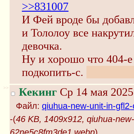
>>831007
И Фей вроде бы добавл
и Тололоу все накрутил
девочка.
Ну и хорошо что 404-
подкопить-с.
Хотя кто-
>>
Кекинг
Ср 14 мая 2025
Файл:
qiuhua-new-unit-in-gf
-(
46 KB, 1409x912, qiuhua-new-u
62ne5c8fm3de1.webp
)