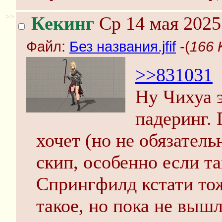
>>
Кекинг
Ср 14 мая 2025
Файл:
Без названия.jfif
-(
166 
>>831031
Ну Чихуа 
падеринг.
хочет (но не обязательн
скип, особенно если т
Спрингфилд кстати тож
такое, но пока не вышл