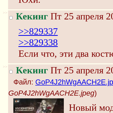
>>
Кекинг
Пт 25 апреля 2
>>829337
>>829338
Если что, эти два кос
>>
Кекинг
Пт 25 апреля 2
Файл:
GoP4J2hWgAACH2E.jp
GoP4J2hWgAACH2E.jpeg
)
Новый мод