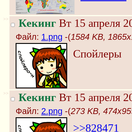
>>
Кекинг
Вт 15 апреля 2
Файл:
1.png
-(
1584 KB, 1865x
Спойлеры
>>
Кекинг
Вт 15 апреля 2
Файл:
2.png
-(
273 KB, 474x95
>>828471