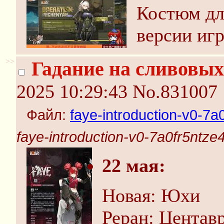
Костюм дл
версии иг
>>
Гадание на сливовых
2025 10:29:43
No.831007
Файл:
faye-introduction-v0-7a
faye-introduction-v0-7a0fr5ntze
22 мая:
Новая: Юхи
Реран: Центав