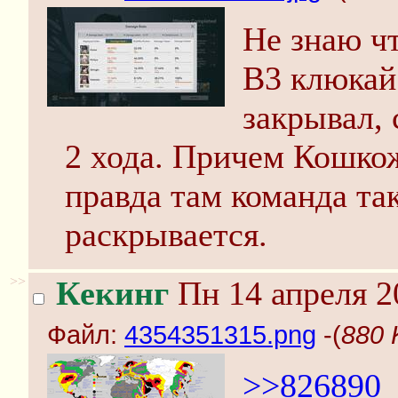
Не знаю чт
В3 клюкай 
закрывал, 
2 хода. Причем Кошкож
правда там команда так
раскрывается.
>>
Кекинг
Пн 14 апреля 2
Файл:
4354351315.png
-(
880 
>>826890