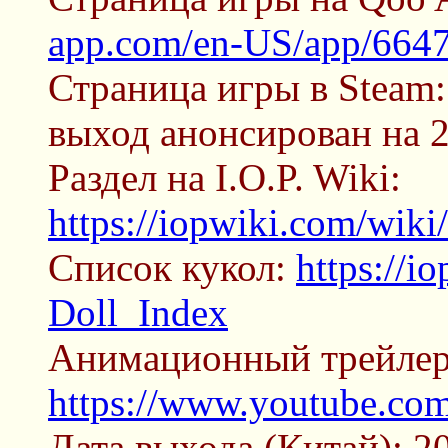
app.com/en-US/app/664
Страница игры в Steam:
выход анонсирован на 2
Раздел на I.O.P. Wiki:
https://iopwiki.com/wiki
Список кукол:
https://i
Doll_Index
Анимационный трейлер
https://www.youtube.c
Дата выхода (Китай): 20