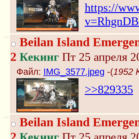
https://ww
v=RhgnDB
>>
Beilan Island Emergen
2
Кекинг
Пт 25 апреля 2
Файл:
IMG_3577.jpeg
-(
1952 
>>829335
>>
Beilan Island Emergen
2
Кекинг
Пт 25 апреля 2