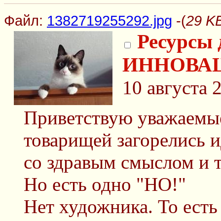
Файл:
1382719255292.jpg
-(
29 K
Ресурсы
ИННОВАЦ
10 августа 
Приветствую уважаемые
товарищей загорелись и
со здравым смыслом и т
Но есть одно "НО!"
Нет художника. То есть