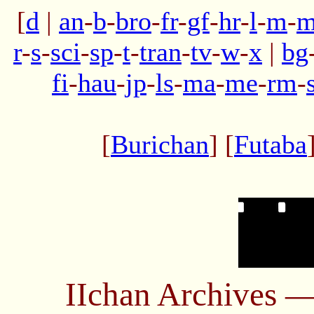
[
d
|
an
-
b
-
bro
-
fr
-
gf
-
hr
-
l
-
m
-
m
r
-
s
-
sci
-
sp
-
t
-
tran
-
tv
-
w
-
x
|
bg
fi
-
hau
-
jp
-
ls
-
ma
-
me
-
rm
-
[
Burichan
] [
Futaba
IIchan Archives 