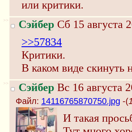
или критики.
>>
Сэйбер
Сб 15 августа 2
>>57834
Критики.
В каком виде скинуть 
>>
Сэйбер
Вс 16 августа 2
Файл:
14116765870750.jpg
-(
И такая просьб
Тут много хо