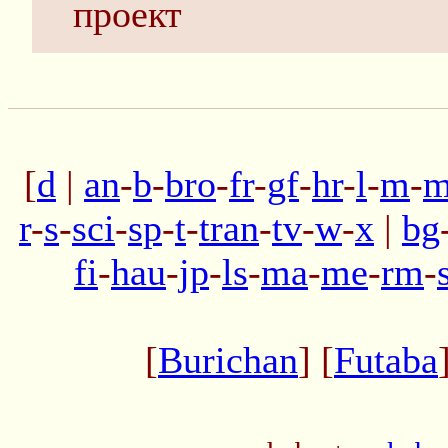
проект
[
d
|
an
-
b
-
bro
-
fr
-
gf
-
hr
-
l
-
m
-
m
r
-
s
-
sci
-
sp
-
t
-
tran
-
tv
-
w
-
x
|
bg
fi
-
hau
-
jp
-
ls
-
ma
-
me
-
rm
-
[
Burichan
] [
Futaba