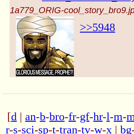
1a779_ORIG-cool_story_bro9.j
>>5948
[
d
|
an
-
b
-
bro
-
fr
-
gf
-
hr
-
l
-
m
-
m
r
-
s
-
sci
-
sp
-
t
-
tran
-
tv
-
w
-
x
|
bg