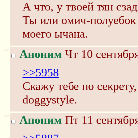
А что, у твоей тян сза
Ты или омич-полуебок 
моего ычана.
>>
Аноним
Чт 10 сентября
>>5958
Скажу тебе по секрету, 
doggystyle.
>>
Аноним
Пт 11 сентября