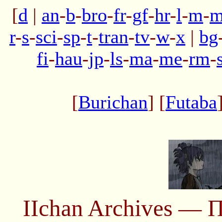
[
d
|
an
-
b
-
bro
-
fr
-
gf
-
hr
-
l
-
m
-
m
r
-
s
-
sci
-
sp
-
t
-
tran
-
tv
-
w
-
x
|
bg
fi
-
hau
-
jp
-
ls
-
ma
-
me
-
rm
-
[
Burichan
] [
Futaba
IIchan Archives — 