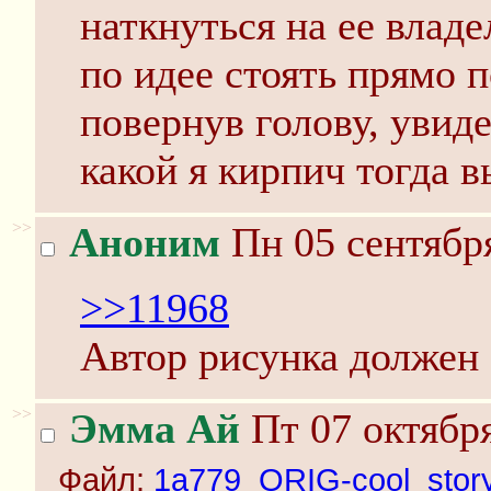
наткнуться на ее влад
по идее стоять прямо п
повернув голову, увид
какой я кирпич тогда в
>>
Аноним
Пн 05 сентября
>>11968
Автор рисунка должен 
>>
Эмма Ай
Пт 07 октября
Файл:
1a779_ORIG-cool_story