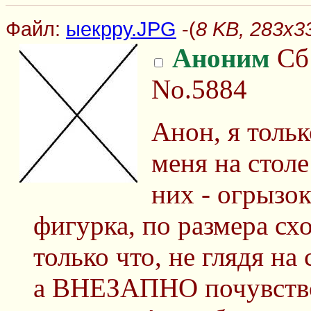
Файл:
ыекрру.JPG
-(
8 KB, 283x3
Аноним
Сб 
No.5884
Анон, я тольк
меня на столе
них - огрызок
фигурка, по размера схо
только что, не глядя на 
а ВНЕЗАПНО почувство