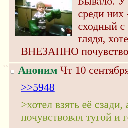
Бывало. У 
среди них 
сходный с 
глядя, хоте
ВНЕЗАПНО почувствова
>>
Аноним
Чт 10 сентября
>>5948
>хотел взять её сзад
почувствовал тугой и 