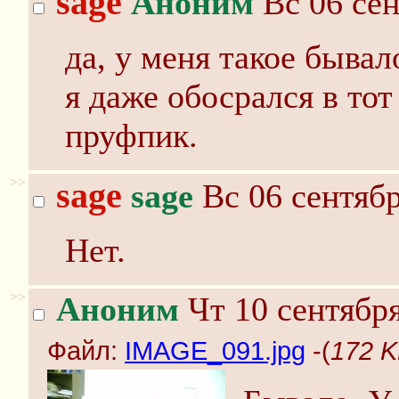
sage
Аноним
Вс 06 сен
да, у меня такое бывал
я даже обосрался в тот
пруфпик.
>>
sage
sage
Вс 06 сентябр
Нет.
>>
Аноним
Чт 10 сентября
Файл:
IMAGE_091.jpg
-(
172 K