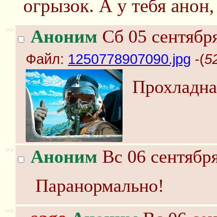
огрызок. А у тебя анон
>>
Аноним
Сб 05 сентября
Файл:
1250778907090.jpg
-(
5
Прохладная
>>
Аноним
Вс 06 сентября
Паранормально!
>>