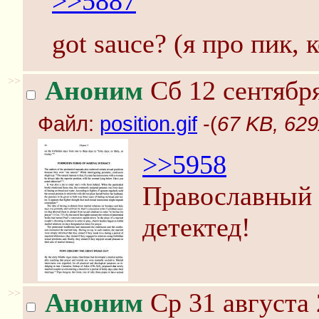
>>5887
got sauce? (я про пик, 
>>
Аноним
Сб 12 сентября
Файл:
position.gif
-(
67 KB, 629x
>>5958
Православный 
детектед!
>>
Аноним
Ср 31 августа 