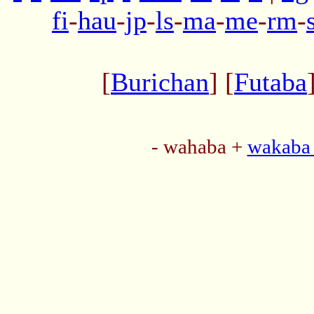
fi
-
hau
-
jp
-
ls
-
ma
-
me
-
rm
-
[
Burichan
] [
Futaba
- wahaba +
wakaba 