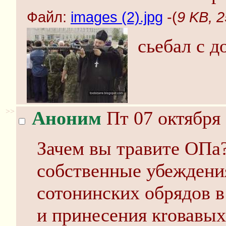
Файл:
images (2).jpg
-(
9 KB, 2
сьебал с д
>>
Аноним
Пт 07 октября 
Зачем вы травите ОПа?
собственные убеждения
сотонинских обрядов в
и принесения кrовавых