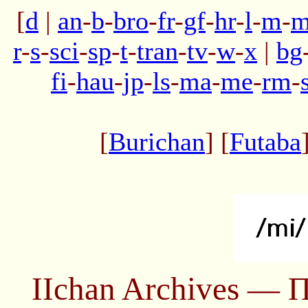
[
d
|
an
-
b
-
bro
-
fr
-
gf
-
hr
-
l
-
m
-
m
r
-
s
-
sci
-
sp
-
t
-
tran
-
tv
-
w
-
x
|
bg
fi
-
hau
-
jp
-
ls
-
ma
-
me
-
rm
-
[
Burichan
] [
Futaba
IIchan Archives — 