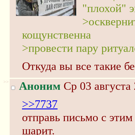
"плохой" 
>осквернит
кощунственна
>провести пару ритуа
Откуда вы все такие б
>>
Аноним
Ср 03 августа 
>>7737
отправь письмо с этим
шарит.