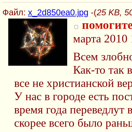
Файл:
x_2d850ea0.jpg
-(
25 KB, 5
помогите
марта 2010 
Всем злобно
Как-то так 
все не христианской ве
У нас в городе есть пос
время года переведлут 
скорее всего было рань