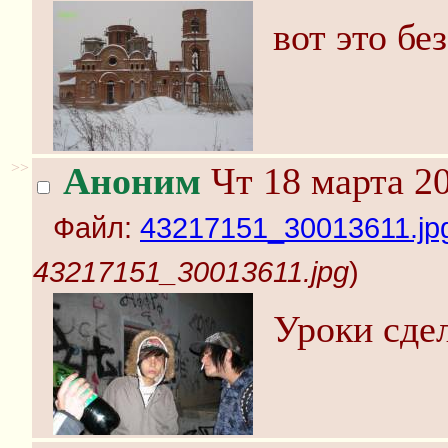
вот это бе
>>
Аноним
Чт 18 марта 20
Файл:
43217151_30013611.jp
43217151_30013611.jpg
)
Уроки сде