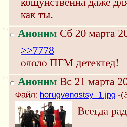
кощунственна даже для
как ты.
>>
Аноним
Сб 20 марта 20
>>7778
ололо ПГМ детектед!
>>
Аноним
Вс 21 марта 20
Файл:
horugvenostsy_1.jpg
-(
Всегда ра