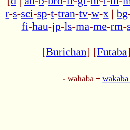
[
d
|
an
-
b
-
bro
-
fr
-
gf
-
hr
-
l
-
m
-
m
r
-
s
-
sci
-
sp
-
t
-
tran
-
tv
-
w
-
x
|
bg
fi
-
hau
-
jp
-
ls
-
ma
-
me
-
rm
-
[
Burichan
] [
Futaba
- wahaba +
wakaba 