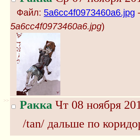
Файл:
5a6cc4f0973460a6.jpg
-
5a6cc4f0973460a6.jpg
)
>>
Ракка
Чт 08 ноября 201
/tan/ дальше по коридо