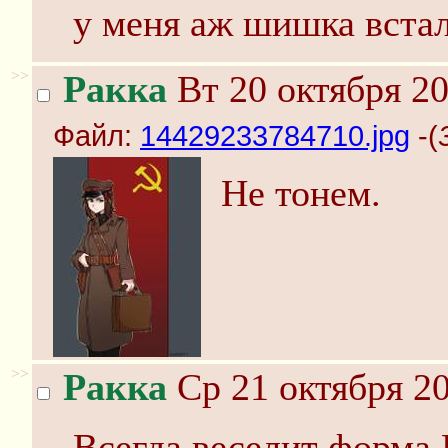
у меня аж шишка вста
>>
Ракка
Вт 20 октября 20
Файл:
14429233784710.jpg
-(
Не тонем.
>>
Ракка
Ср 21 октября 20
Всегда веселит форма 