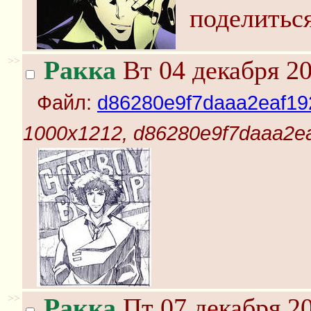
поделиться
>>
Ракка
Вт 04 декабря 20
Файл:
d86280e9f7daaa2eaf19
1000x1212, d86280e9f7daaa2e
>>
Ракка
Пт 07 декабря 20