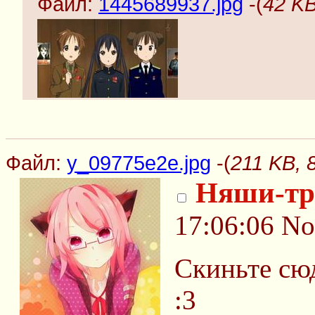
Файл:
1445689937.jpg
-(
42 KB
Файл:
y_09775e2e.jpg
-(
211 KB, 
Няши-тр
17:06:06
No
Скиньте сю
:3