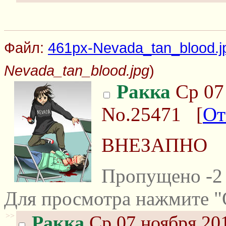
Файл:
461px-Nevada_tan_blood.j
Nevada_tan_blood.jpg
)
Ракка
Ср 07 
No.25471
[
От
ВНЕЗАПНО
Пропущено -2 
Для просмотра нажмите "
>>
Ракка
Ср 07 ноября 201