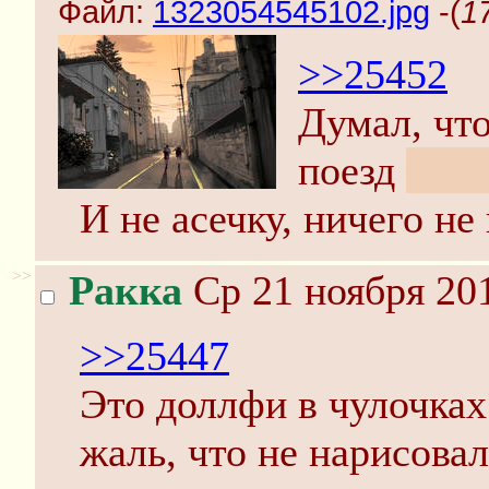
Файл:
1323054545102.jpg
-(
1
>>25452
Думал, чт
поезд
так 
И не асечку, ничего не
>>
Ракка
Ср 21 ноября 201
>>25447
Это доллфи в чулочках
жаль, что не нарисовал