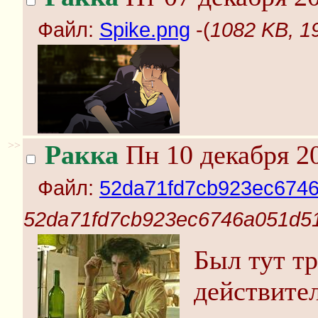
Файл:
Spike.png
-(
1082 KB, 1
>>
Ракка
Пн 10 декабря 20
Файл:
52da71fd7cb923ec6746
52da71fd7cb923ec6746a051d51
Был тут тр
действите