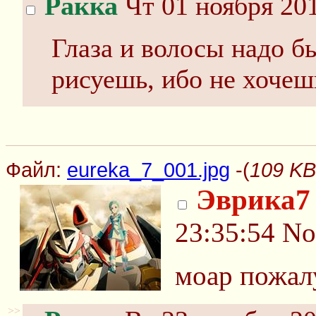
Ракка
Чт 01 ноября 201
Глаза и волосы надо б
рисуешь, ибо не хочеш
Файл:
eureka_7_001.jpg
-(
109 KB
Эврика7
23:35:54
No
моар пожал
>>