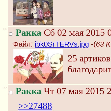
>>
Ракка
Сб 02 мая 2015 0
Файл:
ibk0SrTERVs.jpg
-(
63 K
25 артико
благодарит
>>
Ракка
Чт 07 мая 2015 2
>>27488