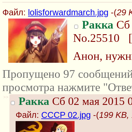
Файл:
lolisforwardmarch.jpg
-(
29 
Ракка
Сб 
No.25510
Анон, нужн
Пропущено 97 сообщений 
просмотра нажмите "Отве
>>
Ракка
Сб 02 мая 2015 0
Файл:
СССР 02.jpg
-(
199 KB,