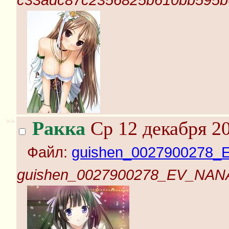
c33adc87c2356825b610bb595b6
>>
Ракка
Ср 12 декабря 20
Файл:
guishen_0027900278_
guishen_0027900278_EV_NANA