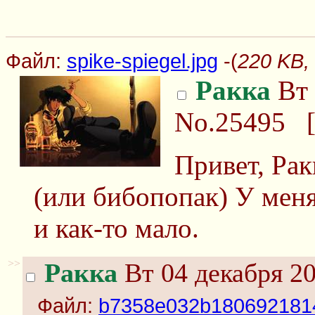
Файл:
spike-spiegel.jpg
-(
220 KB, 
Ракка
Вт 
No.25495
Привет, Рак
(или бибопопак) У меня
и как-то мало.
>>
Ракка
Вт 04 декабря 20
Файл:
b7358e032b180692181