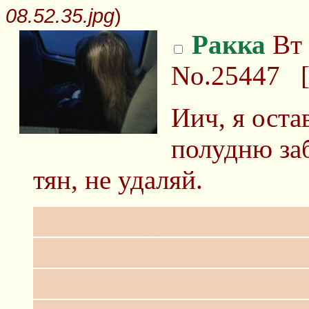
08.52.35.jpg
)
Ракка
Вт 
No.25447
Иич, я оста
полудню заб
тян, не удаляй.
Светлые, русые волосы 
куртка, темно-синие дж
кожаные перчатки. Глаз