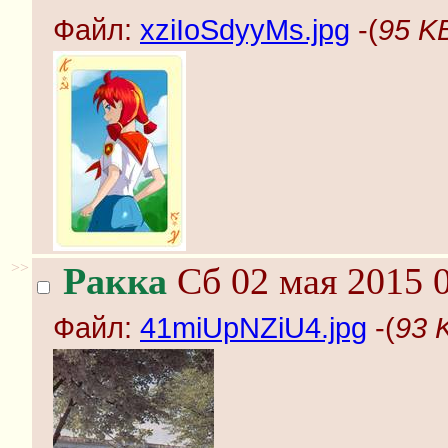
Файл:
xziIoSdyyMs.jpg
-(
95 KB
>>
Ракка
Сб 02 мая 2015 0
Файл:
41miUpNZiU4.jpg
-(
93 