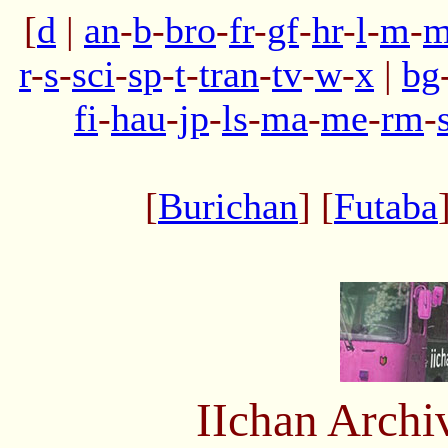
[
d
|
an
-
b
-
bro
-
fr
-
gf
-
hr
-
l
-
m
-
m
r
-
s
-
sci
-
sp
-
t
-
tran
-
tv
-
w
-
x
|
bg
fi
-
hau
-
jp
-
ls
-
ma
-
me
-
rm
-
[
Burichan
] [
Futaba
IIchan Arch