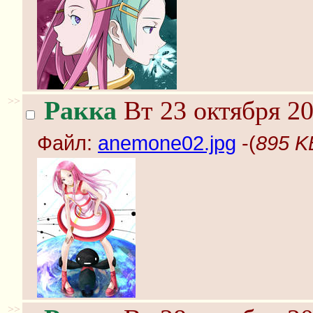
>>
Ракка
Вт 23 октября 20
Файл:
anemone02.jpg
-(
895 K
>>