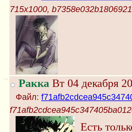
715x1000, b7358e032b1806921
>>
Ракка
Вт 04 декабря 20
Файл:
f71afb2cdcea945c3474
f71afb2cdcea945c347405ba012
Есть тольк