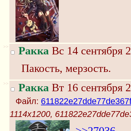
>>
Ракка
Вс 14 сентября 2
Пакость, мерзость.
>>
Ракка
Вт 16 сентября 2
Файл:
611822e27dde77de367f
1114x1200, 611822e27dde77de
>>27036