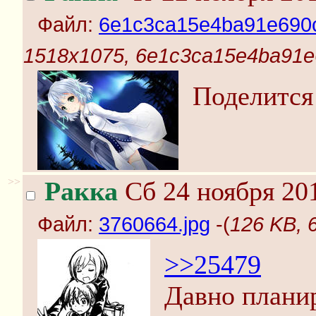
Файл:
6e1c3ca15e4ba91e690c
1518x1075, 6e1c3ca15e4ba91e
Поделится
>>
Ракка
Сб 24 ноября 201
Файл:
3760664.jpg
-(
126 KB, 
>>25479
Давно планир