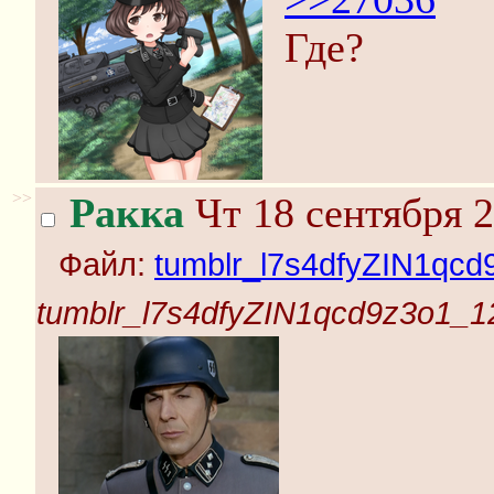
Где?
>>
Ракка
Чт 18 сентября 2
Файл:
tumblr_l7s4dfyZIN1qcd
tumblr_l7s4dfyZIN1qcd9z3o1_1