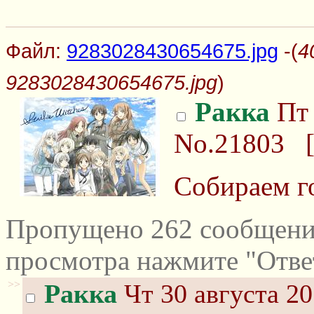
Файл:
9283028430654675.jpg
-(
4
9283028430654675.jpg
)
Ракка
Пт 
No.21803
Собираем г
Пропущено 262 сообщений
просмотра нажмите "Отве
>>
Ракка
Чт 30 августа 20