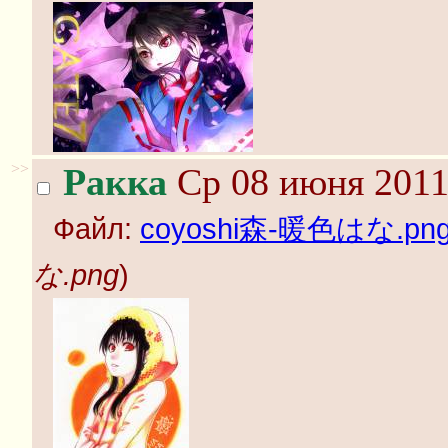
>>
Ракка
Ср 08 июня 2011
Файл:
coyoshi森-暖色はな.pn
な.png
)