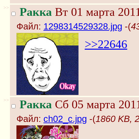
>>
Ракка
Вт 01 марта 2011
Файл:
1298314529328.jpg
-(
4
>>22646
>>
Ракка
Сб 05 марта 2011
Файл:
ch02_c.jpg
-(
1860 KB, 