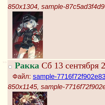
850x1304, sample-87c5ad3f4d
>>
Ракка
Сб 13 сентября 2
Файл:
sample-7716f72f902e8
850x1145, sample-7716f72f902