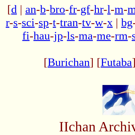
[
d
|
an
-
b
-
bro
-
fr
-
gf
-
hr
-
l
-
m
-
m
r
-
s
-
sci
-
sp
-
t
-
tran
-
tv
-
w
-
x
|
bg
fi
-
hau
-
jp
-
ls
-
ma
-
me
-
rm
-
[
Burichan
] [
Futaba
IIchan Arch