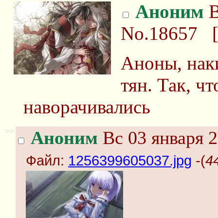
Аноним
В
No.18657
Аноны, нак
тян. Так, ч
наворачивались
>>
Аноним
Вс 03 января 2
Файл:
1256399605037.jpg
-(
4