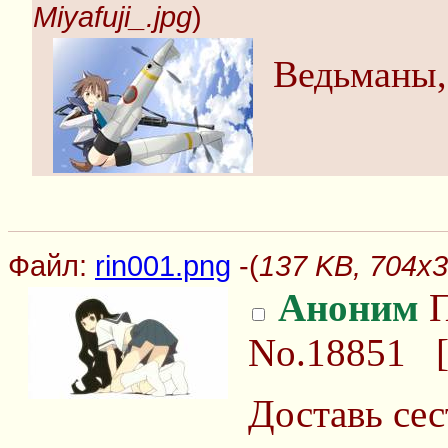
Miyafuji_.jpg
)
Ведьманы,
Файл:
rin001.png
-(
137 KB, 704x3
Аноним
П
No.18851
Доставь сес