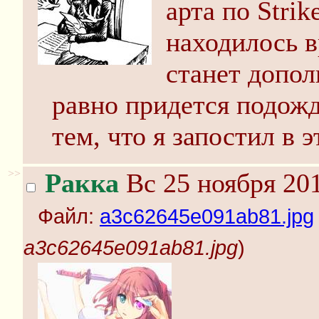
арта по Strik
находилось в
станет допол
равно придется подожд
тем, что я запостил в э
>>
Ракка
Вс 25 ноября 201
Файл:
a3c62645e091ab81.jpg
a3c62645e091ab81.jpg
)