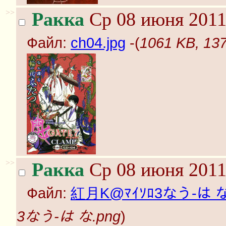
>>
Ракка
Ср 08 июня 2011
Файл:
ch04.jpg
-(
1061 KB, 137
>>
Ракка
Ср 08 июня 2011
Файл:
紅月K@ﾏｲｿﾛ3なう-は な
3なう-は な.png
)