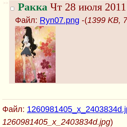
>>
Ракка
Чт 28 июля 2011
Файл:
Ryn07.png
-(
1399 KB, 
Файл:
1260981405_x_2403834d.j
1260981405_x_2403834d.jpg
)