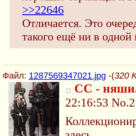
>>22646
Отличается. Это очере
такого ещё ни в одной 
Файл:
1287569347021.jpg
-(
320 
СС - няши
22:16:53
No.2
Коллекционир
здесь.