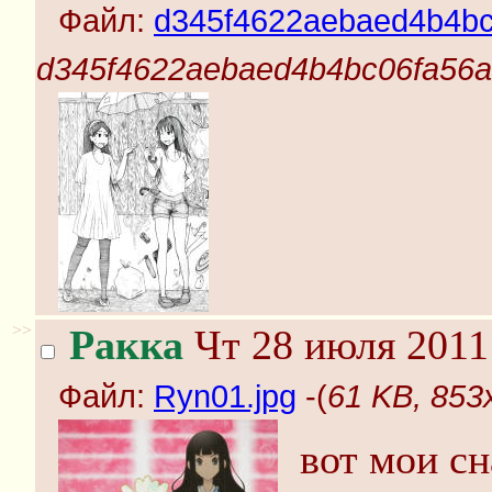
Файл:
d345f4622aebaed4b4bc
d345f4622aebaed4b4bc06fa56aa
>>
Ракка
Чт 28 июля 2011
Файл:
Ryn01.jpg
-(
61 KB, 853
вот мои с