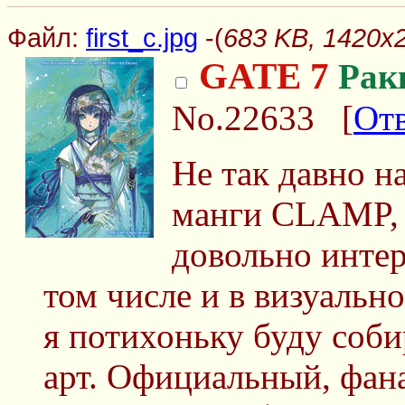
Файл:
first_c.jpg
-(
683 KB, 1420x20
GATE 7
Рак
No.22633
[
От
Не так давно н
манги CLAMP, 
довольно интер
том числе и в визуально
я потихоньку буду соб
арт. Официальный, фан