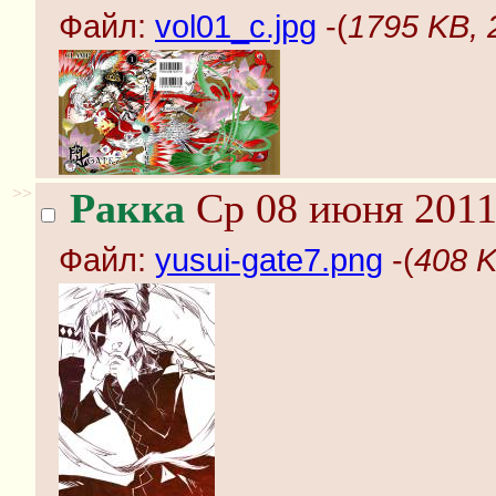
Файл:
vol01_c.jpg
-(
1795 KB, 
>>
Ракка
Ср 08 июня 2011
Файл:
yusui-gate7.png
-(
408 K