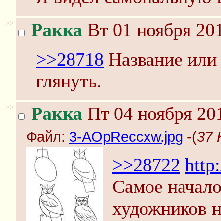
>>
Ракка
Вт 01 ноября 201
>>28718
Название или 
глянуть.
>>
Ракка
Пт 04 ноября 201
Файл:
3-AOpReccxw.jpg
-(
37 
>>28722
http
Самое начало
художников н