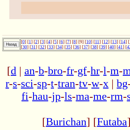
Просто немного ошибс
[
0
] [
1
] [
2
] [
3
] [
4
] [
5
] [
6
] [
7
] [
8
] [9] [
10
] [
11
] [
12
] [
13
] [
14
] [
[
30
] [
31
] [
32
] [
33
] [
34
] [
35
] [
36
] [
37
] [
38
] [
39
] [
40
] [
41
] [
4
[
d
|
an
-
b
-
bro
-
fr
-
gf
-
hr
-
l
-
m
-
m
r
-
s
-
sci
-
sp
-
t
-
tran
-
tv
-
w
-
x
|
bg
fi
-
hau
-
jp
-
ls
-
ma
-
me
-
rm
-
[
Burichan
] [
Futaba