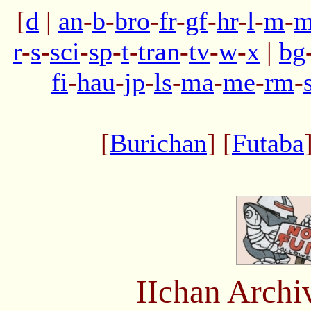
[
d
|
an
-
b
-
bro
-
fr
-
gf
-
hr
-
l
-
m
-
m
r
-
s
-
sci
-
sp
-
t
-
tran
-
tv
-
w
-
x
|
bg
fi
-
hau
-
jp
-
ls
-
ma
-
me
-
rm
-
[
Burichan
] [
Futaba
IIchan Arch