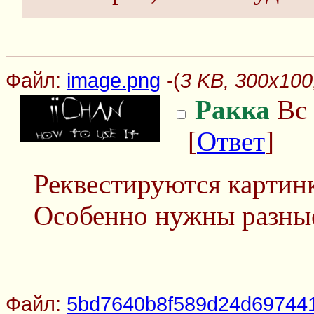
Файл:
image.png
-(
3 KB, 300x100
Ракка
Вс 
[
Ответ
]
Реквестируются картинк
Особенно нужны разные
Файл:
5bd7640b8f589d24d697441