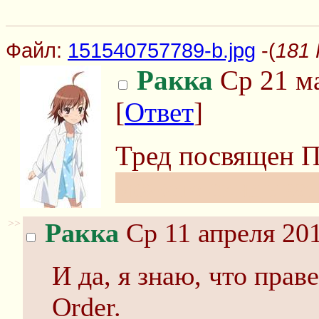
Файл:
151540757789-b.jpg
-(
181 
Ракка
Ср 21 ма
[
Ответ
]
Тред посвящен П
можете скидыват
>>
Ракка
Ср 11 апреля 201
И да, я знаю, что прав
Order.