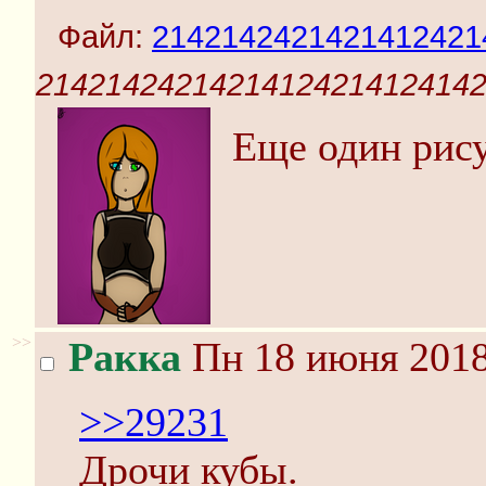
Файл:
21421424214214124214
21421424214214124214124142 
Еще один рису
>>
Ракка
Пн 18 июня 2018
>>29231
Дрочи кубы.