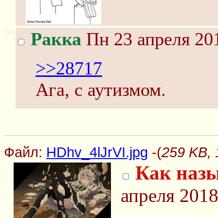
>>
Ракка
Пн 23 апреля 201
>>28717
Ага, с аутизмом.
Файл:
HDhv_4lJrVI.jpg
-(
259 KB, 
Как назы
апреля 2018