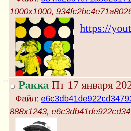
1000x1000, 934fc2bc4e71a802
https://y
>>
Ракка
Пт 17 января 202
Файл:
e6c3db41de922cd34793
888x1243, e6c3db41de922cd34