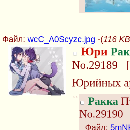
Файл:
wcC_A0Scyzc.jpg
-(
116 KB
Юри
Рак
No.29189
Юрийных ар
>>
Ракка
Пт
No.29190
Файл:
5mN