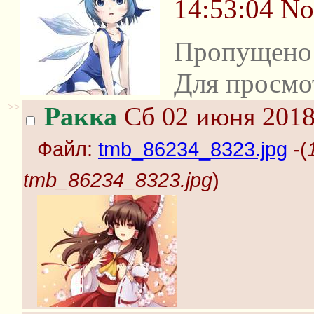
14:53:04
No
Пропущено 
Для просмо
>>
Ракка
Сб 02 июня 2018
Файл:
tmb_86234_8323.jpg
-(
tmb_86234_8323.jpg
)