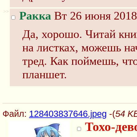
>>
Ракка
Вт 26 июня 2018
Да, хорошо. Читай кни
на листках, можешь н
тред. Как поймешь, чт
планшет.
Файл:
128403837646.jpeg
-(
54 K
Тохо-дев