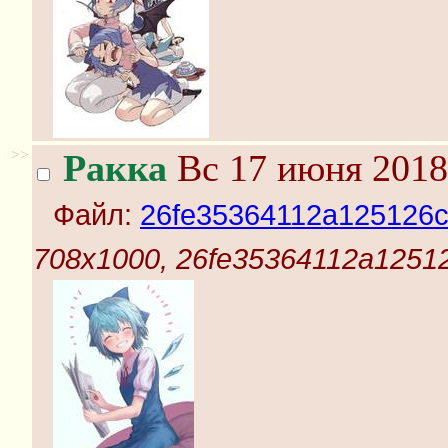
>>
Ракка
Вс 17 июня 2018
Файл:
26fe35364112a125126c
708x1000, 26fe35364112a12512