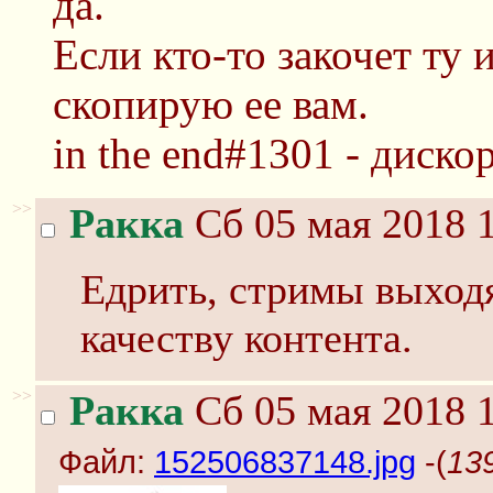
да.
Если кто-то закочет ту 
скопирую ее вам.
in the end#1301 - диско
>>
Ракка
Сб 05 мая 2018 1
Едрить, стримы выходя
качеству контента.
>>
Ракка
Сб 05 мая 2018 1
Файл:
152506837148.jpg
-(
13