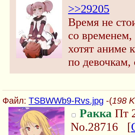
>>29205
Время не стои
со временем,
хотят аниме 
по девочкам, 
Файл:
TSBWWb9-Rvs.jpg
-(
198 
Ракка
Пт 2
No.28716
[