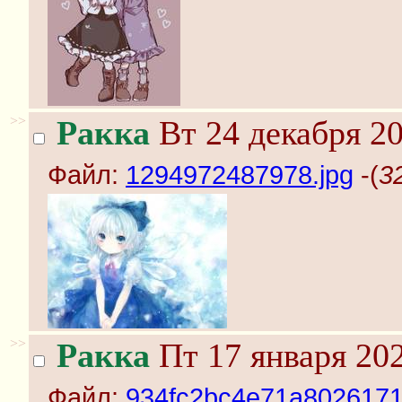
>>
Ракка
Вт 24 декабря 20
Файл:
1294972487978.jpg
-(
3
>>
Ракка
Пт 17 января 202
Файл:
934fc2bc4e71a8026171