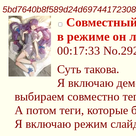
5bd7640b8f589d24d69744172308
Совместный
в режиме он 
00:17:33
No.29
Суть такова.
Я включаю дем
выбираем совместно тег
А потом теги, которые 
Я включаю режим слай