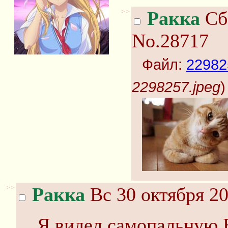
>>
Ракка
Сб 
No.28717
Файл:
22982
2298257.jpeg
)
>>
Ракка
Вс 30 октября 20
Я видел самопальную В