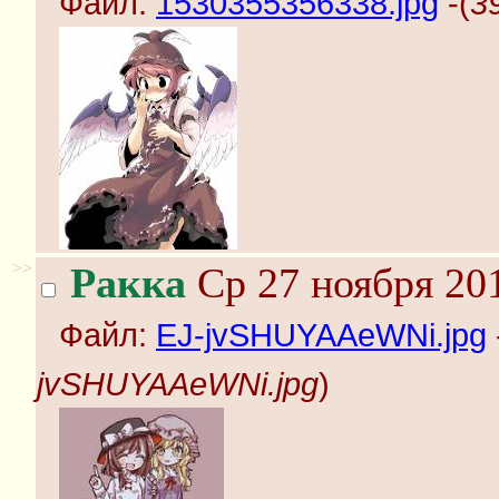
Файл:
1530355356338.jpg
-(
3
>>
Ракка
Ср 27 ноября 201
Файл:
EJ-jvSHUYAAeWNi.jpg
jvSHUYAAeWNi.jpg
)