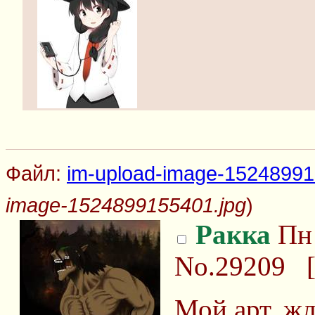
Файл:
im-upload-image-15248991
image-1524899155401.jpg
)
Ракка
Пн 
No.29209
Мой арт, жл