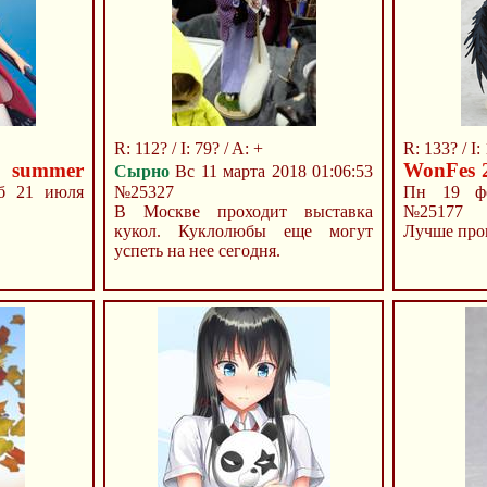
R: 112? / I: 79? / A: +
R: 133? / I:
 summer
WonFes 
Сырно
Вс 11 марта 2018 01:06:53
 21 июля
№25327
Пн 19 фе
В Москве проходит выставка
№25177
кукол. Куклолюбы еще могут
Лучше про
успеть на нее сегодня.