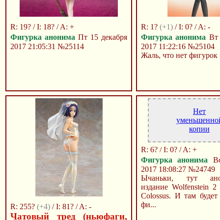
R: 19? / I: 18? / A: +
R: 1?
(+1)
/ I: 0? / A: -
Фигурка анонима
Пт 15 декабря
Фигурка анонима
Вт 
2017 21:05:31
№25114
2017 11:22:16
№25104
Жаль, что нет фигурок 
Нет
уменьшенно
копии
R: 6? / I: 0? / A: +
Фигурка анонима
Вс
2017 18:08:27
№24749
Ычаньки, тут ано
издание Wolfenstein 
Colossus. И там будет
фи...
R: 255?
(+4)
/ I: 81? / A: -
Чатовый тред (ньюфаги,