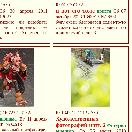
 / A: +
R: 0? / I: 0? / A: +
и вот его тоже
б 30 апреля 2011
квиста
Сб 07
13027
октября 2023 13:00:15
№26531
зможно ли разобрать
буду очень благодарен если кто-то
, не повредив её
сможет кого-то из них найти по
е части? Хочется её
приемлемой цене :3
ь.
)
/ I: 72?
(+3)
/ A: +
R: 134? / I: 121? / A: +
Художественных
анонима
Вт 11 апреля
:05
№24613
фотографий нить-2
Фигурка
 чатовый ньюфаготред
анонима
Ср 26 июня 2013