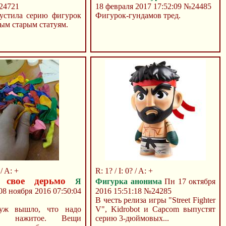
24721
18 февраля 2017 17:52:09
№24485
устила серию фигурок
Фигурок-гундамов тред.
ым старым статуям.
 / A: +
R: 1? / I: 0? / A: +
 свое дерьмо
Я
Фигурка анонима
Пн 17 октября
8 ноября 2016 07:50:04
2016 15:51:18
№24285
В честь релиза игры "Street Fighter
уж вышло, что надо
V", Kidrobot и Capcom выпустят
ать нажитое. Вещи
серию 3-дюймовых...