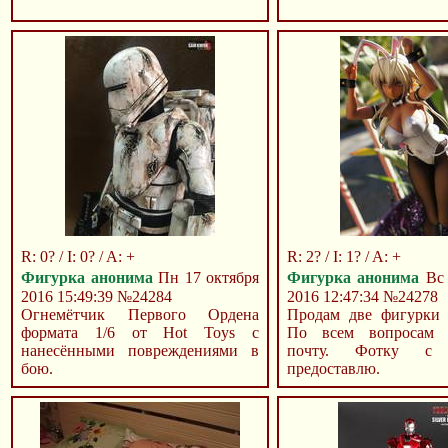
R: 0? / I: 0? / A: +
R: 2? / I: 1? / A: +
Фигурка анонима
Пн 17 октября
Фигурка анонима
Вс 
2016 15:49:39
№24284
2016 12:47:34
№24278
Огнемётчик Первого Ордена
Продам две фигурки
формата 1/6 от Hot Toys с
По всем вопросам 
нанесёнными повреждениями в
почту. Фотку с 
бою.
предоставлю.