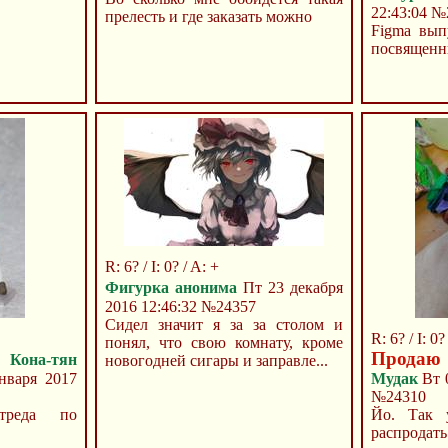
22:43:04
№
прелесть и где заказать можно
Figma вып
посвященн
R: 6? / I: 0? / A: +
Фигурка анонима
Пт 23 декабря
2016 12:46:32
№24357
Сидел значит я за за столом и
R: 6? / I: 0?
понял, что свою комнату, кроме
Продаю
Кона-тян
новогодней сигары и заправле...
варя 2017
Мудак
Вт 0
№24310
треда по
Йо. Так 
распрод