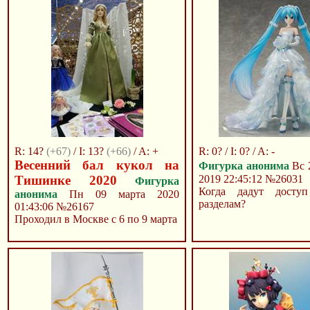
R: 14?
(+67)
/ I: 13?
(+66)
/ A: +
R: 0? / I: 0? / A: -
Весенний бал кукол на
Фигурка анонима
Вс 
Тишинке 2020
2019 22:45:12
№26031
Фигурка
Когда дадут досту
анонима
Пн 09 марта 2020
разделам?
01:43:06
№26167
Проходил в Москве с 6 по 9 марта