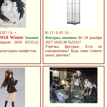
 132? / A: +
R: 1? / I: 0? / A: -
2018 Winter
Аноним
Фигурка анонима
Вт 19 декабря
враля 2018 03:55:22
2017 10:02:49
№25117
Утречка, фигурки. Есть ли
шлогодних ванфестов.
альтернативы? Куда сами ставите
своих девочек?