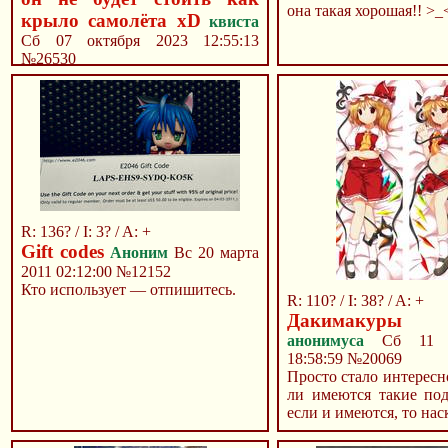
она такая хорошая!! >_
крыло самолёта xD
квиста
Сб 07 октября 2023 12:55:13
№26530
R: 136? / I: 3? / A: +
Gift codes
Аноним
Вс 20 марта
2011 02:12:00
№12152
Кто использует — отпишитесь.
R: 110? / I: 38? / A: +
Дакимакуры
анонимуса
Сб 11 м
18:58:59
№20069
Просто стало интересн
ли имеются такие по
если и имеются, то наск