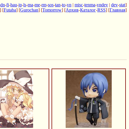
-
dn
-
fi
-
hau
-
jp
-
ls
-
ma
-
me
-
rm
-
sos
-
tan
-
to
-
vn
|
misc
-
tenma
-
vndev
|
dev
-
stat
]
] [
Futaba
] [
Gurochan
] [
Tomorrow
] [
Архив
-
Каталог
-
RSS
] [
Главная
]