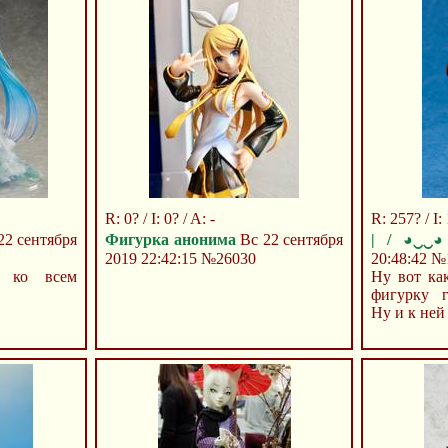
R: 0? / I: 0? / A: -
R: 257? / I: 
22 сентября
Фигурка анонима
Вс 22 сентября
| / ◕‿‿◕ 
2019 22:42:15
№26030
20:48:42
№
п ко всем
Ну вот как
фигурку г
Ну и к ней