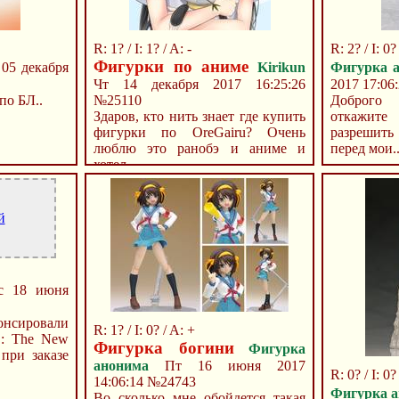
R: 1? / I: 1? / A: -
R: 2? / I: 0?
Фигурки по аниме
05 декабря
Kirikun
Фигурка 
Чт 14 декабря 2017 16:25:26
2017 17:06
по БЛ..
№25110
Доброго 
Здаров, кто нить знает где купить
откажите
фигурки по OreGairu? Очень
разрешит
люблю это ранобэ и аниме и
перед мои..
хотел...
й
 18 июня
нсировали
R: 1? / I: 0? / A: +
2 : The New
Фигурка богини
Фигурка
 при заказе
анонима
Пт 16 июня 2017
R: 0? / I: 0?
14:06:14
№24743
Фигурка 
Во сколько мне обойдется такая