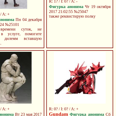
R: 1? / I: 0? / A: -
Фигурка анонима
Чт 19 октября
2017 21:02:55
№25047
 / A: +
также реквистирую полку
анонима
Пн 04 декабря
:24
№25101
времени суток, не
 в услуге, помогите
ь дилемм вставшую
.
 / A: +
R: 0? / I: 0? / A: +
Gundam
анонима
Вт 23 мая 2017
Фигурка анонима
Сб