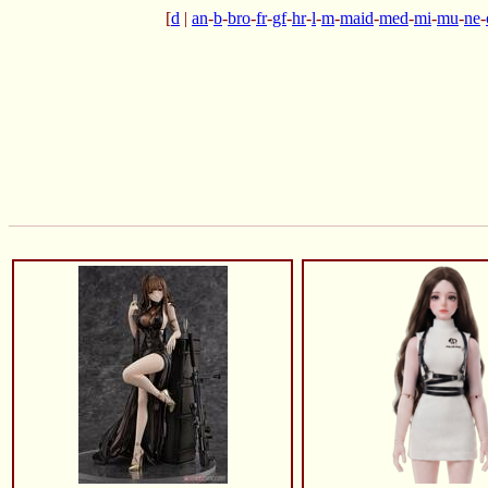
[
d
|
an
-
b
-
bro
-
fr
-
gf
-
hr
-
l
-
m
-
maid
-
med
-
mi
-
mu
-
ne
-