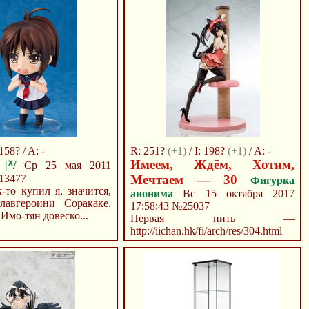
158? / A: -
R: 251?
(+1)
/ I: 198?
(+1)
/ A: -
Имеем, Ждём, Хотим,
|ᕁ/
Ср 25 мая 2011
13477
Мечтаем — 30
Фигурка
-то купил я, значится,
анонима
Вс 15 октября 2017
лавгероини Соракаке.
17:58:43
№25037
 Имо-тян довеско...
Первая нить —
http://iichan.hk/fi/arch/res/304.html