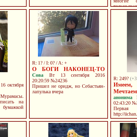
многие с
только пыл.
R: 1? / I: 0? / A: +
О БОГИ НАКОНЕЦ-ТО
Сова
Вт 13 сентября 2016
R: 249?
(+3
20:20:59
№24236
Имеем,
16 октября
Пришел не оридж, но Себастьян-
Мечта
лапулька вчера
 Мурамасы.
анонима
В
писать на
02:43:20
№
бумажкой
Перв
http://iicha