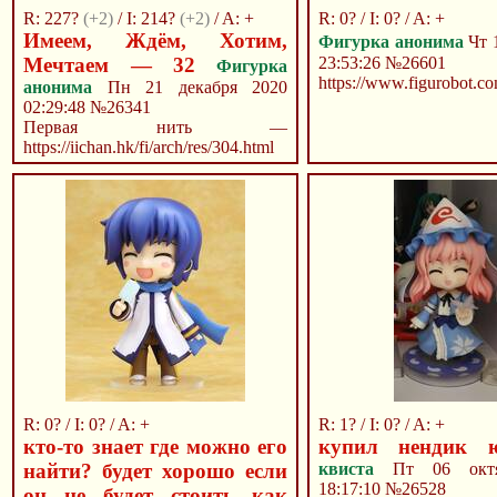
R: 227?
(+2)
/ I: 214?
(+2)
/ A: +
R: 0? / I: 0? / A: +
Имеем, Ждём, Хотим,
Фигурка анонима
Чт 
Мечтаем — 32
23:53:26
№26601
Фигурка
https://www.figurobot.co
анонима
Пн 21 декабря 2020
02:29:48
№26341
Первая нить —
https://iichan.hk/fi/arch/res/304.html
R: 0? / I: 0? / A: +
R: 1? / I: 0? / A: +
кто-то знает где можно его
купил нендик 
найти? будет хорошо если
квиста
Пт 06 октя
18:17:10
№26528
он не будет стоить как