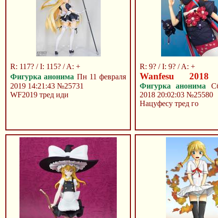
R: 117? / I: 115? / A: +
R: 9? / I: 9? / A: +
Wanfesu 2018
Фигурка анонима
Пн 11 февраля
2019 14:21:43
№25731
Фигурка анонима
Сб
WF2019 тред иди
2018 20:02:03
№25580
Нацуфесу тред го