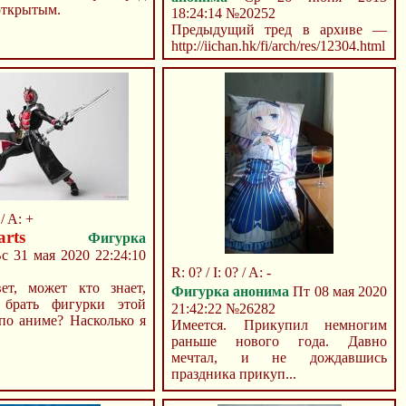
открытым.
18:24:14
№20252
Предыдущий тред в архиве —
http://iichan.hk/fi/arch/res/12304.html
 / A: +
arts
Фигурка
с 31 мая 2020 22:24:10
R: 0? / I: 0? / A: -
ет, может кто знает,
Фигурка анонима
Пт 08 мая 2020
 брать фигурки этой
21:42:22
№26282
по аниме? Насколько я
Имеется. Прикупил немногим
раньше нового года. Давно
мечтал, и не дождавшись
праздника прикуп...