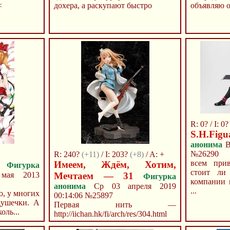
<
дохера, а раскупают быстро
объявляю 
R: 0? / I: 0?
S.H.Figu
анонима
В
№26290
R: 240?
(+11)
/ I: 203?
(+8)
/ A: +
всем прив
Имеем, Ждём, Хотим,
Фигурка
стоит ли
ая 2013
Мечтаем — 31
Фигурка
компании 
анонима
Ср 03 апреля 2019
...
о, у многих
00:14:06
№25897
душечки. А
Первая нить —
оль...
http://iichan.hk/fi/arch/res/304.html