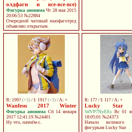
олдфаги и все-все-все)
Фигурка анонима
Чт 28 мая 2015
20:06:53
№22884
Очередной чатовый ньюфаготред
объявляю открытым.
R: 199?
(+3)
/ I: 191?
(+3)
/ A: +
R: 17? / I: 11? / A: +
Wanfesu 2017 Winter
Lucky Star
Фигурка анонима
Сб 14 января
!nlVP7NyEEs
Вс 01 ян
2017 12:41:19
№24401
18:05:01
№24373
Ну что, начнём-с.
Начало великого 
фигуркам Lucky Star