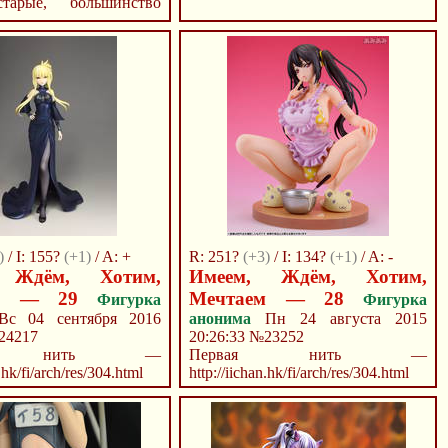
тарые, большинство
..
)
/ I: 155?
(+1)
/ A: +
R: 251?
(+3)
/ I: 134?
(+1)
/ A: -
 Ждём, Хотим,
Имеем, Ждём, Хотим,
ем — 29
Мечтаем — 28
Фигурка
Фигурка
с 04 сентября 2016
анонима
Пн 24 августа 2015
24217
20:26:33
№23252
ая нить —
Первая нить —
n.hk/fi/arch/res/304.html
http://iichan.hk/fi/arch/res/304.html