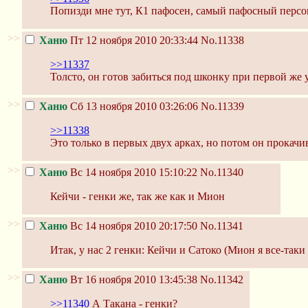
Попизди мне тут, К1 пафосен, самый пафосный перс
>>
Ханю
Пт 12 ноября 2010 20:33:44
No.11338
>>11337
Толсто, он готов забиться под шконку при первой же у
>>
Ханю
Сб 13 ноября 2010 03:26:06
No.11339
>>11338
Это только в первых двух арках, но потом он прока
>>
Ханю
Вс 14 ноября 2010 15:10:22
No.11340
Кейчи - генки же, так же как и Мион
>>
Ханю
Вс 14 ноября 2010 20:17:50
No.11341
Итак, у нас 2 генки: Кейчи и Сатоко (Мион я все-так
>>
Ханю
Вт 16 ноября 2010 13:45:38
No.11342
>>11340
А Такана - генки?