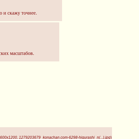
ю и скажу точнее.
ских масштабов.
1600x1200, 1279203679_konachan.com-6298-higurashi_n(...).jpg
)