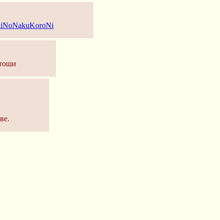
ashiNoNakuKoroNi
атоши
ве.