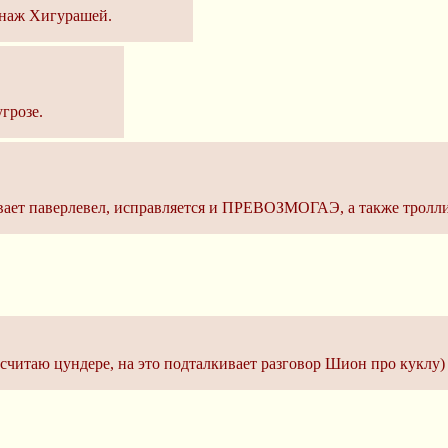
онаж Хигурашей.
грозе.
чивает паверлевел, исправляется и ПРЕВОЗМОГАЭ, а также тролл
и считаю цундере, на это подталкивает разговор Шион про куклу)