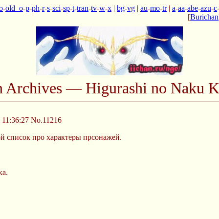
o
-
old_o
-
p
-
ph
-
r
-
s
-
sci
-
sp
-
t
-
tran
-
tv
-
w
-
x
|
bg
-
vg
|
au
-
mo
-
tr
|
a
-
aa
-
abe
-
azu
-
c
[
Burichan
n Archives — Higurashi no Naku K
 11:36:27
No.11216
й список про характеры прсонажей.
ка.