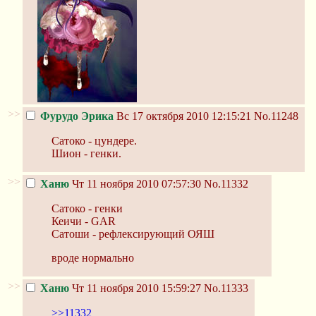
>>
Фурудо Эрика
Вс 17 октября 2010 12:15:21
No.11248
Сатоко - цундере.
Шион - генки.
>>
Ханю
Чт 11 ноября 2010 07:57:30
No.11332
Сатоко - генки
Кеичи - GAR
Сатоши - рефлексирующий ОЯШ
вроде нормально
>>
Ханю
Чт 11 ноября 2010 15:59:27
No.11333
>>11332