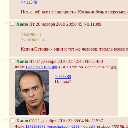
>>11349
Нет, с ней все не так просто. Когда-нибудь я пересмор
>>
Ханю
Пт 26 ноября 2010 20:50:45
No.11389
>Кеичи - ?
>Сатоши - ?
Кеичи/Сатоши - один и тот же человек, тролль вселен
>>
Ханю
Вт 07 декабря 2010 21:42:45
No.11480
Файл:
1280350091058.jpg
-(
3 KB, 119x158, 1280350091058.jpg
)
>>11389
Правда?
>>
Ханю
Сб 11 декабря 2010 21:35:04
No.11537
Файл:
1279203679_konachan.com-6298-higurashi_n(...).jpg
-(
433 KB, 