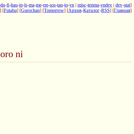
-
dn
-
fi
-
hau
-
jp
-
ls
-
ma
-
me
-
rm
-
sos
-
tan
-
to
-
vn
|
misc
-
tenma
-
vndev
|
dev
-
stat
]
] [
Futaba
] [
Gurochan
] [
Tomorrow
] [
Архив
-
Каталог
-
RSS
] [
Главная
]
oro ni