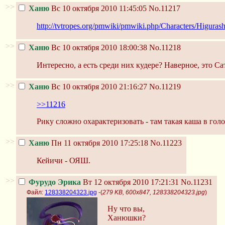
>>
Ханю
Вс 10 октября 2010 11:45:05
No.11217
http://tvtropes.org/pmwiki/pmwiki.php/Characters/Higur
>>
Ханю
Вс 10 октября 2010 18:00:38
No.11218
Интересно, а есть среди них кудере? Наверное, это С
>>
Ханю
Вс 10 октября 2010 21:16:27
No.11219
>>11216
Рику сложно охарактеризовать - там такая каша в голо
>>
Ханю
Пн 11 октября 2010 17:25:18
No.11223
Кейичи - ОЯШ.
>>
Фурудо Эрика
Вт 12 октября 2010 17:21:31
No.11231
Файл:
128338204323.jpg
-(
279 KB, 600x847, 128338204323.jpg
)
Ну что вы,
Ханюшки?