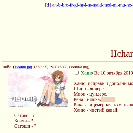
[
d
|
an
-
b
-
bro
-
fr
-
gf
-
hr
-
l
-
m
-
maid
-
med
-
mi
-
mu
-
ne
-
IIcha
Файл:
Обоина.jpg
-(
758 KB, 1920x1200, Обоина.jpg
)
Ханю
Вс 10 октября 2010
Ханю, исправь и дополни мо
Шион - яндере.
Мион - цундере.
Рена - няшка.
янгире
Рика - лицемерная, кхм, няш
Ханю - чистый кавай.
Сатоко - ?
Кеичи - ?
Сатоши - ?