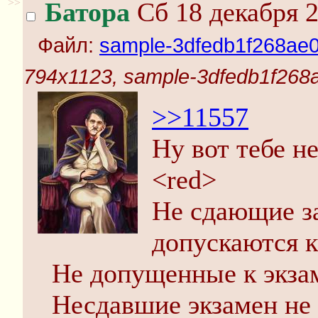
>>
Батора
Сб 18 декабря 2
Файл:
sample-3dfedb1f268ae05
794x1123, sample-3dfedb1f268a
>>11557
Ну вот тебе н
<red>
Не сдающие з
допускаются к
Не допущенные к экзам
Несдавшие экзамен не