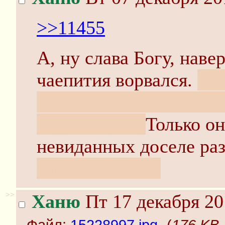
>>11455
А, ну слава Богу, навер
чаепития ворвался.
"А,
синими волосами и уг
видел?" (^o^)
Только он
невиданных доселе ра
там начинается
>>
Ханю
Пт 17 декабря 20