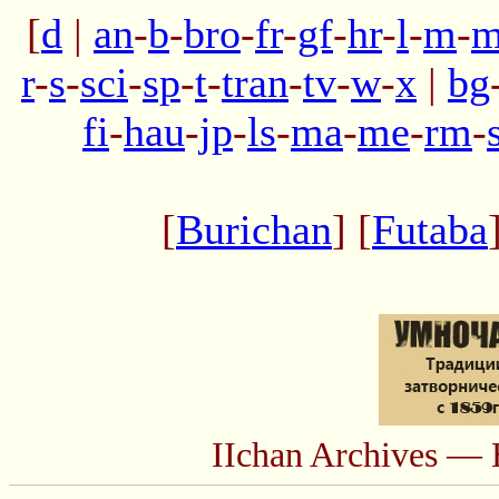
[
d
|
an
-
b
-
bro
-
fr
-
gf
-
hr
-
l
-
m
-
m
r
-
s
-
sci
-
sp
-
t
-
tran
-
tv
-
w
-
x
|
bg
fi
-
hau
-
jp
-
ls
-
ma
-
me
-
rm
-
[
Burichan
] [
Futaba
IIchan Archives — 