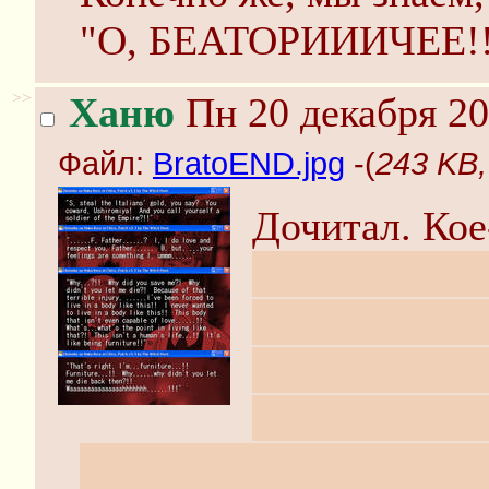
"О, БЕАТОРИИИЧЕЕ!
>>
Ханю
Пн 20 декабря 20
Файл:
BratoEND.jpg
-(
243 KB,
Дочитал. Кое
1. У Ясу рас
Беатрище-Ка
2. Tea Party
от Жоры, вся
счастливая. Через нес