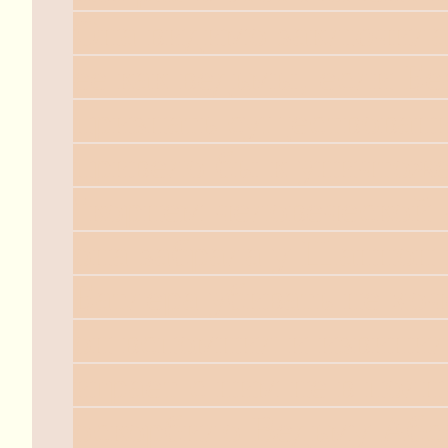
Она видимо заключила 
ее как ведьмы, если Бе
признать существовани
привело бы к уничтоже
"корнем человеческой 
она забрала у Шаннон 
Батлера убивать не хоч
он вспомнил и извинил
играет с ним не в полн
оскорбило Ведьму Абс