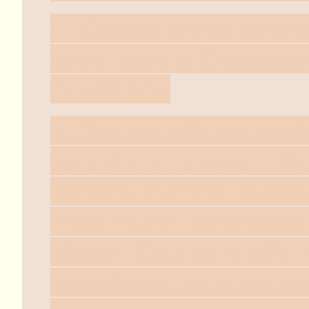
4. Как раз в этот пром
отношения с Джессикой
случилась.
5. Она же себя ведьмой
теле жить не хочет. Ту
версию. Нандзе, Кумас
странные и недоговар
Может Нандзе, чтобы 
эксперементальную ме