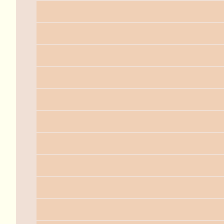
находят золото, и там 
плевать хотела на свою
дальше, да ко всему ещ
нашли бы золото - поп
произошло за эти неск
3. Скорее всего касает
октября 1984 по октяб
момент окт1984 она яв
собиралась. Что случил
что Шаннон влюбилась