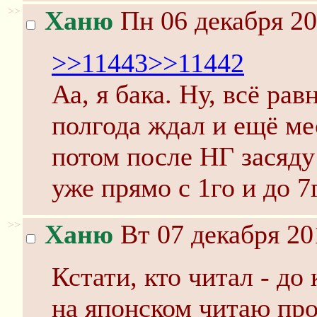
>>
Ханю
Пн 06 декабря 20
>>11443
>>11442
Аа, я бака. Ну, всё ра
полгода ждал и ещё ме
потом после НГ засяду
уже прямо с 1го и до 7
>>
Ханю
Вт 07 декабря 20
Кстати, кто читал - до
на японском читаю про