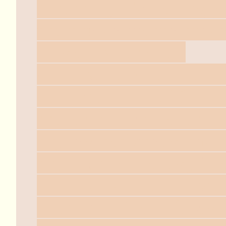
Джессику, Беато продо
все три личности стали
на мотив не тянет.
4. Не верю в то, что п
конференции 1986 - пр
всего триггер, который
другим событием дал с
врубаюсь я, почему "по
раньше или позже, вс
кровью". Оно забереме