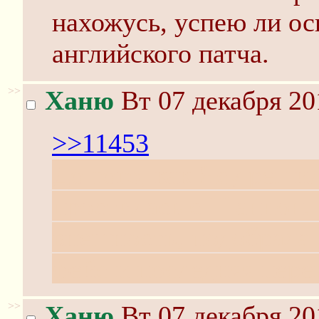
нахожусь, успею ли ос
английского патча.
>>
Ханю
Вт 07 декабря 20
>>11453
До того, как Ясу решил
простилась с Шаннон.
внешность, подобрала 
фейс и последняя пере
>>
Ханю
Вт 07 декабря 20