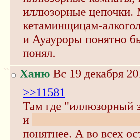
иллюзорные цепочки.
кетаминщицам-алкогол
и Ауауроры понятно бы
понял.
>>
Ханю
Вс 19 декабря 20
>>11581
Там где "иллюзорный з
и
"иллюзорные Канон
понятнее. А во всех о