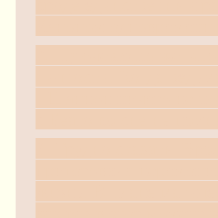
вроде единственный р
Каноном одновременно
2. Ну очевидно же, чт
личности. Когда ведьм
- Шаннон ничего не по
с Беато во сне не помн
3. Трудно сказать. Вро
приготовила церемонию
жизнь. В плане магичес
как раз в этот момент 