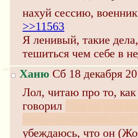
нахуй сессию, военник
>>11563
Я ленивый, такие дела
тешиться чем себе в не
>>
Ханю
Сб 18 декабря 20
Лол, читаю про то, ка
говорил
(что он распр
гнездо родителей - В 
убеждаюсь, что он (Ж