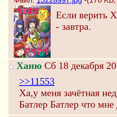
Файл:
15228997.jpg
-(
176 KB,
Если верить Х
- завтра.
>>
Ханю
Сб 18 декабря 20
>>11553
Ха,у меня зачётная нед
Батлер Батлер что мне