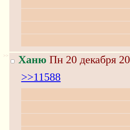
5. Пикрелейтед. Что за
любить"? Также подозр
раз были сказаны где-
и относятся к одной и
>>
Ханю
Пн 20 декабря 20
>>11588
1. Здесь все ИМХО одн
растроение - еще Гаап
любопытно - как это в