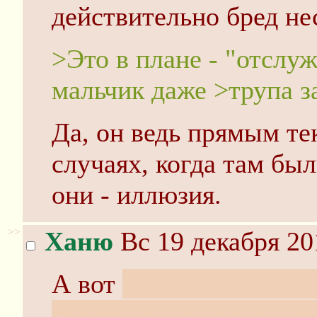
действительно бред нес
>Это в плане - "отсл
мальчик даже >трупа з
Да, он ведь прямым те
случаях, когда там бы
они - иллюзия.
>>
Ханю
Вс 19 декабря 20
А вот
"обещанный жнец
рассказом, независимо