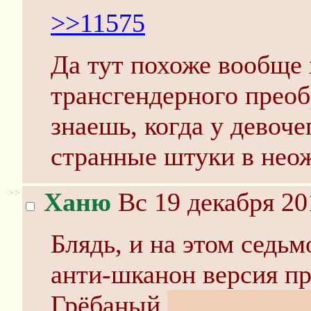
>>11575
Да тут похоже вообще 
трансгендерного преоб
знаешь, когда у девоче
странные штуки в нео
>>
Ханю
Вс 19 декабря 20
Блядь, и на этом седь
анти-шканон версия пр
Грёбаный
Виллард и ег