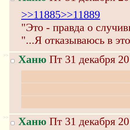
>>11885
>>11889
"Это - правда о случи
"...Я отказываюсь в эт
>>
Ханю
Пт 31 декабря 20
Если на выборе "Это т
трюк, появляются козл
сходит с ума и кончает
>>
Ханю
Пт 31 декабря 20