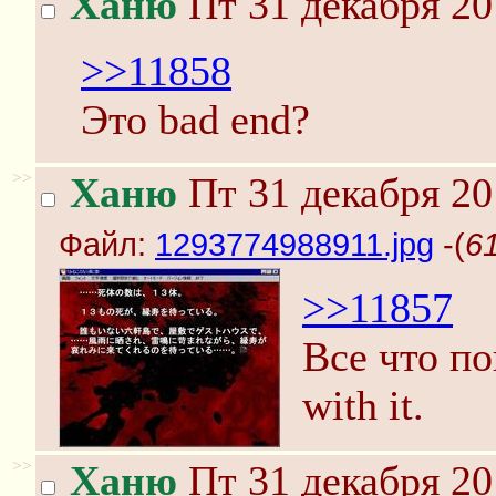
Ханю
Пт 31 декабря 20
>>11858
Это bad end?
>>
Ханю
Пт 31 декабря 20
Файл:
1293774988911.jpg
-(
6
>>11857
Все что по
with it.
>>
Ханю
Пт 31 декабря 20