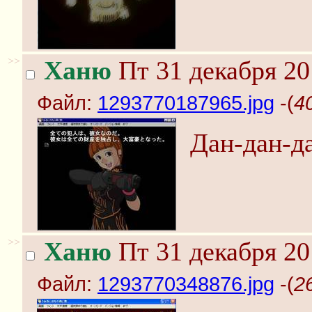
>>
Ханю
Пт 31 декабря 20
Файл:
1293770187965.jpg
-(
4
Дан-дан-да
>>
Ханю
Пт 31 декабря 20
Файл:
1293770348876.jpg
-(
2