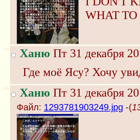
I DON'T 
WHAT TO
>>
Ханю
Пт 31 декабря 20
Где моё Ясу? Хочу уви
>>
Ханю
Пт 31 декабря 20
Файл:
1293781903249.jpg
-(
1