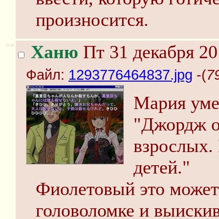
произносится.
>>
Ханю
Пт 31 декабря 20
Файл:
1293776464837.jpg
-(
7
Мария уме
"Джордж о
взрослых.
детей."
Фиолетовый это может и
головоломке и выискив