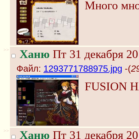
Много мно
>>
Ханю
Пт 31 декабря 20
Файл:
1293771788975.jpg
-(
2
FUSION H
>>
Ханю
Пт 31 декабря 20