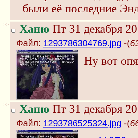
были её последние Эн
>>
Ханю
Пт 31 декабря 20
Файл:
1293786304769.jpg
-(
6
Ну вот опя
>>
Ханю
Пт 31 декабря 20
Файл:
1293786525324.jpg
-(
6