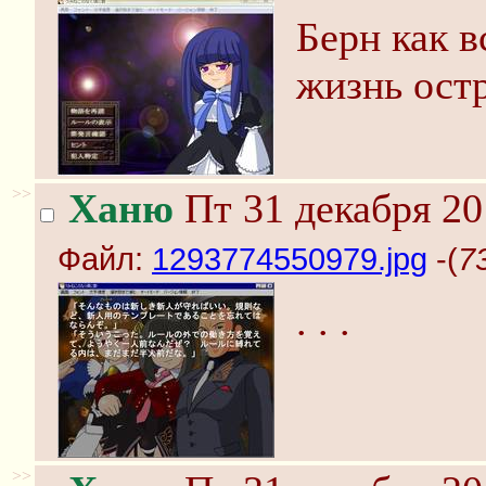
Берн как в
жизнь остр
>>
Ханю
Пт 31 декабря 20
Файл:
1293774550979.jpg
-(
7
. . .
>>