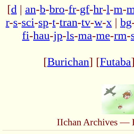
[
d
|
an
-
b
-
bro
-
fr
-
gf
-
hr
-
l
-
m
-
m
r
-
s
-
sci
-
sp
-
t
-
tran
-
tv
-
w
-
x
|
bg
fi
-
hau
-
jp
-
ls
-
ma
-
me
-
rm
-
[
Burichan
] [
Futaba
IIchan Archives — 