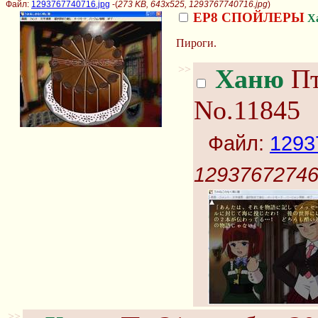
Файл:
1293767740716.jpg
-(
273 KB, 643x525, 1293767740716.jpg
)
EP8 СПОЙЛЕРЫ
Х
Пироги.
>>
Ханю
Пт
No.11845
Файл:
1293
12937672746
>>