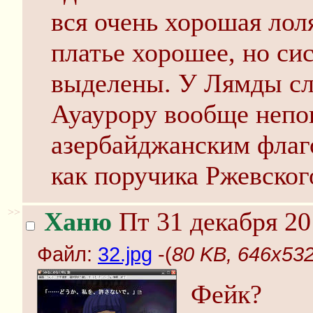
вся очень хорошая лоля
платье хорошее, но сис
выделены. У Лямды с
Ауаурору вообще непо
азербайджанским флаг
как поручика Ржевского
>>
Ханю
Пт 31 декабря 20
Файл:
32.jpg
-(
80 KB, 646x532
Фейк?