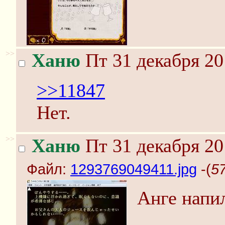
>>
Ханю
Пт 31 декабря 20
>>11847
Нет.
>>
Ханю
Пт 31 декабря 20
Файл:
1293769049411.jpg
-(
5
Анге напил