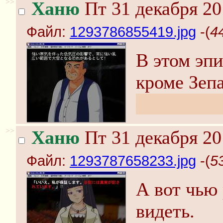
>>
Ханю
Пт 31 декабря 20
Файл:
1293786855419.jpg
-(
4
В этом эпи
кроме Зеп
сына Кума
>>
Ханю
Пт 31 декабря 20
Файл:
1293787658233.jpg
-(
5
А вот чью 
видеть.