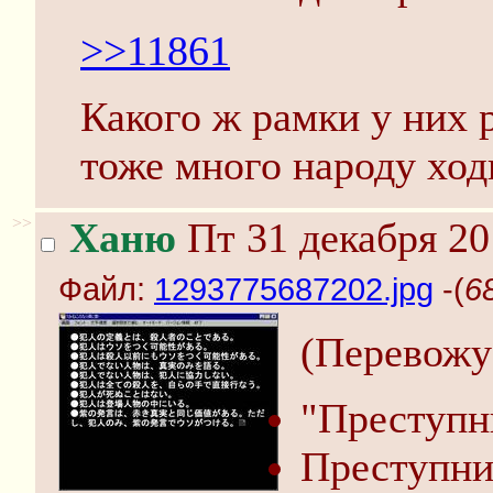
>>11861
Какого ж рамки у них
тоже много народу ходи
>>
Ханю
Пт 31 декабря 20
Файл:
1293775687202.jpg
-(
6
(Перевожу 
"Преступни
Преступни