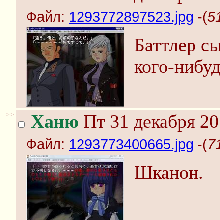
Файл:
1293772897523.jpg
-(
5
Баттлер сы
кого-нибуд
>>
Ханю
Пт 31 декабря 20
Файл:
1293773400665.jpg
-(
7
Шканон.