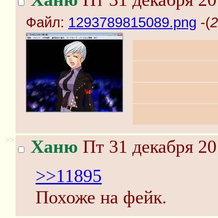
Файл:
1293789815089.png
-(
2
Сначала по
прыгает с 
называя её
а потом эт
>>
Ханю
Пт 31 декабря 20
>>11895
Похоже на фейк.