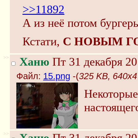
>>11892
А из неё потом бургер
Кстати,
С НОВЫМ Г
>>
Ханю
Пт 31 декабря 20
Файл:
15.png
-(
325 KB, 640x4
Некоторые
настоящего
>>
Ханю
Пт 31 декабря 20