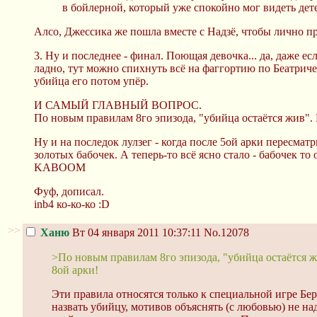
в бойлерной, который уже спокойно мог видеть дет
Алсо, Джессика же пошла вместе с Надзё, чтобы лично п
3. Ну и последнее - финал. Поющая девочка... да, даже ес
ладно, тут можно спихнуть всё на фаггортию по Беатриче
убийца его потом упёр.
И САМЫЙ ГЛАВНЫЙ ВОПРОС.
По новым правилам 8го эпизода, "убийца остаётся жив". 
Ну и на последок лулзег - когда после 5ой арки пересмат
золотых бабочек. А теперь-то всё ясно стало - бабочек то
KABOOM
Фуф, дописал.
inb4 ко-ко-ко :D
>>
Ханю
Вт 04 января 2011 10:37:11
No.12078
>По новым правилам 8го эпизода, "убийца остаётся ж
8ой арки!
Эти правила относятся только к специальной игре Бер
назвать убийцу, мотивов объяснять (с любовью) не над