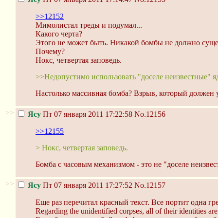
>>12152
Мимолистал треды и подумал...
Какого черта?
Этого не может быть. Никакой бомбы не должно суще
Почему?
Нокс, четвертая заповедь.
>>Недопустимо использовать "доселе неизвестные" яд
Настолько массивная бомба? Взрыв, который должен у
>>
Ясу
Пт 07 января 2011 17:22:58
No.12156
>>12155
> Нокс, четвертая заповедь.
Бомба с часовым механизмом - это не "доселе неизв
>>
Ясу
Пт 07 января 2011 17:27:52
No.12157
Еще раз перечитал красный текст. Все портит одна гре
Regarding the unidentified corpses, all of their identities a