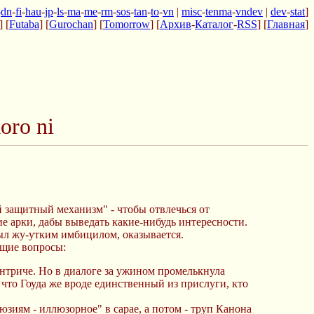
-
dn
-
fi
-
hau
-
jp
-
ls
-
ma
-
me
-
rm
-
sos
-
tan
-
to
-
vn
|
misc
-
tenma
-
vndev
|
dev
-
stat
]
] [
Futaba
] [
Gurochan
] [
Tomorrow
] [
Архив
-
Каталог
-
RSS
] [
Главная
]
oro ni
й защитный механизм" - чтобы отвлечься от
ие арки, дабы выведать какие-нибудь интересности.
был жу-утким имбицилом, оказывается.
ющие вопросы:
онтриче. Но в диалоге за ужином промелькнула
 что Гоуда же вроде единственный из прислуги, кто
ллюзиям - иллюзорное" в сарае, а потом - труп Канона