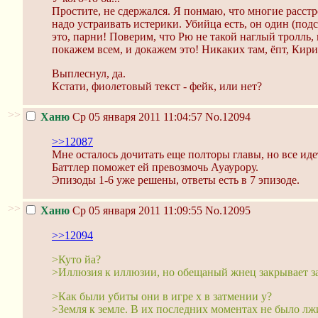
Простите, не сдержался. Я понмаю, что многие расстро
надо устраивать истерики. Убийца есть, он один (п
это, парни! Поверим, что Рю не такой наглый тролль
покажем всем, и докажем это! Никаких там, ёпт, Кир
Выплеснул, да.
Кстати, фиолетовый текст - фейк, или нет?
>>
Ханю
Ср 05 января 2011 11:04:57
No.12094
>>12087
Мне осталось дочитать еще полторы главы, но все иде
Баттлер поможет ей превозмочь Ауаурору.
Эпизоды 1-6 уже решены, ответы есть в 7 эпизоде.
>>
Ханю
Ср 05 января 2011 11:09:55
No.12095
>>12094
>Куто йа?
>Иллюзия к иллюзии, но обещаный жнец закрывает зан
>Как были убиты они в игре x в затмении y?
>Земля к земле. В их последних моментах не было лж