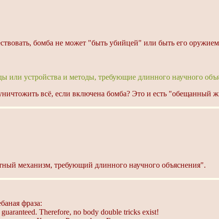
ствовать, бомба не может "быть убийцей" или быть его оружием
ы или устройства и методы, требующие длинного научного объяс
ничтожить всё, если включена бомба? Это и есть "обещанный жн
естный механизм, требующий длинного научного объяснения".
баная фраза:
re guaranteed. Therefore, no body double tricks exist!