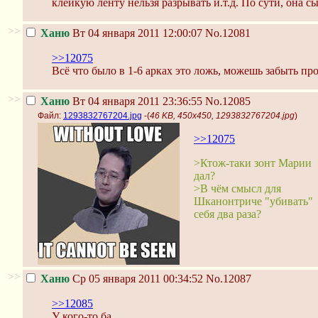
клейкую ленту нельзя разрывать и.т.д. По сути, она с
>>
Ханю
Вт 04 января 2011 12:00:07
No.12081
>>12075
Всё что было в 1-6 арках это ложь, можешь забыть про
>>
Ханю
Вт 04 января 2011 23:36:55
No.12085
Файл:
1293832767204.jpg
-(
46 KB, 450x450, 1293832767204.jpg
)
>>12075
>Ктож-таки зонт Марии
дал?
>В чём смысл для
Шканонтриче "убивать"
себя два раза?
>>
Ханю
Ср 05 января 2011 00:34:52
No.12087
>>12085
У кого-то ба...