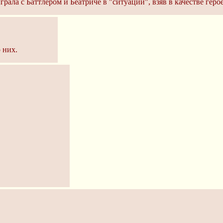
ыграла с Баттлером и Беатриче в "ситуации", взяв в качестве гер
 них.