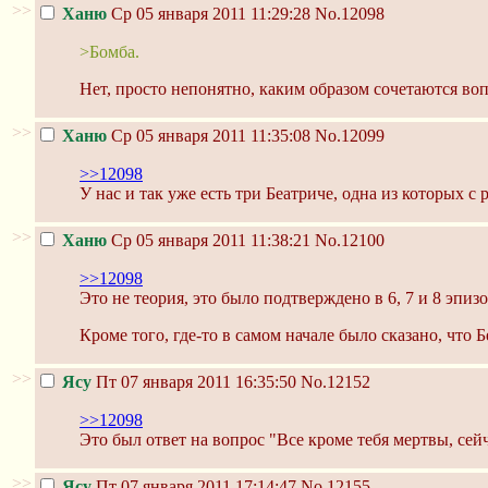
>>
Ханю
Ср 05 января 2011 11:29:28
No.12098
>Бомба.
Нет, просто непонятно, каким образом сочетаются воп
>>
Ханю
Ср 05 января 2011 11:35:08
No.12099
>>12098
У нас и так уже есть три Беатриче, одна из которых с
>>
Ханю
Ср 05 января 2011 11:38:21
No.12100
>>12098
Это не теория, это было подтверждено в 6, 7 и 8 эпиз
Кроме того, где-то в самом начале было сказано, что
>>
Ясу
Пт 07 января 2011 16:35:50
No.12152
>>12098
Это был ответ на вопрос "Все кроме тебя мертвы, сейч
>>
Ясу
Пт 07 января 2011 17:14:47
No.12155