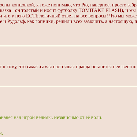
ены концовкой, я тоже понимаю, что Рю, наверное, просто заброс
одсказка - он толстый и носит футболку TOMITAKE FLASH), и мы
, и что у него ЕСТЬ логичный ответ на все вопросы! Что мы мо
ие и Рудольф, как гопники, решили всех замочить, а настоящую,
т к тому, что самая-самая настоящая правда останется неизвестн
авес над игрой ведьмы, независимо от её воли.
и.