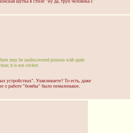
онская шутка в стиле "ну да, труп человека с
 There may be undiscovered poisons with quite
on; it is not cricket.
ых устройствах". Улавливаете? То есть, даже
е о работе "бомбы" было немаленькое.