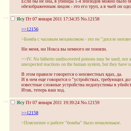
Если бы не она, в убийцы 1-4 эпизодов можно было бы
обезображенным лицом - это его труп, а в чьей он оде
>>
Ясу
Пт 07 января 2011 17:34:35
No.12158
>>12156
>Бомба с часовым механизмом - это не "доселе неиз
Ни меня, ни Нокса вы немного не поняли.
>>IV. No hitherto undiscovered poisons may be used, nor an
unexpected reactions on the human system, but they have not b
В этом правиле говорится о неизвестных ядах, да.
И в нем еще говорится о "устройствах, требующих дол
известные сложные устройства недопустимы в убийств
Итак, теперь ваш ход.
>>
Ясу
Пт 07 января 2011 19:39:24
No.12159
>>12158
>Пояснение о работе "бомбы" было немаленькое.