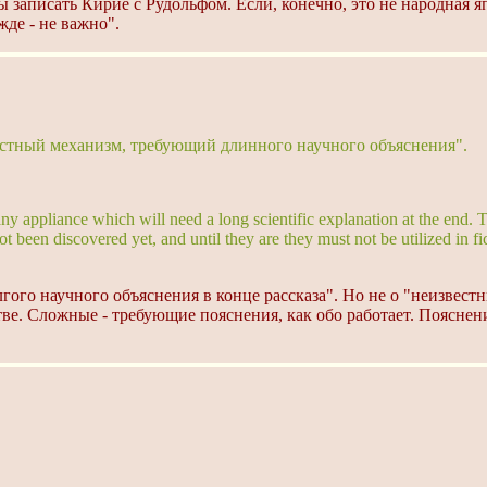
 записать Кирие с Рудольфом. Если, конечно, это не народная яп
жде - не важно".
вестный механизм, требующий длинного научного объяснения".
y appliance which will need a long scientific explanation at the end.
een discovered yet, and until they are they must not be utilized in ficti
гого научного объяснения в конце рассказа". Но не о "неизвестн
е. Сложные - требующие пояснения, как обо работает. Пояснени