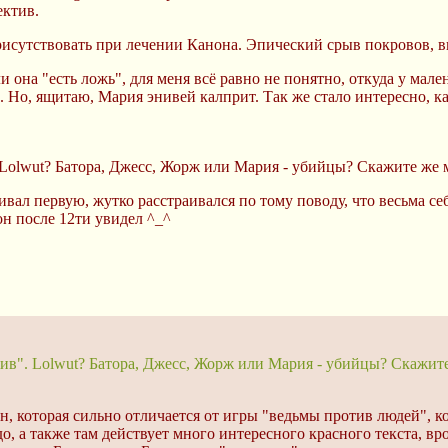
ектив.
рисутствовать при лечении Канона. Эпический срыв покровов, вы
ли она "есть ложь", для меня всё равно не понятно, откуда у мал
. Но, ящитаю, Мария энивей калприт. Так же стало интересно, к
Lolwut? Батора, Джесс, Жорж или Мария - убийцы? Скажите же мн
ривал первую, жутко расстраивался по тому поводу, что весьма с
 он после 12ти увидел ^_^
ив". Lolwut? Батора, Джесс, Жорж или Мария - убийцы? Скажите 
н, которая сильно отличается от игры "ведьмы против людей", ко
о, а также там действует много интересного красного текста, вр