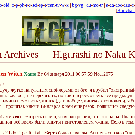
o
-
old_o
-
p
-
ph
-
r
-
s
-
sci
-
sp
-
t
-
tran
-
tv
-
w
-
x
|
bg
-
vg
|
au
-
mo
-
tr
|
a
-
aa
-
abe
-
azu
-
c
[
Burichan
n Archives — Higurashi no Naku K
den Witch
Ханю
Вт 04 января 2011 06:57:59
No.12075
me!
удучу жутко напуганым спойлерами от 8го, я врубил "экстренны
ешил...каюсь, не перечитать, но-таки пересмотреть все предыдущ
ко начинал смотреть уминек (да и вобще уминекофагствовать), я 
у + прочитав ключи Вилларда к ней ещё разок, появились следу
Усаживаясь смотреть серию, я твёрдо решил, что это наша Шкан
 Шаннон всё время были заняты приготовленем ужина. Дело в том,
? I don't get it at all. Жертв было навалом. Ан нет - сначало "и