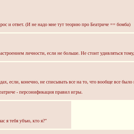
рос и ответ. (И не надо мне тут теорию про Беатриче == бомба)
 растроением личности, если не больше. Не стоит удивляться тому
одах, если, конечно, не списывать все на то, что вообще все был
 Беатриче - персонификация правил игры.
ас я тебя убъю, кто я?"