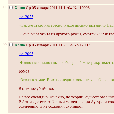
>>
Ханю
Ср 05 января 2011 11:11:04
No.12096
>>12075
>Так же стало интересно, какое письмо заставило Нац
Э, она была убита из другого ружья, смотри ???? четв
>>
Ханю
Ср 05 января 2011 11:25:34
No.12097
>>12095
>Иллюзия к иллюзии, но обещаный жнец закрывает зан
Бомба.
>Земля к земле. В их последних моментах не было лж
Взаимное убийство.
Не все очевидно, конечно, но теории, существовавшие 
В 8 эпизоде есть забавный момент, когда Ауаурора го
сожалению, я не сохранил скриншот.