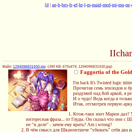
[
d
|
an
-
b
-
bro
-
fr
-
gf
-
hr
-
l
-
m
-
maid
-
med
-
mi
-
mu
-
ne
-
IIcha
Файл:
1294096831930.jpg
-(
390 KB, 670x474, 1294096831930.jpg
)
Faggortia of the Gol
I'm back It's Twisted logic tiiii
Прочитав семь эпизодов и б
раздумий над 8ой аркой, я р
И о чудо! Ведь когда я толь
Итак, отсмотрев первую арк
Ктож-таки зонт Марии дал? 
интересная фраза... от Гоуды. Он сказал что они с
не "в доле" - зачем ему врать? Am i wrong?
В чём смысл для Шканонтриче "убивать" себя два раза