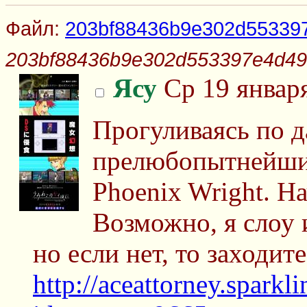
Файл:
203bf88436b9e302d553397
203bf88436b9e302d553397e4d49
Ясу
Ср 19 января
Прогуливаясь по 
прелюбопытнейши
Phoenix Wright. На
Возможно, я слоу и
но если нет, то заходит
http://aceattorney.sparkl