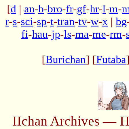
[
d
|
an
-
b
-
bro
-
fr
-
gf
-
hr
-
l
-
m
-
m
r
-
s
-
sci
-
sp
-
t
-
tran
-
tv
-
w
-
x
|
bg
fi
-
hau
-
jp
-
ls
-
ma
-
me
-
rm
-
[
Burichan
] [
Futaba
IIchan Archives — H