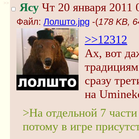
>>
Ясу
Чт 20 января 2011 
Файл:
Лолшто.jpg
-(
178 KB, 
>>12312
Ах, вот да
традициям
сразу трет
на Uminek
>На отдельной 7 части 
потому в игре присутс