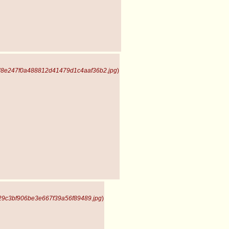
 d8e247f0a488812d41479d1c4aaf36b2.jpg
)
529c3bf906be3e667f39a56f89489.jpg
)