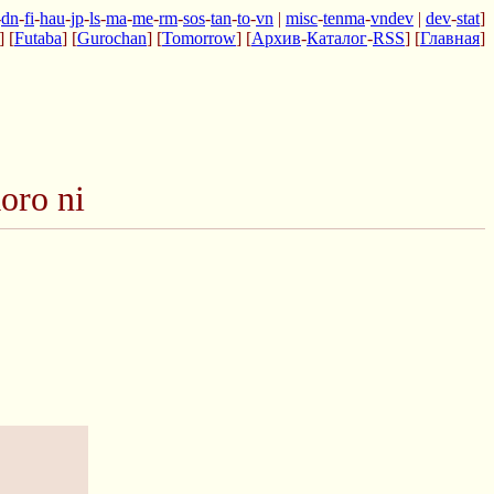
-
dn
-
fi
-
hau
-
jp
-
ls
-
ma
-
me
-
rm
-
sos
-
tan
-
to
-
vn
|
misc
-
tenma
-
vndev
|
dev
-
stat
]
] [
Futaba
] [
Gurochan
] [
Tomorrow
] [
Архив
-
Каталог
-
RSS
] [
Главная
]
oro ni