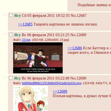
Подобные значки н
>>
Ясу
Сб 05 февраля 2011 19:52:35
No.12687
>>12685
Тащемта картинка не лишена логики.
>>
Ясу
Вс 06 февраля 2011 03:21:25
No.12689
Файл:
23.jpg
-(
563 KB, 1280x800, 23.jpg
)
>>12686
Если Баттлер и А
скорее всего, и Оконоги в
>>
Ясу
Вс 06 февраля 2011 03:22:49
No.12690
Файл:
6d868a8ff08e12519b8e0542adb3a31b.png
-(
319 KB, 540x771,
>>12689
Плохая картинка, я думал лучше б