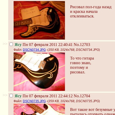
Рисовал пол-года назад
и краска начала
отклеиваться.
>>
Ясу
Пн 07 февраля 2011 22:40:41
No.12703
Файл:
DSCN0734.JPG
-(
350 KB, 1024x768, DSCN0734.JPG
)
То что гитара
говно знаю,
поэтому и
рисовал.
>>
Ясу
Пн 07 февраля 2011 22:44:12
No.12704
Файл:
DSCN0735.JPG
-(
359 KB, 1024x768, DSCN0735.JPG
)
Вот такие вот безумные 
пытались оторвать одна