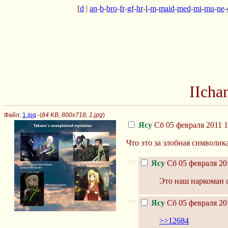
[
d
|
an
-
b
-
bro
-
fr
-
gf
-
hr
-
l
-
m
-
maid
-
med
-
mi
-
mu
-
ne
-
IIcha
Файл:
1.jpg
-(
84 KB, 800x718, 1.jpg
)
Ясу
Сб 05 февраля 2011 1
Что это за злобная символик
>>
Ясу
Сб 05 февраля 20
Это наш наркоман с
>>
Ясу
Сб 05 февраля 20
>>12684