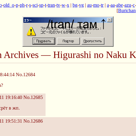
o
-
old_o
-
p
-
ph
-
r
-
s
-
sci
-
sp
-
t
-
tran
-
tv
-
w
-
x
|
bg
-
vg
|
au
-
mo
-
tr
|
a
-
aa
-
abe
-
azu
-
c
[
Burichan
n Archives — Higurashi no Naku K
8:44:14
No.12684
а?
11 19:16:40
No.12685
рёт в жп.
11 19:51:31
No.12686