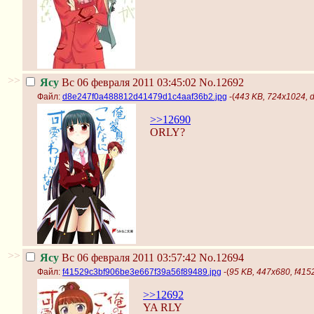
>>
Ясу
Вс 06 февраля 2011 03:45:02
No.12692
Файл:
d8e247f0a488812d41479d1c4aaf36b2.jpg
-(
443 KB, 724x1024,
>>12690
ORLY?
>>
Ясу
Вс 06 февраля 2011 03:57:42
No.12694
Файл:
f41529c3bf906be3e667f39a56f89489.jpg
-(
95 KB, 447x680, f41
>>12692
YA RLY