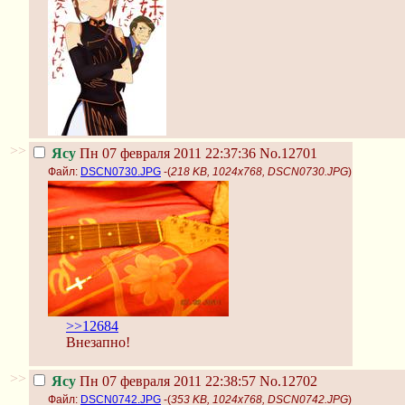
>>
Ясу
Пн 07 февраля 2011 22:37:36
No.12701
Файл:
DSCN0730.JPG
-(
218 KB, 1024x768, DSCN0730.JPG
)
>>12684
Внезапно!
>>
Ясу
Пн 07 февраля 2011 22:38:57
No.12702
Файл:
DSCN0742.JPG
-(
353 KB, 1024x768, DSCN0742.JPG
)