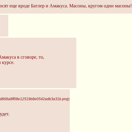
осят еще вроде Батлер и Амакуса. Масоны, кругом одни масоны!
макуса в сговоре, то,
 курсе.
 6d868a8ff08e12519b8e0542adb3a31b.png
)
удет.