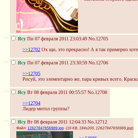
>>
Ясу
Пн 07 февраля 2011 23:03:49
No.12705
>>12702
Ох щи, это прекрасно! А я так примерно хоте
>>
Ясу
Пн 07 февраля 2011 23:30:59
No.12706
>>12705
Рисуй, это элементарно же, пара кривых всего. Краск
>>
Ясу
Вт 08 февраля 2011 00:55:57
No.12708
>>12704
Лидер митол группы?
>>
Ясу
Вт 08 февраля 2011 12:04:33
No.12712
Файл:
12627847656989.jpg
-(
16 KB, 184x200, 12627847656989.jpg
)