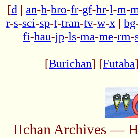
[
d
|
an
-
b
-
bro
-
fr
-
gf
-
hr
-
l
-
m
-
m
r
-
s
-
sci
-
sp
-
t
-
tran
-
tv
-
w
-
x
|
bg
fi
-
hau
-
jp
-
ls
-
ma
-
me
-
rm
-
[
Burichan
] [
Futaba
IIchan Archives — H