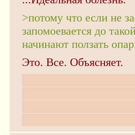
>потому что если не за
запомоевается до такой
начинают ползать опа
Это. Все. Объясняет.
А в действительности 
потому что им лень бы
полным составом без 
поперлись в противоп