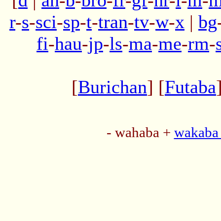
[
d
|
an
-
b
-
bro
-
fr
-
gf
-
hr
-
l
-
m
-
m
r
-
s
-
sci
-
sp
-
t
-
tran
-
tv
-
w
-
x
|
bg
fi
-
hau
-
jp
-
ls
-
ma
-
me
-
rm
-
[
Burichan
] [
Futaba
- wahaba +
wakaba 