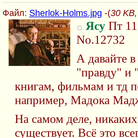
Файл:
Sherlok-Holms.jpg
-(
30 KB,
Ясу
Пт 11
No.12732
А давайте в
"правду" и
книгам, фильмам и тд п
например, Мадока Мад
На самом деле, никаки
существует. Всё это вс