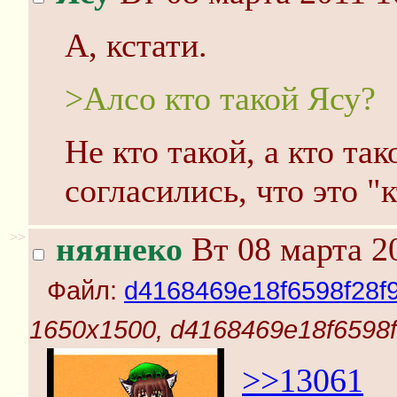
А, кстати.
>Алсо кто такой Ясу?
Не кто такой, а кто так
согласились, что это "к
>>
няянеко
Вт 08 марта 2
Файл:
d4168469e18f6598f28f
1650x1500, d4168469e18f6598
>>13061