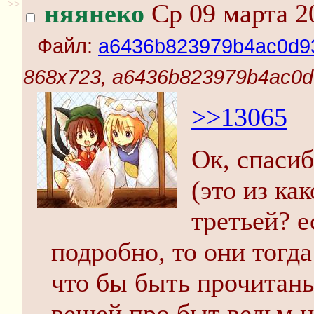
>>
няянеко
Ср 09 марта 2
Файл:
a6436b823979b4ac0d93
868x723, a6436b823979b4ac0d
>>13065
Ок, спасиб
(это из ка
третьей? е
подробно, то они тогда
что бы быть прочитаны
вещей про быт ведьм н