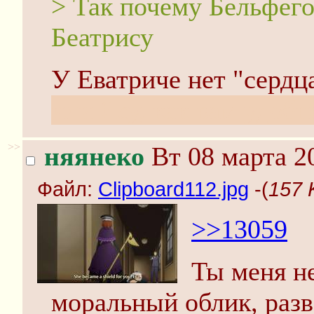
> Так почему Бельфего
Беатрису
У Еватриче нет "сердца
или Ясу, как вам удобн
>>
няянеко
Вт 08 марта 2
Файл:
Clipboard112.jpg
-(
157 
>>13059
Ты меня не
моральный облик, разв