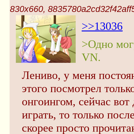
830x660, 8835780a2cd32f42aff
>>13036
>Одно могу
VN.
Лениво, у меня посто
этого посмотрел тольк
онгоингом, сейчас вот
играть, то только после
скорее просто прочита