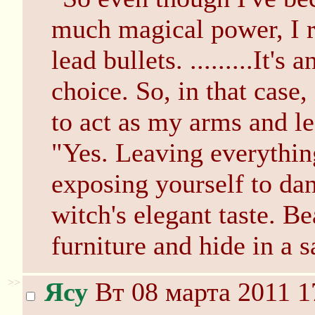
much magical power, I re
lead bullets. .........It's
choice. So, in that case,
to act as my arms and l
"Yes. Leaving everythin
exposing yourself to dang
witch's elegant taste. Be
furniture and hide in a s
>>
Ясу
Вт 08 марта 2011 1