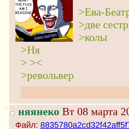
>Ева-Беат
>две сест
>колы
>Ня
> ><
>револьвер
Одно могу тебе сказать
>>
няянеко
Вт 08 марта 2
Файл:
8835780a2cd32f42aff5f