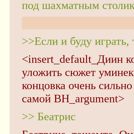
под шахматным столи
Как бы он смог, в вос
>>Если и буду играть, 
<insert_default_Диин 
уложить сюжет уминек 
концовка очень сильно 
самой ВН_argument>
>> Беатрис