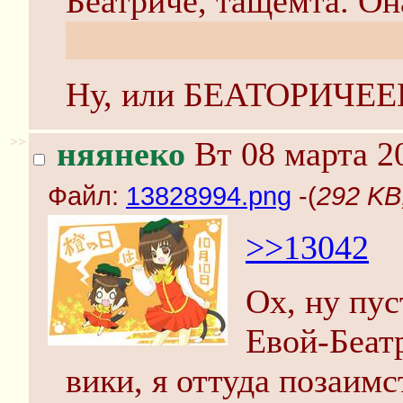
Беатриче, тащемта. О
ну и Беатриче II напол
Ну, или БЕАТОРИЧЕ
>>
няянеко
Вт 08 марта 2
Файл:
13828994.png
-(
292 KB
>>13042
Ох, ну пус
Евой-Беатр
вики, я оттуда позаимс