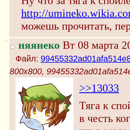
Ну что за тяга к спойл
http://umineko.wikia.c
можешь прочитать, пер
>>
няянеко
Вт 08 марта 2
Файл:
99455332ad01afa514e8
800x800, 99455332ad01afa514
>>13033
Тяга к сп
в честь ко