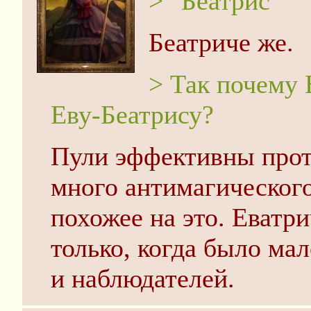
> "Беатрис"
Беатриче же.
> Так почему 
Еву-Беатрису?
Пули эффективны проти
много антимагического
похожее на это. Еватр
только, когда было мал
и наблюдателей.