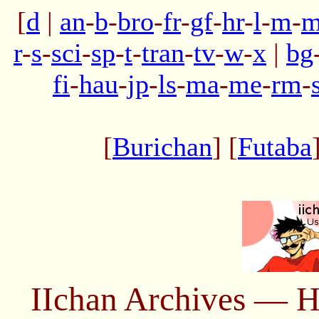
[
d
|
an
-
b
-
bro
-
fr
-
gf
-
hr
-
l
-
m
-
m
r
-
s
-
sci
-
sp
-
t
-
tran
-
tv
-
w
-
x
|
bg
fi
-
hau
-
jp
-
ls
-
ma
-
me
-
rm
-
[
Burichan
] [
Futaba
IIchan Archives — H