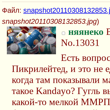
Файл:
snapshot20110308132853.
snapshot20110308132853.jpg
)
няянеко
В
No.13031
Есть вопро
Пикрилейтед, и это не 
когда там показывали м
такое Kandayo? Гугль в
какой-то мелкой ММРПГ