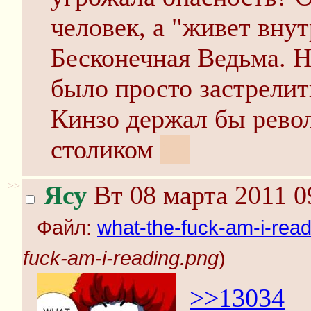
человек, а "живет внут
Бесконечная Ведьма. 
было просто застрелит
Кинзо держал бы рево
столиком
><
>>
Ясу
Вт 08 марта 2011 0
Файл:
what-the-fuck-am-i-rea
fuck-am-i-reading.png
)
>>13034