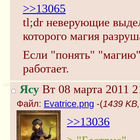
>>13065
tl;dr неверующие выд
которого магия разруш
Если "понять" "магию",
работает.
>>
Ясу
Вт 08 марта 2011 2
Файл:
Evatrice.png
-(
1439 KB,
>>13036