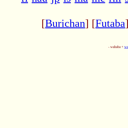
[
Burichan
] [
Futaba
- wahaba +
wa