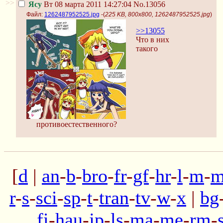
>>
Ясу
Вт 08 марта 2011 14:27:04
No.13056
Файл:
1262487952525.jpg
-(
225 KB, 800x800, 1262487952525.jpg
)
>>13055
Что в них
такого
противоестественного?
[
d
|
an
-
b
-
bro
-
fr
-
gf
-
hr
-
l
-
m
-
m
r
-
s
-
sci
-
sp
-
t
-
tran
-
tv
-
w
-
x
|
bg
fi
-
hau
-
jp
-
ls
-
ma
-
me
-
rm
-