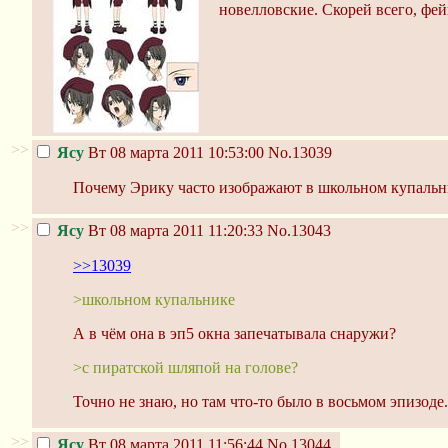
новелловские. Скорей всего, фей
>>
Ясу
Вт 08 марта 2011 10:53:00
No.13039
Почему Эрику часто изображают в школьном купальни
>>
Ясу
Вт 08 марта 2011 11:20:33
No.13043
>>13039
>школьном купальнике
А в чём она в эп5 окна запечатывала снаружи?
>с пиратской шляпой на голове?
Точно не знаю, но там что-то было в восьмом эпизоде.
>>
Ясу
Вт 08 марта 2011 11:56:44
No.13044