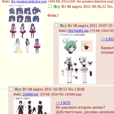
Файл:
the greatest detective.png
-(
594 KB, 831x1200, the greatest detective.png
)
Ясу
Вт 08 марта 2011 09:36:22
No.
Фейк?
>>
Ясу
Вт 08 марта 2011 10:07:35
Файл:
0917pict01.jpg
-(
73 KB, 550x750,
>>1303
Кривотв
похоже.
>>
Ясу
Вт 08 марта 2011 10:38:53
No.13038
Файл:
242680.jpg
-(
55 KB, 550x750, 242680.jpg
)
>>13035
Не рановато вторую аниму?
Действительно, рисовка анимуш