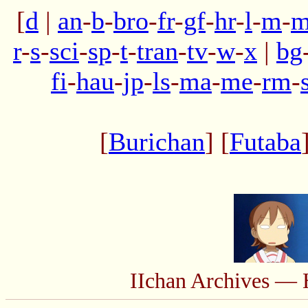
[
d
|
an
-
b
-
bro
-
fr
-
gf
-
hr
-
l
-
m
-
m
r
-
s
-
sci
-
sp
-
t
-
tran
-
tv
-
w
-
x
|
bg
fi
-
hau
-
jp
-
ls
-
ma
-
me
-
rm
-
[
Burichan
] [
Futaba
IIchan Archives — 