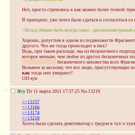
Нет, просто стремлюсь к как можно более точной терм
В принципе, уже хотел было сдаться и согласиться со
>Исход обязан быть всегда один - двухкилометровый 
Хорошо, допустим в одном из подмножеств Фрагменто
другого. Что же тогда происходит в них?
Ведь, при таком раскладе, мы из бесконечного подпо
которое меньше, чем любое из других бесконечных по
бесконечностей)
бесконечного множества всех Фрагмент
Возьмем за аксиому, что все люди, присутствующие на
как
тогда они умирают?
ОП-кун
>>
Ясу
Пт 11 марта 2011 17:37:25
No.13219
>>13157
>>13166
>>13174
>>13218
Хотел было сделать демотиватор с тредом в /sci/ о туа