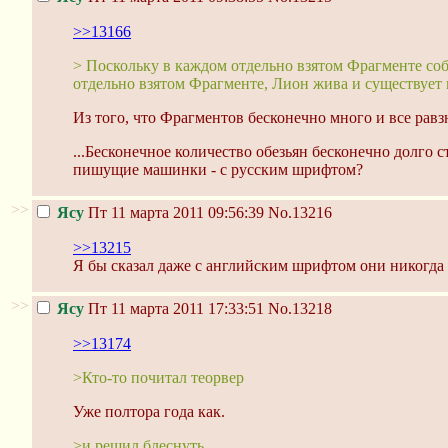
>>13166
> Поскольку в каждом отдельно взятом Фрагменте соб
отдельно взятом Фрагменте, Лион жива и существует 
Из того, что Фрагментов бесконечно много и все равзн
...Бесконечное количество обезьян бесконечно долго
пишущие машинки - с русским шрифтом?
>>
Ясу
Пт 11 марта 2011 09:56:39
No.13216
>>13215
Я бы сказал даже с английским шрифтом они никогда 
>>
Ясу
Пт 11 марта 2011 17:33:51
No.13218
>>13174
>Кто-то почитал теорвер
Уже полтора года как.
>и решил блеснуть.