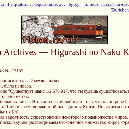
o
-
old_o
-
p
-
ph
-
r
-
s
-
sci
-
sp
-
t
-
tran
-
tv
-
w
-
x
|
bg
-
vg
|
au
-
mo
-
tr
|
a
-
aa
-
abe
-
azu
-
c
[
Burichan
n Archives — Higurashi no Naku K
48
No.13157
написать здесь 2 месяца назад.
н, была неправа.
оде "Существует шанс 1/2.578.917, что ты будешь существовать, 
то явно не так.
больших чисел. Это явно не точный шанс того, что на острове Р
 Лион в качестве законной наследницы Кинзо. Но закроем на это г
тия [/rt].
вая вероятность существования некоторого подмножества миров
 поскольку мы рассматриваем бесконечное множество миров-Фраг
.