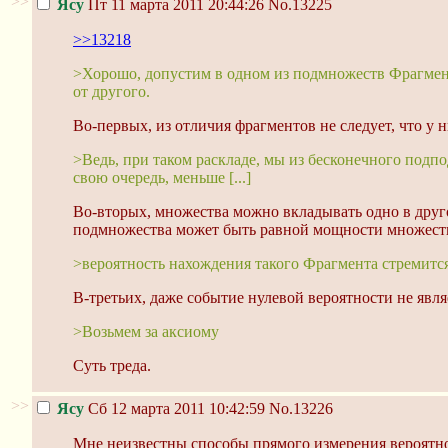
>>
Ясу
Пт 11 марта 2011 20:44:26
No.13225
>>13218
>Хорошо, допустим в одном из подмножеств Фрагмент
от другого.
Во-первых, из отличия фрагментов не следует, что у
>Ведь, при таком раскладе, мы из бесконечного подпо
свою очередь, меньше [...]
Во-вторых, множества можно вкладывать одно в друг
подмножества может быть равной мощности множества
>вероятность нахождения такого Фрагмента стремится 
В-третьих, даже событие нулевой вероятности не явл
>Возьмем за аксиому
Суть треда.
>>
Ясу
Сб 12 марта 2011 10:42:59
No.13226
Мне неизвестны способы прямого измерения вероятно