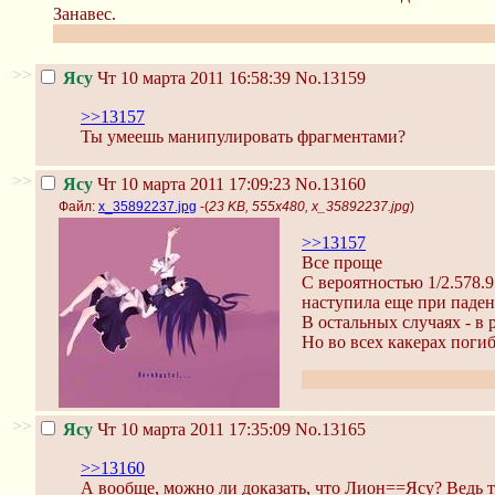
Занавес.
Этот стиль псевдонаучности получился случайно, я не хот
>>
Ясу
Чт 10 марта 2011 16:58:39
No.13159
>>13157
Ты умеешь манипулировать фрагментами?
>>
Ясу
Чт 10 марта 2011 17:09:23
No.13160
Файл:
x_35892237.jpg
-(
23 KB, 555x480, x_35892237.jpg
)
>>13157
Все проще
С вероятностью 1/2.578.9
наступила еще при паден
В остальных случаях - в
Но во всех какерах поги
и еще... я один считаю, ч
>>
Ясу
Чт 10 марта 2011 17:35:09
No.13165
>>13160
А вообще, можно ли доказать, что Лион==Ясу? Ведь т