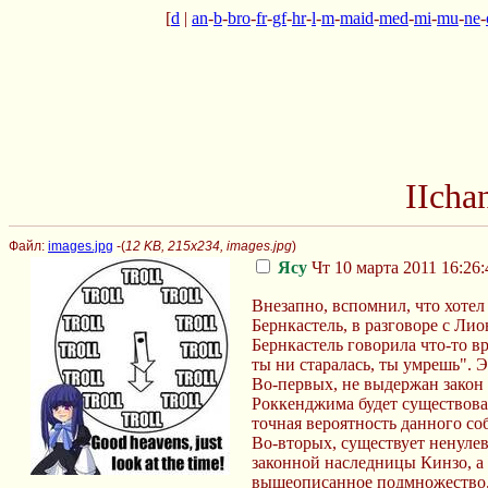
[
d
|
an
-
b
-
bro
-
fr
-
gf
-
hr
-
l
-
m
-
maid
-
med
-
mi
-
mu
-
ne
-
IIcha
Файл:
images.jpg
-(
12 KB, 215x234, images.jpg
)
Ясу
Чт 10 марта 2011 16:26:
Внезапно, вспомнил, что хотел 
Бернкастель, в разговоре с Лио
Бернкастель говорила что-то вр
ты ни старалась, ты умрешь". Э
Во-первых, не выдержан закон 
Роккенджима будет существовать
точная вероятность данного собы
Во-вторых, существует ненуле
законной наследницы Кинзо, а
вышеописанное подмножество