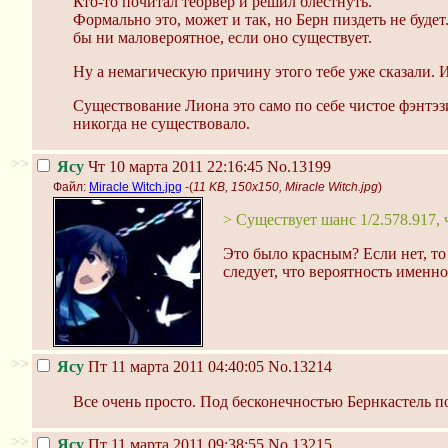
Кто-то почитал теорвер и решил блестнуть.
Формально это, может и так, но Берн пиздеть не буде
бы ни маловероятное, если оно существует.
Ну а немагическую причину этого тебе уже сказали. И
Существование Лиона это само по себе чистое фэнтэз
никогда не существовало.
>>
Ясу
Чт 10 марта 2011 22:16:45
No.13199
Файл:
Miracle Witch.jpg
-(
11 KB, 150x150, Miracle Witch.jpg
)
> Существует шанс 1/2.578.917, 
Это было красным? Если нет, то
следует, что вероятность именн
>>
Ясу
Пт 11 марта 2011 04:40:05
No.13214
Все очень просто. Под бесконечностью Бернкастель по
>>
Ясу
Пт 11 марта 2011 09:38:55
No.13215