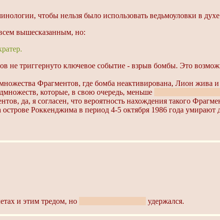
инологии, чтобы нельзя было использовать ведьмоуловки в духе "
 всем вышесказанным, но:
кратер.
в не триггернуто ключевое событие - взрыв бомбы. Это возмож
дмножества Фрагментов, где бомба неактивирована, Лион жива и
дмножеств, которые, в свою очередь, меньше
(не спрашивайте, п
ов, да, я согласен, что вероятность нахождения такого Фрагмен
 острове Роккенджима в период 4-5 октября 1986 года умирают до
летах и этим тредом, но
тот тред уже стерли
удержался.