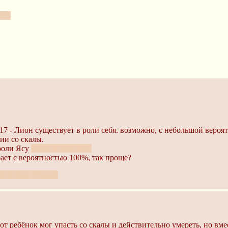
ел.
17 - Лион существует в роли себя. возможно, с небольшой вероя
ии со скалы.
 роли Ясу
и еще много кого
бает с вероятностью 100%, так проще?
то Лион - это он?
от ребёнок мог упасть со скалы и действительно умереть, но вм