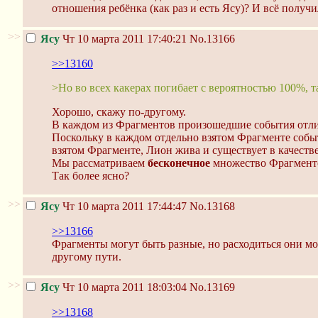
отношения ребёнка (как раз и есть Ясу)? И всё получ
>>
Ясу
Чт 10 марта 2011 17:40:21
No.13166
>>13160
>Но во всех какерах погибает с вероятностью 100%, 
Хорошо, скажу по-другому.
В каждом из Фрагментов произошедшие события отлич
Поскольку в каждом отдельно взятом Фрагменте собы
взятом Фрагменте, Лион жива и существует в качеств
Мы рассматриваем
бесконечное
множество Фрагменто
Так более ясно?
>>
Ясу
Чт 10 марта 2011 17:44:47
No.13168
>>13166
Фрагменты могут быть разные, но расходиться они мо
другому пути.
>>
Ясу
Чт 10 марта 2011 18:03:04
No.13169
>>13168