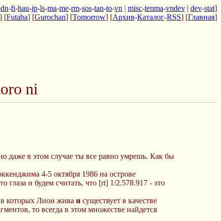
-
dn
-
fi
-
hau
-
jp
-
ls
-
ma
-
me
-
rm
-
sos
-
tan
-
to
-
vn
|
misc
-
tenma
-
vndev
|
dev
-
stat
]
] [
Futaba
] [
Gurochan
] [
Tomorrow
] [
Архив
-
Каталог
-
RSS
] [
Главная
]
oro ni
но даже в этом случае ты все равно умрешь. Как бы
оккенджима 4-5 октября 1986 на острове
лаза и будем считать, что [rt] 1/2.578.917 - это
, в которых Лион жива
и
существует в качестве
ментов, то всегда в этом множестве найдется