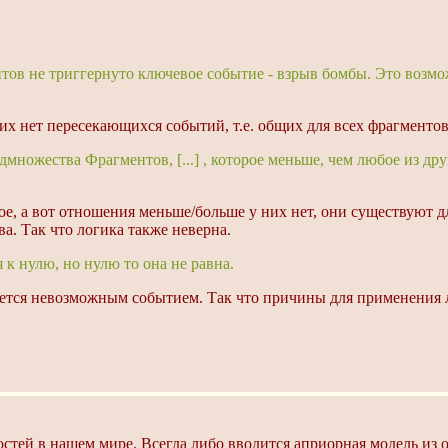
ов не триггернуто ключевое событие - взрыв бомбы. Это возмо
 них нет пересекающихся событий, т.е. общих для всех фрагмент
дмножества Фрагментов, [...] , которое меньше, чем любое из д
ое, а вот отношения меньше/больше у них нет, они существуют 
. Так что логика также неверна.
к нулю, но нулю то она не равна.
яется невозможным событием. Так что причины для применения 
стей в нашем мире. Всегда либо вводится априорная модель из 