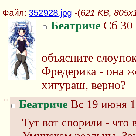
Файл:
352928.jpg
-(
621 KB, 805x
Беатриче
Сб 30 
объясните слоупок
Фредерика - она ж
хигураш, верно?
>>
Беатриче
Вс 19 июня 1
Тут вот спорили - что
Уминекам реальны. Зак