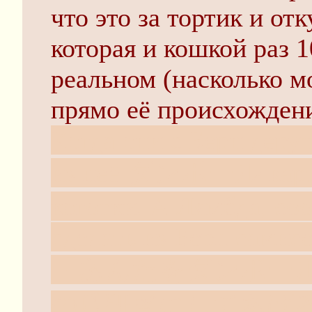
что это за тортик и отк
которая и кошкой раз 1
реальном (насколько м
прямо её происхождени
Когда они с Берн дерут
из неё ダンボール картон
коготки. А Лямбда, со
сделать из Берн самисе
「あんたをダンボー
の爪研ぎにしてあげ