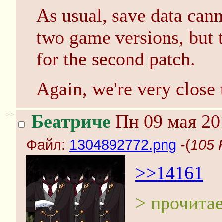
As usual, save data can
two game versions, but t
for the second patch.
Again, we're very close 
>>
Беатриче
Пн 09 мая 20
Файл:
1304892772.png
-(
105 
>>14161
> прочитае