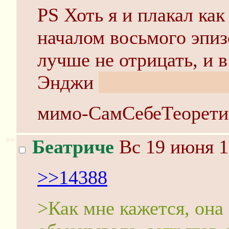
PS Хоть я и плакал ка
началом восьмого эпиз
лучше не отрицать, и 
Энджи
по состоянию н
мимо-СамСебеТеорети
>>
Беатриче
Вс 19 июня 1
>>14388
>Как мне кажется, она