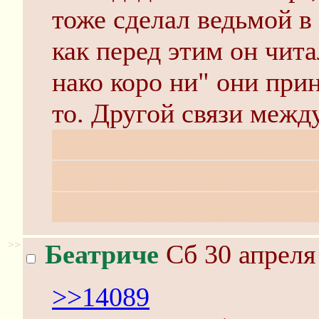
тоже сделал ведьмой в
как перед этим он чит
нако коро ни" они при
то. Другой связи межд
Не задавай глупых вопр
можно быстрее, почита
сейчас опять срач начнё
>>
Беатриче
Сб 30 апреля
>>14089