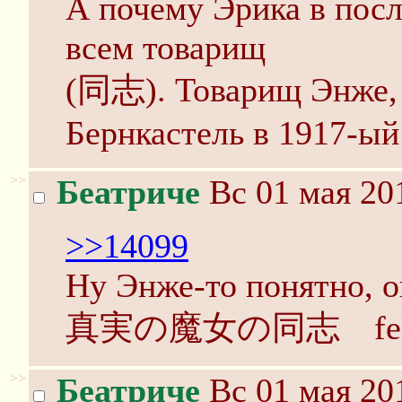
А почему Эрика в посл
всем товарищ
(同志). Товарищ Энже, 
Бернкастель в 1917-ый
>>
Беатриче
Вс 01 мая 20
>>14099
Ну Энже-то понятно, о
真実の魔女の同志 fellow 
>>
Беатриче
Вс 01 мая 20