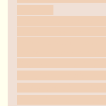
あ！！」
Потом, когда Берн Лям
играется с её рукой, о
вата и сказано, что её
конфеты и немного пр
ちなみに、ラムダデ
白いふわふわがはみ
ろ彼女の体は、甘い
イスで出来ているの