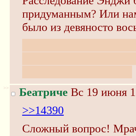
Расследование Энджи 
придуманным? Или нам
было из девяносто вось
чёрт, не люблю мою ма
полусонном состоянии
досматривать Доктора
>>
Беатриче
Вс 19 июня 1
>>14390
Сложный вопрос! Мрач