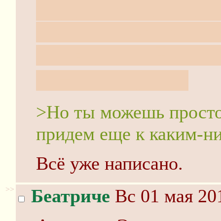
С другой стороны, она 
завтра рано вставать в
私は明日、月曜でガ
が早いワケよ…！
>Но ты можешь просто
придем еще к каким-н
Всё уже написано.
>>
Беатриче
Вс 01 мая 20