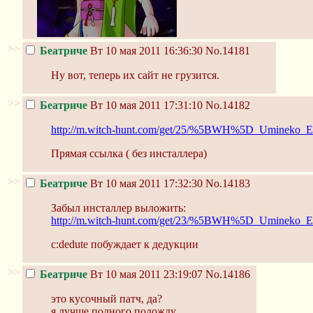
>>
Беатриче
Вт 10 мая 2011 16:36:30
No.14181
Ну вот, теперь их сайт не грузится.
>>
Беатриче
Вт 10 мая 2011 17:31:10
No.14182
http://m.witch-hunt.com/get/25/%5BWH%5D_Umineko_EP
Прямая ссылка ( без инсталлера)
>>
Беатриче
Вт 10 мая 2011 17:32:30
No.14183
Забыл инсталлер выложить:
http://m.witch-hunt.com/get/23/%5BWH%5D_Umineko_EP
c:dedute побуждает к дедукции
>>
Беатриче
Вт 10 мая 2011 23:19:07
No.14186
это кусочный патч, да?
я лучше полного подожду