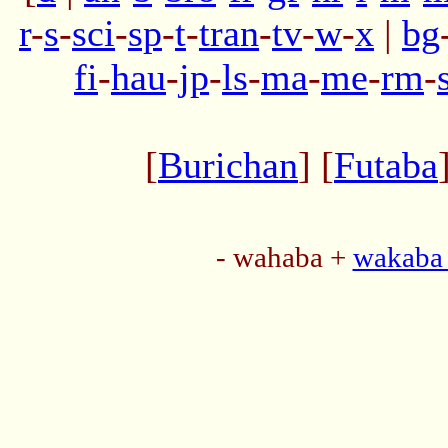
r
-
s
-
sci
-
sp
-
t
-
tran
-
tv
-
w
-
x
|
bg
fi
-
hau
-
jp
-
ls
-
ma
-
me
-
rm
-
[
Burichan
] [
Futaba
- wahaba +
wakaba 