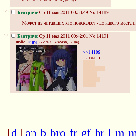
>>
Беатриче
Ср 11 мая 2011 00:33:49
No.14189
Может из читавших кто подскажет - до какого места 
>>
Беатриче
Ср 11 мая 2011 00:42:01
No.14191
Файл:
12.jpg
-(
77 KB, 640x480, 12.jpg
)
>>14189
12 глава.
Когда
Баттлер вс
Эрика,
Энже вс
Беато.
[
d
|
an
-
b
-
bro
-
fr
-
gf
-
hr
-
l
-
m
-
m