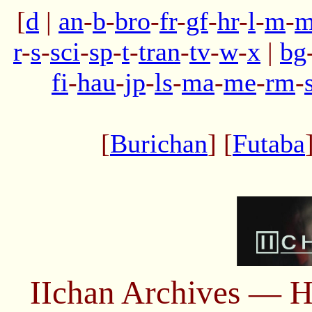
[
d
|
an
-
b
-
bro
-
fr
-
gf
-
hr
-
l
-
m
-
m
r
-
s
-
sci
-
sp
-
t
-
tran
-
tv
-
w
-
x
|
bg
fi
-
hau
-
jp
-
ls
-
ma
-
me
-
rm
-
[
Burichan
] [
Futaba
IIchan Archives — H