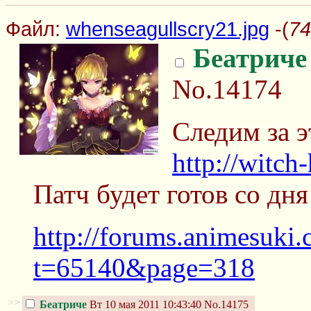
Файл:
whenseagullscry21.jpg
-(
74
Беатриче
No.14174
Следим за э
http://witch
Патч будет готов со дня
http://forums.animesuki
t=65140&page=318
>>
Беатриче
Вт 10 мая 2011 10:43:40
No.14175