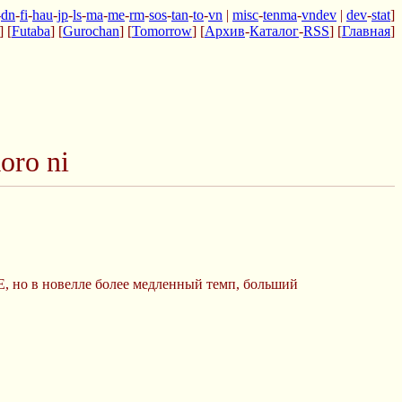
-
dn
-
fi
-
hau
-
jp
-
ls
-
ma
-
me
-
rm
-
sos
-
tan
-
to
-
vn
|
misc
-
tenma
-
vndev
|
dev
-
stat
]
] [
Futaba
] [
Gurochan
] [
Tomorrow
] [
Архив
-
Каталог
-
RSS
] [
Главная
]
oro ni
, но в новелле более медленный темп, больший