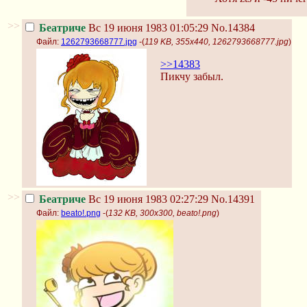
>>
Беатриче
Вс 19 июня 1983 01:05:29
No.14384
Файл:
1262793668777.jpg
-(
119 KB, 355x440, 1262793668777.jpg
)
>>14383
Пикчу забыл.
>>
Беатриче
Вс 19 июня 1983 02:27:29
No.14391
Файл:
beato!.png
-(
132 KB, 300x300, beato!.png
)