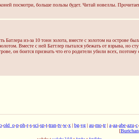
 коней посмотри, больше пользы будет. Читай новеллы. Прочита
ть Батлера из-за 10 тонн золота, вместе с золотом на острове бы
золотом. Вместе с ней Баттлер пытался убежать от взрыва, но ст
ове, он боится признать что его родители убили всех, поэтому 
o
-
old_o
-
p
-
ph
-
r
-
s
-
sci
-
sp
-
t
-
tran
-
tv
-
w
-
x
|
bg
-
vg
|
au
-
mo
-
tr
|
a
-
aa
-
abe
-
azu
-
c
[
Burichan