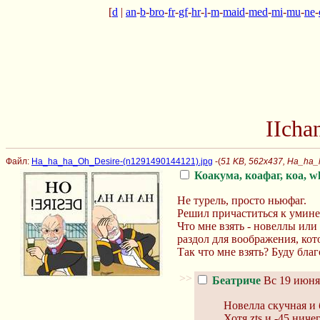
[
d
|
an
-
b
-
bro
-
fr
-
gf
-
hr
-
l
-
m
-
maid
-
med
-
mi
-
mu
-
ne
-
IIcha
Файл:
Ha_ha_ha_Oh_Desire-(n1291490144121).jpg
-(
51 KB, 562x437, Ha_ha_
Коакума, коафаг, коа, w
Не турель, просто ньюфаг.
Решил причаститься к умине
Что мне взять - новеллы ил
раздол для воображения, кот
Так что мне взять? Буду благ
>>
Беатриче
Вс 19 июня 
Новелла скучная и 
Хотя zts и -45 ничег