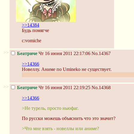
>>14384
Будь помягче
с:vomiche
>>
Беатриче
Чт 16 июня 2011 22:17:06
No.14367
>>14366
Новеллу. Аниме по Umineko не существует.
Говоря "аниме", ты ведь не имел ввиду эту покоцанн
>>
Беатриче
Чт 16 июня 2011 22:19:25
No.14368
>>14366
>Не турель, просто ньюфаг.
По русски можешь объяснить что это значит?
>Что мне взять - новеллы или аниме?