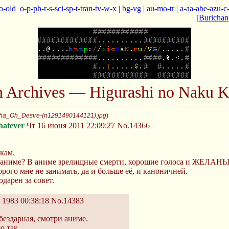
o
-
old_o
-
p
-
ph
-
r
-
s
-
sci
-
sp
-
t
-
tran
-
tv
-
w
-
x
|
bg
-
vg
|
au
-
mo
-
tr
|
a
-
aa
-
abe
-
azu
-
c
[
Burichan
n Archives — Higurashi no Naku K
ha_Oh_Desire-(n1291490144121).jpg
)
hatever
Чт 16 июня 2011 22:09:27
No.14366
кам.
и аниме? В аниме зрелищные смерти, хорошие голоса и ЖЕЛАНЬЕ
орого мне не занимать, да и больше её, и каноничней.
одарен за совет.
1983 00:38:18
No.14383
бездарная, смотри аниме.
о так.