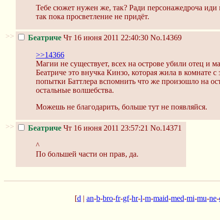
Тебе сюжет нужен же, так? Ради персонажедроча иди
так пока просветление не придёт.
>>
Беатриче
Чт 16 июня 2011 22:40:30
No.14369
>>14366
Магии не существует, всех на острове убили отец и ма
Беатриче это внучка Кинзо, которая жила в комнате с 
попытки Баттлера вспомнить что же произошло на остр
остальные волшебства.
Можешь не благодарить, больше тут не появляйся.
>>
Беатриче
Чт 16 июня 2011 23:57:21
No.14371
^
По большей части он прав, да.
[
d
|
an
-
b
-
bro
-
fr
-
gf
-
hr
-
l
-
m
-
maid
-
med
-
mi
-
mu
-
ne
-