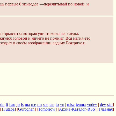
ешь первые 6 эпизодов —перечитывай по новой, и
ла взрывчатка которая уничтожила все следы.
укнулся головой и ничего не помнит. Вся магия-это
создаёт в своём воображении ведьму Беатриче и
-
dn
-
fi
-
hau
-
jp
-
ls
-
ma
-
me
-
rm
-
sos
-
tan
-
to
-
vn
|
misc
-
tenma
-
vndev
|
dev
-
stat
]
] [
Futaba
] [
Gurochan
] [
Tomorrow
] [
Архив
-
Каталог
-
RSS
] [
Главная
]