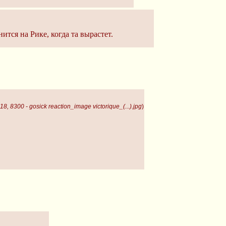
тся на Рике, когда та вырастет.
8, 8300 - gosick reaction_image victorique_(...).jpg
)