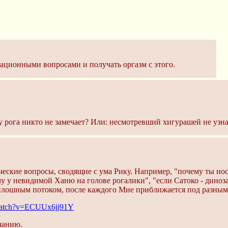
кационными вопросами и получать оргазм с этого.
ога никто не замечает? Или: несмотревший хигурашей не узнает
ческие вопросы, сводящие с ума Рику. Например, "почему ты нос
у у невидимой Ханю на голове рогалики", "если Сатоко - дино
сплошным потоком, после каждого Мие приближается под разным
/watch?v=ECUUx6jj91Y
чанию.