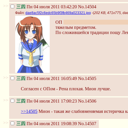
>>
三四
Пн 04 июля 2011 03:42:20
No.14504
Файл:
dae8ac5f2c6edc65b9f3fb469a023321.jpg
-(
202 KB, 471x775, da
ОП
вместе со своей мамашей-шлюх
тяжелым предметом.
По сложившейся традиции пощу Ле
>>
三四
Пн 04 июля 2011 16:05:49
No.14505
Согласен с ОПом - Рена плохая. Мион лучше.
>>
三四
Пн 04 июля 2011 17:00:23
No.14506
>>14505
Мион - такая же слабовменяемая истеричка 
>>
三四
Пн 04 июля 2011 19:08:39
No.14507