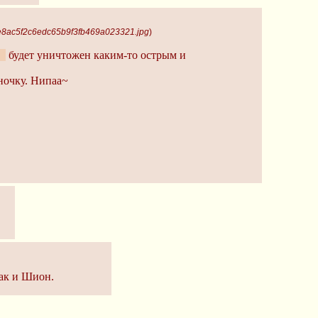
e8ac5f2c6edc65b9f3fb469a023321.jpg
)
ой
будет уничтожен каким-то острым и
ночку. Нипаа~
как и Шион.