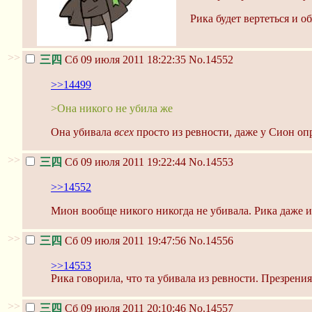
Рика будет вертеться и о
>>
三四
Сб 09 июля 2011 18:22:35
No.14552
>>14499
>Она никого не убила же
Она убивала
всех
просто из ревности, даже у Сион оп
>>
三四
Сб 09 июля 2011 19:22:44
No.14553
>>14552
Мион вообще никого никогда не убивала. Рика даже ис
>>
三四
Сб 09 июля 2011 19:47:56
No.14556
>>14553
Рика говорила, что та убивала из ревности. Презрения
>>
三四
Сб 09 июля 2011 20:10:46
No.14557