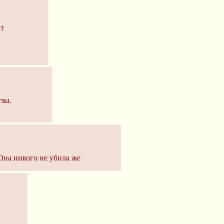
ит
узы.
Она никого не убила же