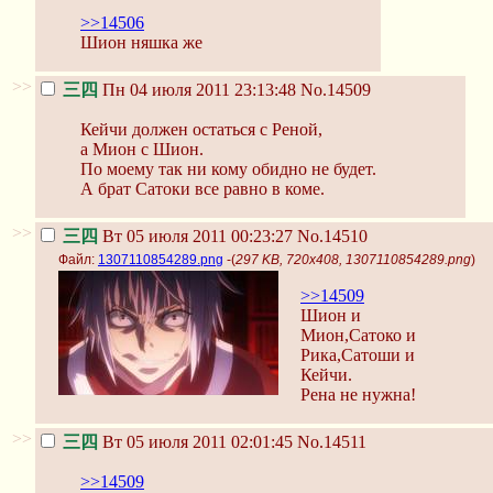
>>14506
Шион няшка же
>>
三四
Пн 04 июля 2011 23:13:48
No.14509
Кейчи должен остаться с Реной,
а Мион с Шион.
По моему так ни кому обидно не будет.
А брат Сатоки все равно в коме.
>>
三四
Вт 05 июля 2011 00:23:27
No.14510
Файл:
1307110854289.png
-(
297 KB, 720x408, 1307110854289.png
)
>>14509
Шион и
Мион,Сатоко и
Рика,Сатоши и
Кейчи.
Рена не нужна!
>>
三四
Вт 05 июля 2011 02:01:45
No.14511
>>14509