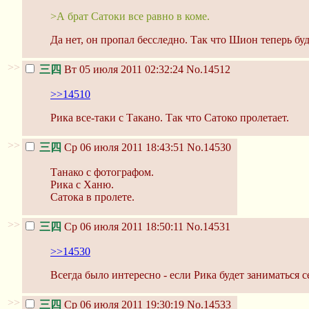
>А брат Сатоки все равно в коме.
Да нет, он пропал бесследно. Так что Шион теперь бу
>>
三四
Вт 05 июля 2011 02:32:24
No.14512
>>14510
Рика все-таки с Такано. Так что Сатоко пролетает.
>>
三四
Ср 06 июля 2011 18:43:51
No.14530
Танако с фотографом.
Рика с Ханю.
Сатока в пролете.
>>
三四
Ср 06 июля 2011 18:50:11
No.14531
>>14530
Всегда было интересно - если Рика будет заниматься 
>>
三四
Ср 06 июля 2011 19:30:19
No.14533