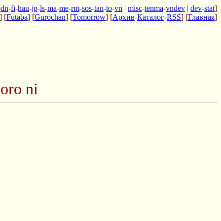
-
dn
-
fi
-
hau
-
jp
-
ls
-
ma
-
me
-
rm
-
sos
-
tan
-
to
-
vn
|
misc
-
tenma
-
vndev
|
dev
-
stat
]
] [
Futaba
] [
Gurochan
] [
Tomorrow
] [
Архив
-
Каталог
-
RSS
] [
Главная
]
oro ni