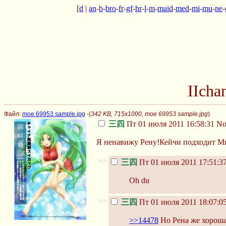
[
d
|
an
-
b
-
bro
-
fr
-
gf
-
hr
-
l
-
m
-
maid
-
med
-
mi
-
mu
-
ne
-
IIcha
Файл:
moe 69953 sample.jpg
-(
342 KB, 715x1000, moe 69953 sample.jpg
)
三四
Пт 01 июля 2011 16:58:31
No
Я ненавижу Рену!Кейчи подходит Ми
>>
三四
Пт 01 июля 2011 17:51:3
Oh du
>>
三四
Пт 01 июля 2011 18:07:0
>>14478
Но Рена же хороша