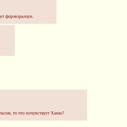
дет форэвэралоун.
сексом, то что почувствует Ханю?