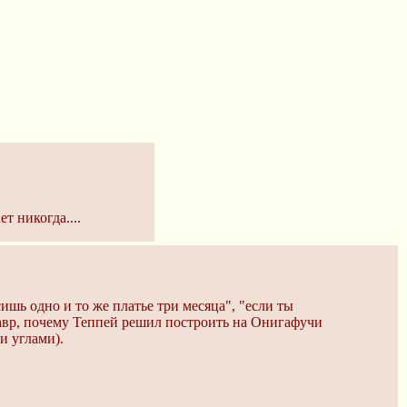
 никогда....
ишь одно и то же платье три месяца", "если ты
завр, почему Теппей решил построить на Онигафучи
и углами).