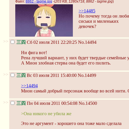
Файл:
8862 - tagme.jpg
-(
203 KB, 1280x718, 8862 - tagme.jpg
)
>>14485
Но почему тогда он люб
сиськи и миленьких
девочек?
>>
三四
Сб 02 июля 2011 22:20:25
No.14494
Ни фига вот!
Рена лучший вариант, у них будет твердые семейные 
А Мион злобная стерва она будет его пилить.
>>
三四
Вс 03 июля 2011 15:40:00
No.14499
>>14494
Мион самый добрый персонаж вообще во всей нити. 
>>
三四
Пн 04 июля 2011 00:54:08
No.14500
>Она никого не убила же
Это не аргумент - хорошего она тоже мало сделала