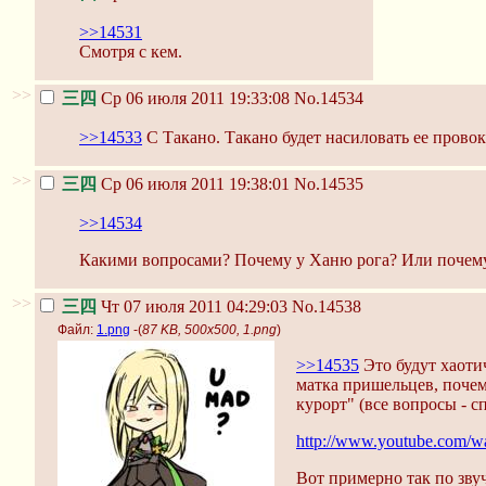
>>14531
Смотря с кем.
>>
三四
Ср 06 июля 2011 19:33:08
No.14534
>>14533
С Такано. Такано будет насиловать ее прово
>>
三四
Ср 06 июля 2011 19:38:01
No.14535
>>14534
Какими вопросами? Почему у Ханю рога? Или почему р
>>
三四
Чт 07 июля 2011 04:29:03
No.14538
Файл:
1.png
-(
87 KB, 500x500, 1.png
)
>>14535
Это будут хаоти
матка пришельцев, почем
курорт" (все вопросы - 
http://www.youtube.com
Вот примерно так по зву