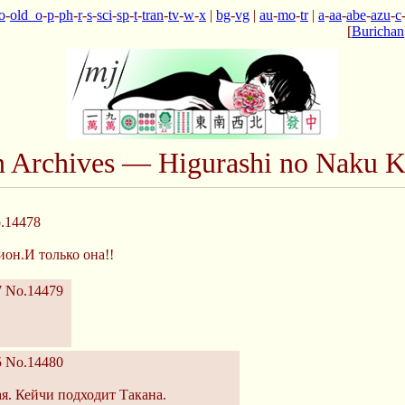
o
-
old_o
-
p
-
ph
-
r
-
s
-
sci
-
sp
-
t
-
tran
-
tv
-
w
-
x
|
bg
-
vg
|
au
-
mo
-
tr
|
a
-
aa
-
abe
-
azu
-
c
[
Burichan
n Archives — Higurashi no Naku K
.14478
он.И только она!!
7
No.14479
5
No.14480
я. Кейчи подходит Такана.