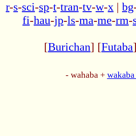
r
-
s
-
sci
-
sp
-
t
-
tran
-
tv
-
w
-
x
|
bg
fi
-
hau
-
jp
-
ls
-
ma
-
me
-
rm
-
[
Burichan
] [
Futaba
- wahaba +
wakaba 