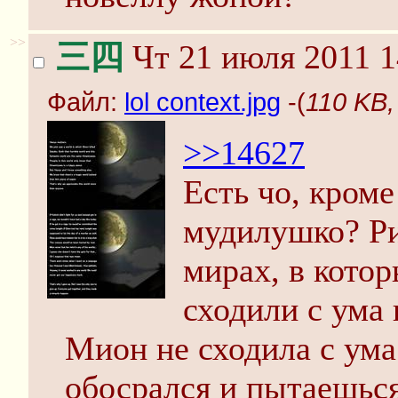
>>
三四
Чт 21 июля 2011 1
Файл:
lol context.jpg
-(
110 KB, 
>>14627
Есть чо, кроме
мудилушко? Ри
мирах, в кото
сходили с ума
Мион не сходила с ума
обосрался и пытаешься