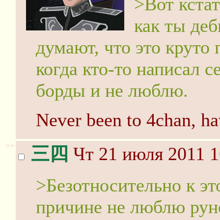
>Вот кстат
как ты де
думают, что это круто
когда кто-то написал с
борды и не люблю.
Never been to 4chan, h
>>
三四
Чт 21 июля 2011 1
>Безотносительно к это
причине не люблю руне