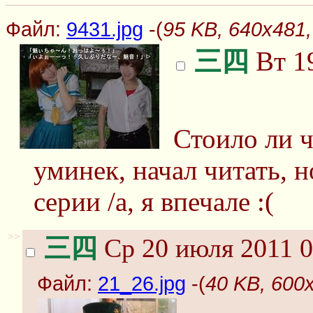
Файл:
9431.jpg
-(
95 KB, 640x481,
三四
Вт 19
Стоило ли ч
уминек, начал читать, н
серии /а, я впечале :(
>>
三四
Ср 20 июля 2011 0
Файл:
21_26.jpg
-(
40 KB, 600x