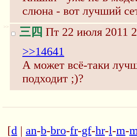
слюна - вот лучший се
>>
三四
Пт 22 июля 2011 2
>>14641
А может всё-таки лучш
подходит ;)?
[
d
|
an
-
b
-
bro
-
fr
-
gf
-
hr
-
l
-
m
-
m