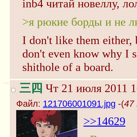
inb4 читай новеллу, ло
>я рюкие борды и не 
I don't like them either, 
don't even know why I sti
shithole of a board.
>>
三四
Чт 21 июля 2011 1
Файл:
121706001091.jpg
-(
47
>>14629