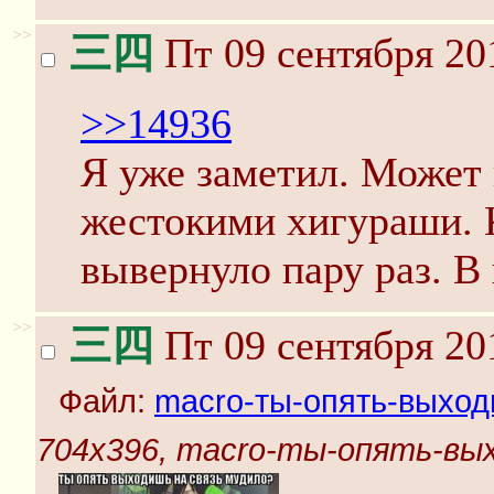
>>
三四
Пт 09 сентября 20
>>14936
Я уже заметил. Может 
жестокими хигураши. К
вывернуло пару раз. В
>>
三四
Пт 09 сентября 20
Файл:
macro-ты-опять-выход
704x396, macro-ты-опять-вых