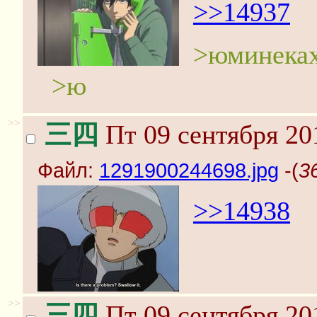
>>14937
>юминека
>ю
>>
三四
Пт 09 сентября 20
Файл:
1291900244698.jpg
-(
3
>>14938
>>
三四
Пт 09 сентября 20