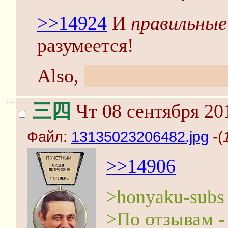
>>14924
И
правильные
разумеется!
Also,
700 миллионов т
>>
三四
Чт 08 сентября 20
Файл:
13135023206482.jpg
-(
>>14906
>honyaku-subs
>По отзывам -