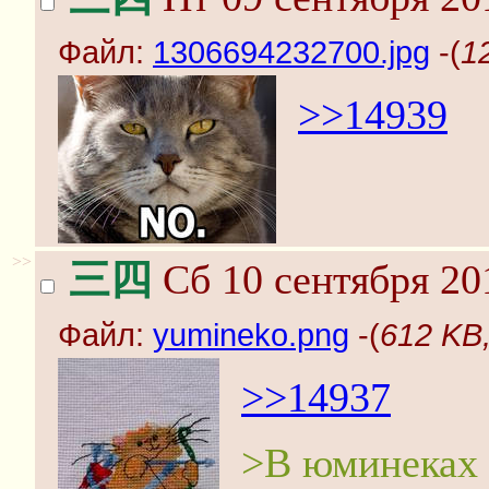
Файл:
1306694232700.jpg
-(
1
>>14939
>>
三四
Сб 10 сентября 20
Файл:
yumineko.png
-(
612 KB
>>14937
>В юминеках