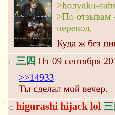
>honyaku-sub
>По отзывам 
перевод.
Куда ж без пи
>>
三四
Пт 09 сентября 20
>>14933
Ты сделал мой вечер.
>>
higurashi hijack lol
三