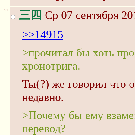
>>
三四
Ср 07 сентября 20
>>14915
>прочитал бы хоть пр
хронотрига.
Ты(?) же говорил что 
недавно.
>Почему бы ему взамен
перевод?