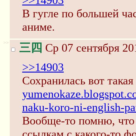
>>14903
В гугле по большей ча
аниме.
>>
三四
Ср 07 сентября 20
>>14903
Сохранилась вот така
yumenokaze.blogspot.c
naku-koro-ni-english-pa
Вообще-то помню, что 
ссылкам с какого-то фо