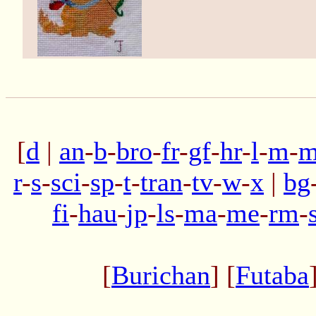
[
d
|
an
-
b
-
bro
-
fr
-
gf
-
hr
-
l
-
m
-
m
r
-
s
-
sci
-
sp
-
t
-
tran
-
tv
-
w
-
x
|
bg
fi
-
hau
-
jp
-
ls
-
ma
-
me
-
rm
-
[
Burichan
] [
Futaba