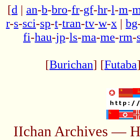
[
d
|
an
-
b
-
bro
-
fr
-
gf
-
hr
-
l
-
m
-
m
r
-
s
-
sci
-
sp
-
t
-
tran
-
tv
-
w
-
x
|
bg
fi
-
hau
-
jp
-
ls
-
ma
-
me
-
rm
-
[
Burichan
] [
Futaba
IIchan Archives — H