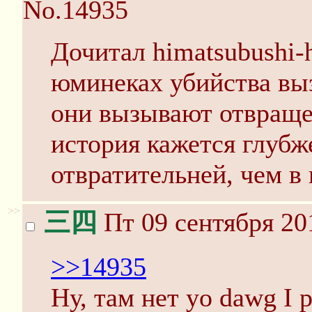
No.14935
Дочитал himatsubushi-
юминеках убийства выз
они вызывают отвраще
история кажется глубже
отвратительней, чем в
>>
三四
Пт 09 сентября 20
>>14935
Ну, там нет yo dawg I p