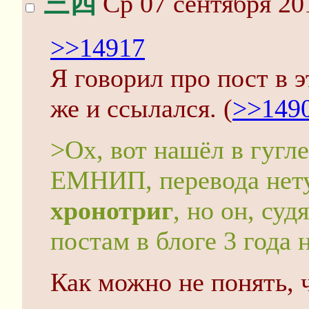
三四
Ср 07 сентября 20
>>14917
Я говорил про пост в э
же и ссылался. (
>>149
>Ох, вот нашёл в гугле
ЕМНИП, перевода нету
хронотриг
, но он, суд
постам в блоге 3 года н
Как можно не понять, 