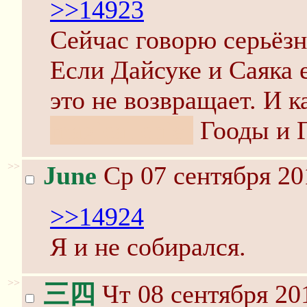
>>14923
Сейчас говорю серьёзн
Если Дайсуке и Саяка
это не возвращает. И 
magical chief
Гооды и 
>>
June
Ср 07 сентября 20
>>14924
Я и не собирался.
>>
三四
Чт 08 сентября 20