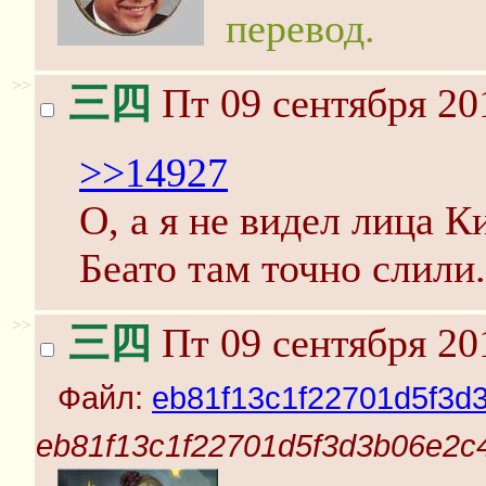
перевод.
>>
三四
Пт 09 сентября 20
>>14927
О, а я не видел лица К
Беато там точно слили.
>>
三四
Пт 09 сентября 20
Файл:
eb81f13c1f22701d5f3d
eb81f13c1f22701d5f3d3b06e2c4