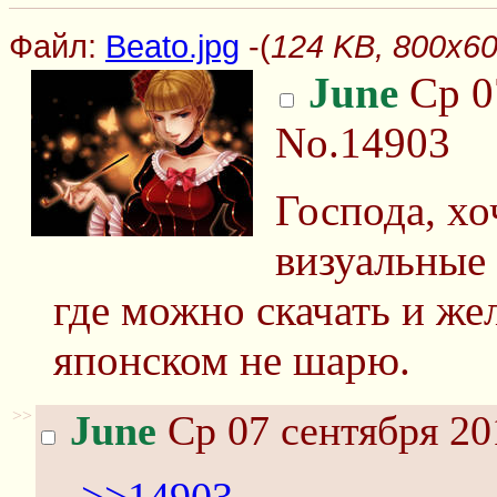
Файл:
Beato.jpg
-(
124 KB, 800x60
June
Ср 0
No.14903
Господа, хо
визуальные 
где можно скачать и же
японском не шарю.
>>
June
Ср 07 сентября 20