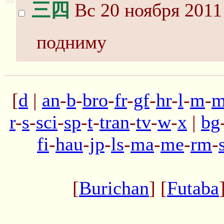
>>
三四
Вс 20 ноября 2011
подниму
[
d
|
an
-
b
-
bro
-
fr
-
gf
-
hr
-
l
-
m
-
m
r
-
s
-
sci
-
sp
-
t
-
tran
-
tv
-
w
-
x
|
bg
fi
-
hau
-
jp
-
ls
-
ma
-
me
-
rm
-
[
Burichan
] [
Futaba