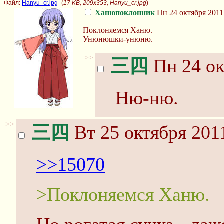
Файл:
Hanyu_cr.jpg
-(
17 KB, 209x353, Hanyu_cr.jpg
)
Ханюпоклонник
Пн 24 октября 2011
Поклоняемся Ханю.
Унюнюшки-унюню.
>>
三四
Пн 24 ок
Ню-ню.
>>
三四
Вт 25 октября 201
>>15070
>Поклоняемся Ханю.