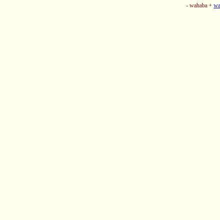
- wahaba +
wa