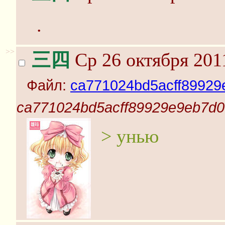
.
>>
三四
Ср 26 октября 201
Файл:
ca771024bd5acff89929e
ca771024bd5acff89929e9eb7d0c
> унью