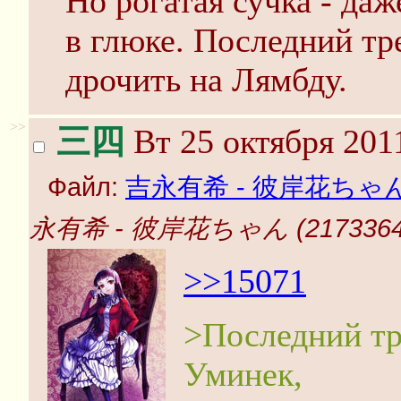
Но рогатая сучка - даж
в глюке. Последний тр
дрочить на Лямбду.
>>
三四
Вт 25 октября 201
Файл:
吉永有希 - 彼岸花ちゃん (2
永有希 - 彼岸花ちゃん (21733649
>>15071
>Последний тр
Уминек,