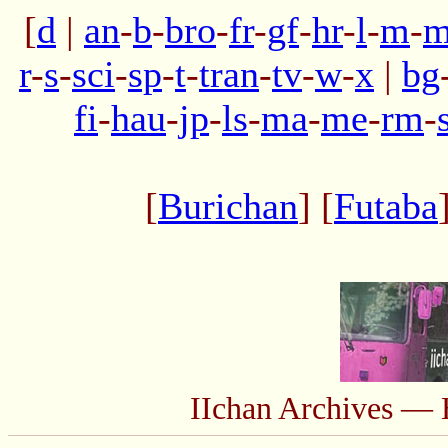
[
d
|
an
-
b
-
bro
-
fr
-
gf
-
hr
-
l
-
m
-
m
r
-
s
-
sci
-
sp
-
t
-
tran
-
tv
-
w
-
x
|
bg
fi
-
hau
-
jp
-
ls
-
ma
-
me
-
rm
-
[
Burichan
] [
Futaba
IIchan Archives — 