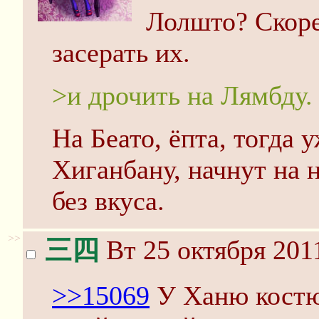
Лолшто? Скоре
засерать их.
>и дрочить на Лямбду.
На Беато, ёпта, тогда 
Хиганбану, начнут на 
без вкуса.
>>
三四
Вт 25 октября 201
>>15069
У Ханю костю