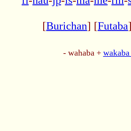
fi
-
hau
-
jp
-
ls
-
ma
-
me
-
rm
-
[
Burichan
] [
Futaba
- wahaba +
wakaba 