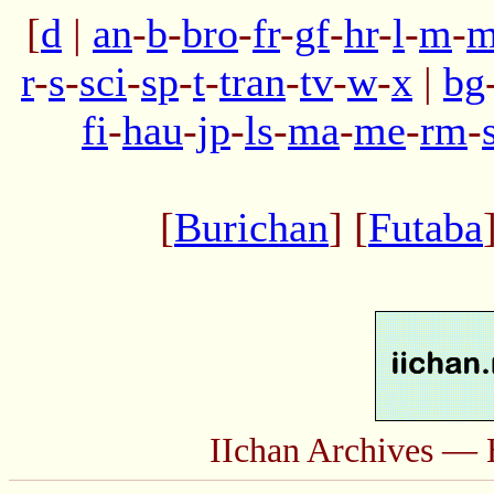
[
d
|
an
-
b
-
bro
-
fr
-
gf
-
hr
-
l
-
m
-
m
r
-
s
-
sci
-
sp
-
t
-
tran
-
tv
-
w
-
x
|
bg
fi
-
hau
-
jp
-
ls
-
ma
-
me
-
rm
-
[
Burichan
] [
Futaba
IIchan Archives — 