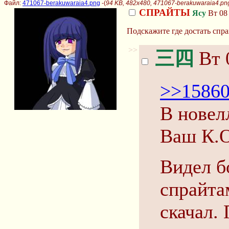
Файл:
471067-berakuwaraia4.png
-(
94 KB, 482x480, 471067-berakuwaraia4.pn
СПРАЙТЫ
Ясу
Вт 08 
Подскажите где достать спра
>>
三四
Вт 
>>1586
В новел
Ваш К.О
Видел б
спрайта
скачал.