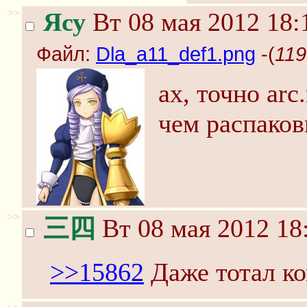
>>
Ясу
Вт 08 мая 2012 18:
Файл:
Dla_a11_def1.png
-(
119
ах, точно arc
чем распаков
>>
三四
Вт 08 мая 2012 18
>>15862
Даже тотал ко