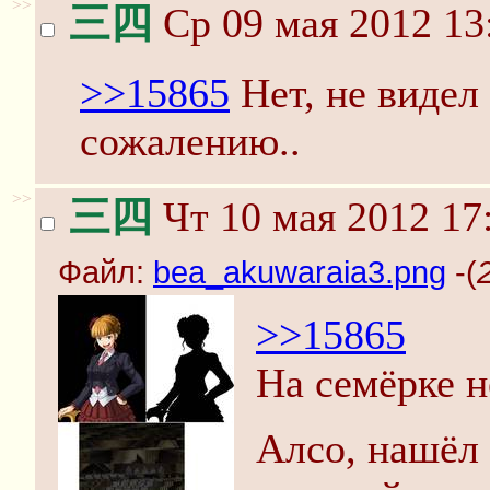
>>
三四
Ср 09 мая 2012 13
>>15865
Нет, не видел 
сожалению..
>>
三四
Чт 10 мая 2012 17
Файл:
bea_akuwaraia3.png
-(
>>15865
На семёрке н
Алсо, нашёл