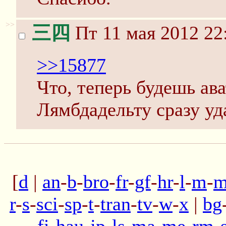
>>
三四
Пт 11 мая 2012 22
>>15877
Что, теперь будешь ава
Лямбдадельту сразу уд
[
d
|
an
-
b
-
bro
-
fr
-
gf
-
hr
-
l
-
m
-
m
r
-
s
-
sci
-
sp
-
t
-
tran
-
tv
-
w
-
x
|
bg