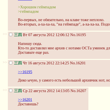
>Хорошим геймпадом
>геймпадом
Во-первых, не обязательно, на клаве тоже неплохо.
Во-вторых, а-ха-ха-ха, "на геймпаде", а-ха-ха-ха. Под
>>
三四
Вт 07 августа 2012 12:06:12
No.16195
Напишу сюда.
Кто-то доставлял мне архив с нотами ОСТа уминек для
Доставьте еще раз.
>>
三四
Чт 16 августа 2012 22:14:25
No.16201
>>16195
Дико ычую, у самого есть небольшой архивчик нот, но
>>
三四
Ср 22 августа 2012 14:13:05
No.16207
>>16201
Доставишь?