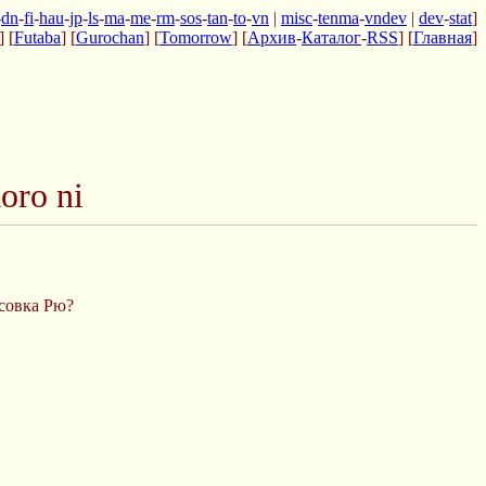
-
dn
-
fi
-
hau
-
jp
-
ls
-
ma
-
me
-
rm
-
sos
-
tan
-
to
-
vn
|
misc
-
tenma
-
vndev
|
dev
-
stat
]
] [
Futaba
] [
Gurochan
] [
Tomorrow
] [
Архив
-
Каталог
-
RSS
] [
Главная
]
oro ni
совка Рю?