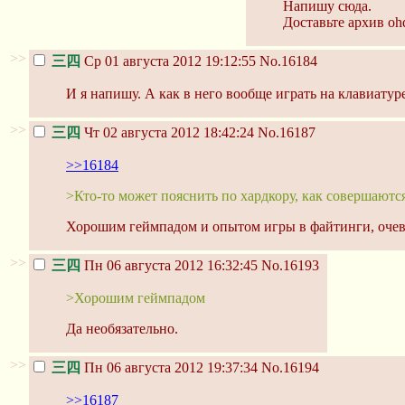
Напишу сюда.
Доставьте архив ohd
>>
三四
Ср 01 августа 2012 19:12:55
No.16184
И я напишу. А как в него вообще играть на клавиатур
>>
三四
Чт 02 августа 2012 18:42:24
No.16187
>>16184
>Кто-то может пояснить по хардкору, как совершаются
Хорошим геймпадом и опытом игры в файтинги, очев
>>
三四
Пн 06 августа 2012 16:32:45
No.16193
>Хорошим геймпадом
Да необязательно.
>>
三四
Пн 06 августа 2012 19:37:34
No.16194
>>16187