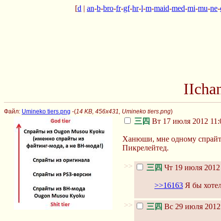
[
d
|
an
-
b
-
bro
-
fr
-
gf
-
hr
-
l
-
m
-
maid
-
med
-
mi
-
mu
-
ne
-
IIcha
Файл:
Umineko tiers.png
-(
14 KB, 456x431, Umineko tiers.png
)
三四
Вт 17 июля 2012 11:
Ханюши, мне одному спрайт
Пикрелейтед.
>>
三四
Чт 19 июля 2012 
>>16163
Я бы хотел
>>
三四
Вс 29 июля 2012 