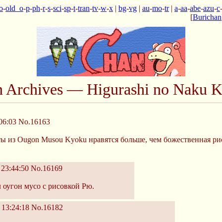
o
-
old_o
-
p
-
ph
-
r
-
s
-
sci
-
sp
-
t
-
tran
-
tv
-
w
-
x
|
bg
-
vg
|
au
-
mo
-
tr
|
a
-
aa
-
abe
-
azu
-
c
[
Burichan
n Archives — Higurashi no Naku K
06:03
No.16163
ы из Ougon Musou Kyoku нравятся больше, чем божественная ри
23:44:50
No.16169
 оугон мусо с рисовкой Рю.
13:24:18
No.16182