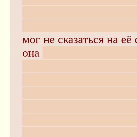
племянника и выпилила
свалить и выжила при 
мог не сказаться на её
она
стала наследницей 
немаленького даже по к
пагубная атмосфера го
скрытая) со стороны 
желала тётке смерти - 
остальные погибли при
в общем, иммунная сис