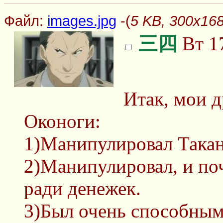
Файл:
images.jpg
-(
5 KB, 300x168
三四
Вт 17
Итак, мои д
Оконоги:
1)Манипулировал Такан
2)Манипулировал, и по
ради денежек.
3)Был очень способным