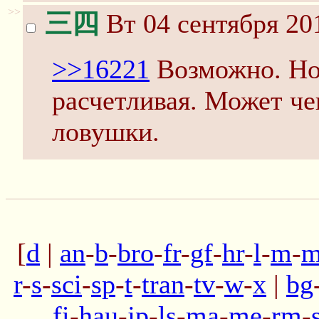
>>
三四
Вт 04 сентября 20
>>16221
Возможно. Но 
расчетливая. Может че
ловушки.
[
d
|
an
-
b
-
bro
-
fr
-
gf
-
hr
-
l
-
m
-
m
r
-
s
-
sci
-
sp
-
t
-
tran
-
tv
-
w
-
x
|
bg
fi
-
hau
-
jp
-
ls
-
ma
-
me
-
rm
-