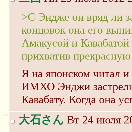
>С Эндже он вряд ли з
концовок она его выпи
Амакусой и Кавабатой 
прихватив прекрасную
Я на японском читал и 
ИМХО Энджи застрели
Кавабату. Когда она у
>>
大石さん
Вт 24 июля 20