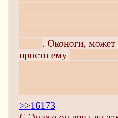
вылезли болячки, приш
12 лет тётка приняла с
отсмеявшись в лицо, м
этом)
. Оконоги, может
просто ему
повезло ок
нужное время, принять
не-до-конца-совершен
переписать компанию н
>>16173
С Эндже он вряд ли за