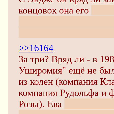
концовок она его
выпи
и Кавабатой и сваливае
прекрасную "Ханю Ма
>>16164
За три? Вряд ли - в 19
Уширомия" ещё не был
из колен (компания Кл
компания Рудольфа и ф
Розы). Ева
реструктури