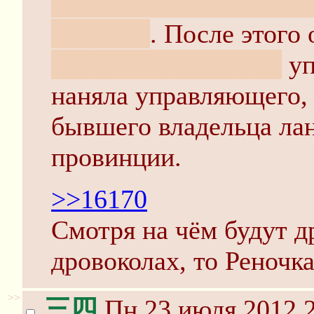
начале 1987 года, когд
вещички
. После этого
позволяло здоровье)
уп
наняла управляющего,
бывшего владельца ла
провинции.
>>16170
Смотря на чём будут др
дровоколах, то Реночка
>>
三四
Пн 23 июля 2012 2