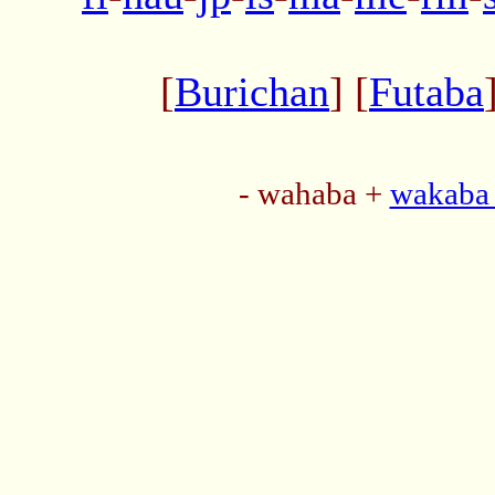
[
Burichan
] [
Futaba
- wahaba +
wakaba 