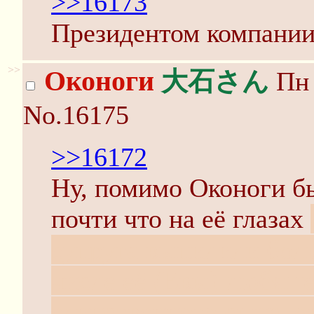
>>16173
Президентом компании
>>
Оконоги
大石さん
Пн 
No.16175
>>16172
Ну, помимо Оконоги б
почти что на её глазах
супруга выпилили боль
числе её (Евы) любяще
единственного сына, он