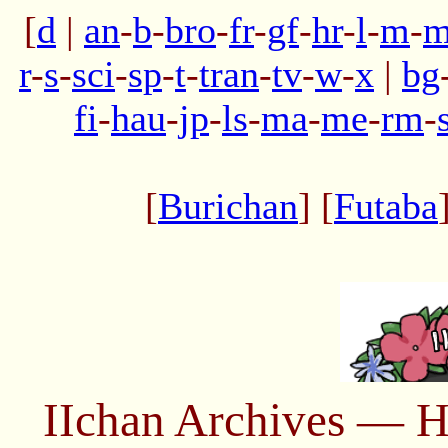
[
d
|
an
-
b
-
bro
-
fr
-
gf
-
hr
-
l
-
m
-
m
r
-
s
-
sci
-
sp
-
t
-
tran
-
tv
-
w
-
x
|
bg
fi
-
hau
-
jp
-
ls
-
ma
-
me
-
rm
-
[
Burichan
] [
Futaba
IIchan Archives — H