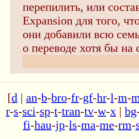
перепилить, или соста
Expansion для того, ч
они добавили всю семь
о переводе хотя бы на
идеальном японском я 
[
d
|
an
-
b
-
bro
-
fr
-
gf
-
hr
-
l
-
m
-
m
r
-
s
-
sci
-
sp
-
t
-
tran
-
tv
-
w
-
x
|
bg
fi
-
hau
-
jp
-
ls
-
ma
-
me
-
rm
-