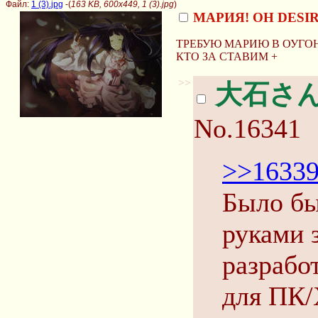
Файл:
1 (3).jpg
-(
163 KB, 600x449, 1 (3).jpg
)
МАРИЯ! OH DESI
ТРЕБУЮ МАРИЮ В ОУГО
КТО ЗА СТАВИМ +
>>
大石さ
No.16341
>>1633
Было бы
руками з
разрабо
для ПК/