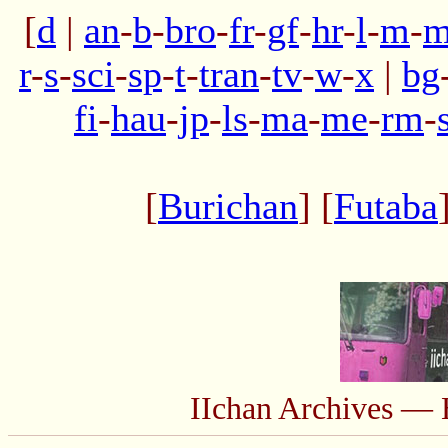
[
d
|
an
-
b
-
bro
-
fr
-
gf
-
hr
-
l
-
m
-
m
r
-
s
-
sci
-
sp
-
t
-
tran
-
tv
-
w
-
x
|
bg
fi
-
hau
-
jp
-
ls
-
ma
-
me
-
rm
-
[
Burichan
] [
Futaba
IIchan Archives — 