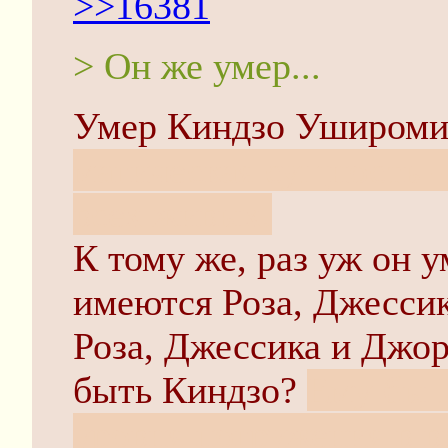
>>16381
> Он же умер...
Умер Киндзо Уширомия
магическая сущность -
всех живых.
К тому же, раз уж он у
имеются Роза, Джесси
Роза, Джессика и Джор
быть Киндзо?
Ему бы I
уровня погружения в в