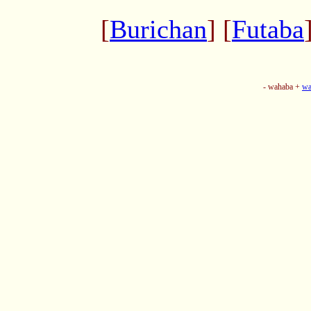
[
Burichan
] [
Futaba
- wahaba +
wa