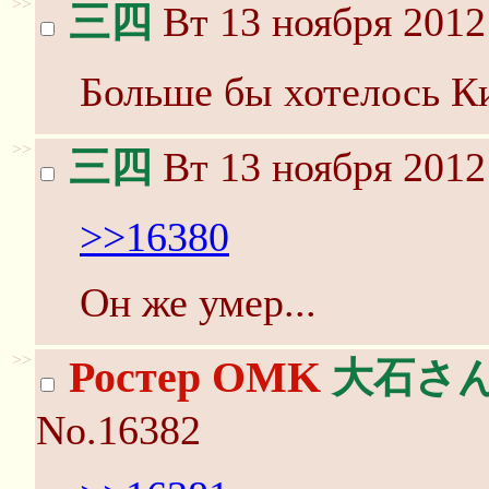
>>
三四
Вт 13 ноября 2012
Больше бы хотелось К
>>
三四
Вт 13 ноября 2012
>>16380
Он же умер...
>>
Ростер OMK
大石さ
No.16382