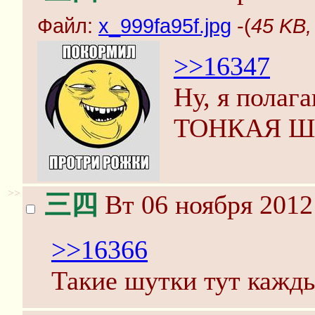
Файл:
x_999fa95f.jpg
-(
45 KB,
>>16347
Ну, я полаг
ТОНКАЯ Ш
>>
三四
Вт 06 ноября 2012
>>16366
Такие шутки тут кажд