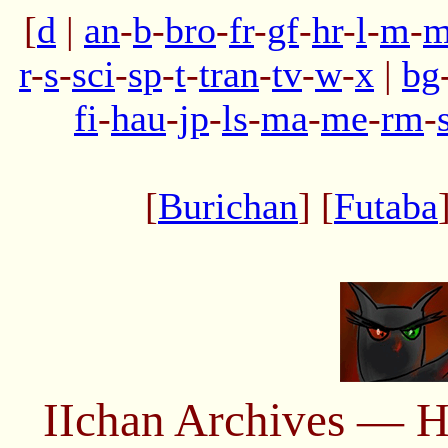
[
d
|
an
-
b
-
bro
-
fr
-
gf
-
hr
-
l
-
m
-
m
r
-
s
-
sci
-
sp
-
t
-
tran
-
tv
-
w
-
x
|
bg
fi
-
hau
-
jp
-
ls
-
ma
-
me
-
rm
-
[
Burichan
] [
Futaba
IIchan Archives — H