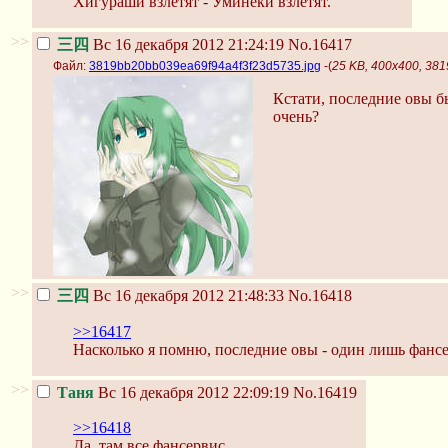
Хигураши взлетят - Уминеки взлетят.
>>
三四
Вс 16 декабря 2012 21:24:19
No.16417
Файл:
3819bb20bb039ea69f94a4f3f23d5735.jpg
-(
25 KB, 400x400, 38
Кстати, последние овы б
очень?
>>
三四
Вс 16 декабря 2012 21:48:33
No.16418
>>16417
Насколько я помню, последние овы - один лишь фансе
>>
Таня
Вс 16 декабря 2012 22:09:19
No.16419
>>16418
Да, там все фансервис.