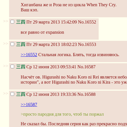
Хиганбана же и Роза не из цикла When They Cry.
Ваш кэп.
>>
三四
Пт 29 марта 2013 15:42:09
No.16552
все равно от expansion
>>
三四
Пт 29 марта 2013 18:02:23
No.16553
>>16552
Стальная логика. Блять, тогда извиняюсь.
>>
三四
Ср 12 июня 2013 09:53:41
No.16587
Насчёт ов. Higurashi no Naku Koro ni Rei является не
истории", а вот Higurashi no Naku Koro ni Kira - это у
>>
三四
Ср 12 июня 2013 19:33:36
No.16588
>>16587
>просто пародия для того, чтоб ты поржал
Не сказал бы. Последняя серия как раз прекрасно под