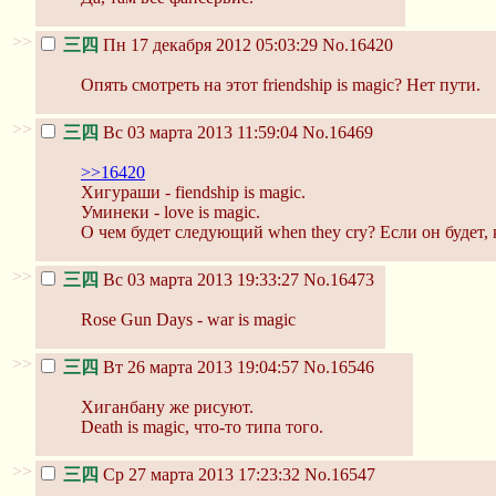
>>
三四
Пн 17 декабря 2012 05:03:29
No.16420
Опять смотреть на этот friendship is magic? Нет пути.
>>
三四
Вс 03 марта 2013 11:59:04
No.16469
>>16420
Хигураши - fiendship is magic.
Уминеки - love is magic.
О чем будет следующий when they cry? Если он будет, 
>>
三四
Вс 03 марта 2013 19:33:27
No.16473
Rose Gun Days - war is magic
>>
三四
Вт 26 марта 2013 19:04:57
No.16546
Хиганбану же рисуют.
Death is magic, что-то типа того.
>>
三四
Ср 27 марта 2013 17:23:32
No.16547