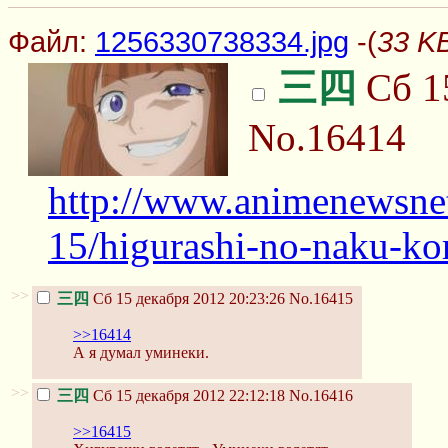
Файл:
1256330738334.jpg
-(
33 K
三四
Сб 15
No.16414
http://www.animenewsne
15/higurashi-no-naku-ko
>>
三四
Сб 15 декабря 2012 20:23:26
No.16415
>>16414
А я думал уминеки.
>>
三四
Сб 15 декабря 2012 22:12:18
No.16416
>>16415