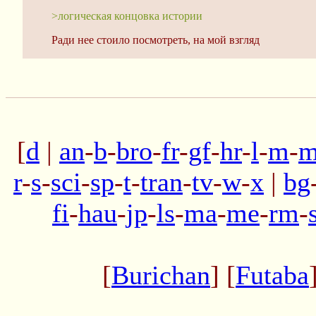
>логическая концовка истории
Ради нее стоило посмотреть, на мой взгляд
[
d
|
an
-
b
-
bro
-
fr
-
gf
-
hr
-
l
-
m
-
m
r
-
s
-
sci
-
sp
-
t
-
tran
-
tv
-
w
-
x
|
bg
fi
-
hau
-
jp
-
ls
-
ma
-
me
-
rm
-
[
Burichan
] [
Futaba