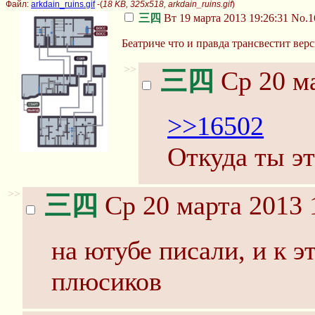
Файл:
arkdain_ruins.gif
-(
18 KB, 325x518, arkdain_ruins.gif
)
三四
Вт 19 марта 2013 19:26:31
No.1
Беатриче что и правда трансвестит верс
>>
三四
Ср 20 ма
>>16502
Откуда ты эт
>>
三四
Ср 20 марта 2013 
на ютубе писали, и к э
плюсиков