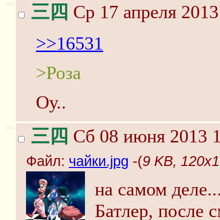
>>
三四
Ср 17 апреля 2013
>>16531
>Роза
Оу..
>>
三四
Сб 08 июня 2013 1
Файл:
чайки.jpg
-(
9 KB, 120x1
на самом деле...
Батлер, после с