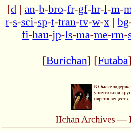
[
d
|
an
-
b
-
bro
-
fr
-
gf
-
hr
-
l
-
m
-
m
r
-
s
-
sci
-
sp
-
t
-
tran
-
tv
-
w
-
x
|
bg
fi
-
hau
-
jp
-
ls
-
ma
-
me
-
rm
-
[
Burichan
] [
Futaba
IIchan Archives — 