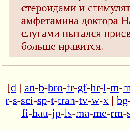
стероидами и стимулят
амфетамина доктора На
слугами пытался присво
больше нравится.
[
d
|
an
-
b
-
bro
-
fr
-
gf
-
hr
-
l
-
m
-
m
r
-
s
-
sci
-
sp
-
t
-
tran
-
tv
-
w
-
x
|
bg
fi
-
hau
-
jp
-
ls
-
ma
-
me
-
rm
-