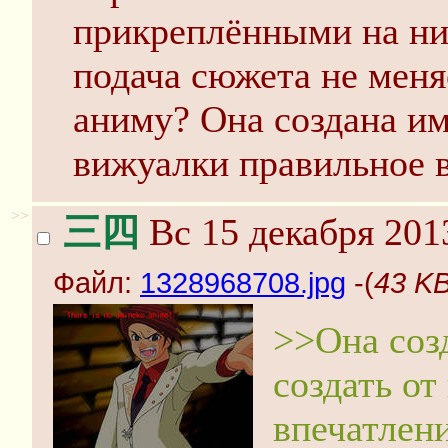
прикреплёнными на них
подача сюжета не меня
аниму? Она создана им
вижуалки правильное в
>>
三四
Вс 15 декабря 201
Файл:
1328968708.jpg
-(
43 KB
>>Она соз
создать о
впечатлени