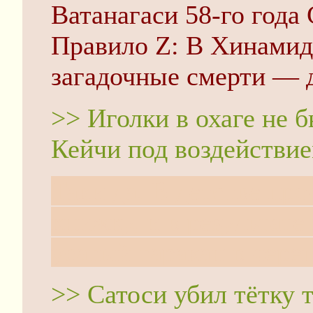
Ватанагаси 58-го года 
Правило Z: В Хинамидз
загадочные смерти — д
>> Иголки в охаге не 
Кейчи под воздействи
Таки да. В детстве пр
книжку, и в результат
усатый таракан в чере
>> Сатоси убил тётку 