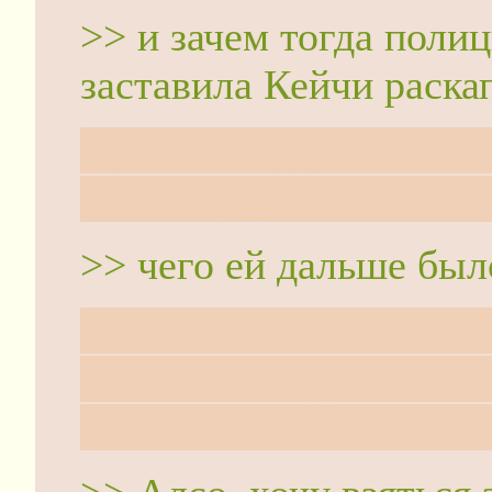
>> и зачем тогда поли
заставила Кейчи раска
Проклятие, детективы
а его подруга пропала 
>> чего ей дальше был
Признания и увековеч
мести, посредством кот
что дедушка и она всё