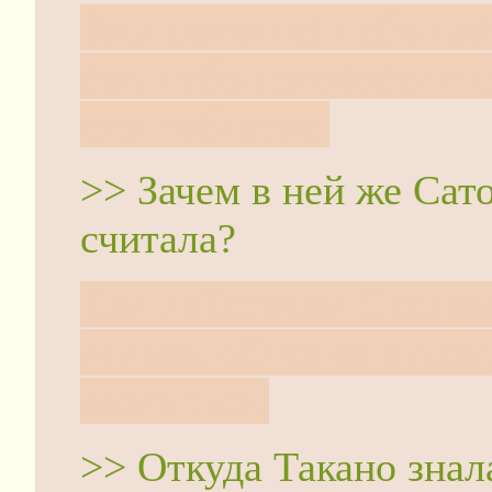
Ему помогли: либо нас
рот, либо поговорили 
ним таблетки.
>> Зачем в ней же Сат
считала?
Под действием Синдром
дядька, облив её супом
вымыться.
>> Откуда Такано знал