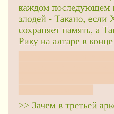
каждом последующем м
злодей - Такано, если
сохраняет память, а Та
Рику на алтаре в конц
Либо она в это время в
далеко, либо она перен
вместе с ней) назад во
лишают сознания.
>> Зачем в третьей ар