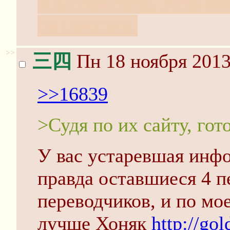
в Хинамизаве, Рика во
не помнила.
>>
三四
Пн 18 ноября 2013
>>16839
>Судя по их сайту, гот
У вас устаревшая инфо
правда оставшиеся 4 п
переводчиков, и по мо
лучше Хоняк
http://gol