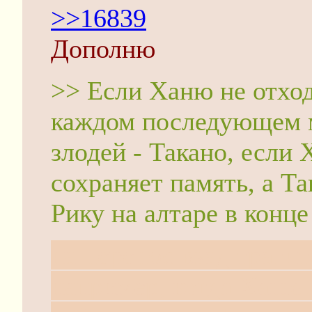
>>16839
Дополню
>> Если Ханю не отход
каждом последующем м
злодей - Такано, если
сохраняет память, а Та
Рику на алтаре в конц
на перенос взад тратит
например, когда Ханю