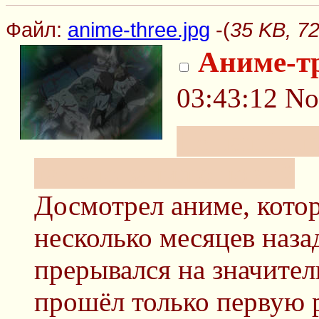
Файл:
anime-three.jpg
-(
35 KB, 72
Аниме-т
03:43:12
No
Не нашёл тр
так что запилю новый
Досмотрел аниме, котор
несколько месяцев назад
прерывался на значител
прошёл только первую р