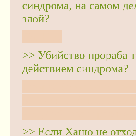
синдрома, на самом де
злой?
Да. Нет.
>> Убийство прораба 
действием синдрома?
Прораб (окончательно)
остальные (окончатель
его убийства и расчлен
>> Если Ханю не отход