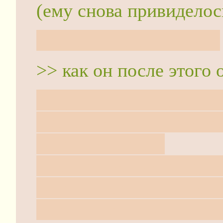
(ему снова привиделос
Уверен, что она знала?
>> как он после этого 
Дядька? Он как умер, 
пределах главы, разум
главных героев.
Что произошло с труп
глава и поведение под
после фестиваля в трет