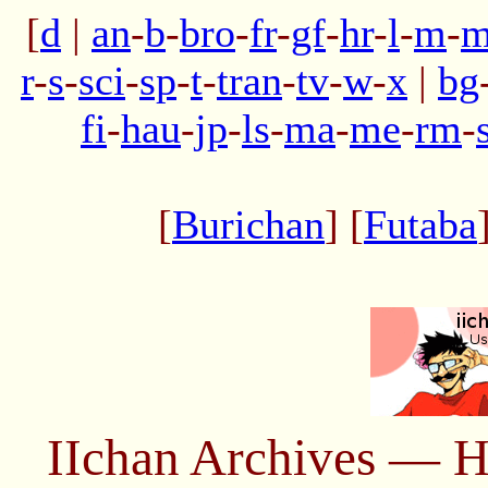
[
d
|
an
-
b
-
bro
-
fr
-
gf
-
hr
-
l
-
m
-
m
r
-
s
-
sci
-
sp
-
t
-
tran
-
tv
-
w
-
x
|
bg
fi
-
hau
-
jp
-
ls
-
ma
-
me
-
rm
-
[
Burichan
] [
Futaba
IIchan Archives — H