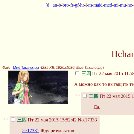
[
d
|
an
-
b
-
bro
-
fr
-
gf
-
hr
-
l
-
m
-
maid
-
med
-
mi
-
mu
-
ne
-
IIcha
Файл:
Миё Такано.jpg
-(
285 KB, 1920x1080, Миё Такано.jpg
)
三四
Пт 22 мая 2015 11:5
А можно как-то вытащить тек
>>
三四
Пт 22 мая 2015 1
Да.
>>
三四
Пт 22 мая 2015 15:52:42
No.17333
>>17331
Жду результатов.