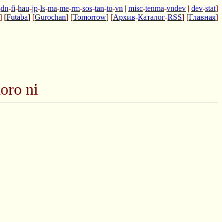
-
dn
-
fi
-
hau
-
jp
-
ls
-
ma
-
me
-
rm
-
sos
-
tan
-
to
-
vn
|
misc
-
tenma
-
vndev
|
dev
-
stat
]
] [
Futaba
] [
Gurochan
] [
Tomorrow
] [
Архив
-
Каталог
-
RSS
] [
Главная
]
oro ni