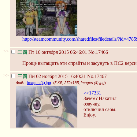
http://steamcommunity.com/sharedfiles/filedetails/?id=478
>>
三四
Пт 16 октября 2015 06:46:01
No.17466
Проще вытащить эти спрайты и засунуть в ПС2 верс
>>
三四
Пн 02 ноября 2015 16:40:31
No.17467
Файл:
images (4).jpg
-(
5 KB, 272x185, images (4).jpg
)
>>17331
Зачем? Накатил
озвучку,
отключил сабы.
Enjoy.