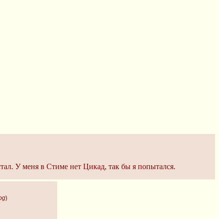
тал. У меня в Стиме нет Цикад, так бы я попытался.
pg
)