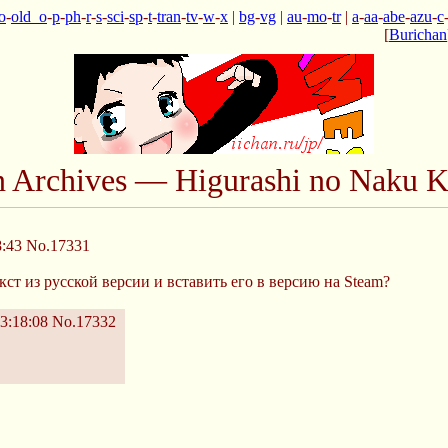
o
-
old_o
-
p
-
ph
-
r
-
s
-
sci
-
sp
-
t
-
tran
-
tv
-
w
-
x
|
bg
-
vg
|
au
-
mo
-
tr
|
a
-
aa
-
abe
-
azu
-
c
[
Burichan
n Archives — Higurashi no Naku K
8:43
No.17331
ст из русской версии и вставить его в версию на Steam?
3:18:08
No.17332