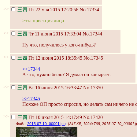
>>
三四
Пт 22 мая 2015 17:20:56
No.17334
>эта проекция лица
>>
三四
Чт 11 июня 2015 17:33:04
No.17344
Ну что, получилось у кого-нибудь?
>>
三四
Пт 12 июня 2015 18:35:45
No.17345
>>17344
А что, нужно было? Я думал оп ковыряет.
>>
三四
Вт 16 июня 2015 16:33:47
No.17350
>>17345
Похоже ОП просто спросил, но делать сам ничего не с
>>
三四
Пт 10 июля 2015 14:17:49
No.17420
Файл:
2015-07-10_00001.jpg
-(
247 KB, 1024x768, 2015-07-10_00001.j