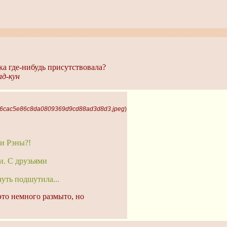
евчат, у Кейча совсем крыша едет. Давайте за ним незаметно следи
а где-нибудь присутствовала?
д-кун
, 6cac5e86c8da0809369d9cd88ad3d8d3.jpeg
)
ли Рэны?!
и. С друзьями
-чуть подшутила...
это немного размыто, но