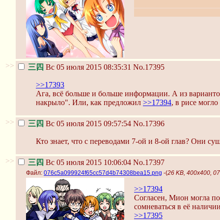
И самое интересное, что 
не было ни слова про иго
>>
三四
Вс 05 июля 2015 08:35:31
No.17395
>>17393
Ага, всё больше и больше информации. А из варианто
накрыло". Или, как предложил
>>17394
, в рисе могл
>>
三四
Вс 05 июля 2015 09:57:54
No.17396
Кто знает, что с переводами 7-ой и 8-ой глав? Они су
>>
三四
Вс 05 июля 2015 10:06:04
No.17397
Файл:
076c5a099924f65cc57d4b74308bea15.png
-(
26 KB, 400x400, 
>>17394
Согласен, Мион могла под
сомневаться в её наличи
>>17395