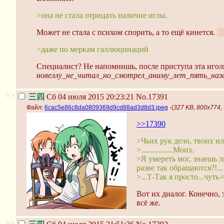
>она не стала отрицать наличие иглы.
Может не стала с психом спорить, а то ещё кинется.
Д
>даже по меркам галлюцинаций
Специалист? Не напомнишь, после приступа эта иголк
новеллу_не_читал_но_смотрел_аниму_лет_пять_наза
>>
三四
Сб 04 июля 2015 20:23:21
No.17391
Файл:
6cac5e86c8da0809369d9cd88ad3d8d3.jpeg
-(
327 KB, 800x774
>>17390
>Чьих рук дело, твоих и
>................Моих.
>Я умереть мог, знаешь л
разве так обращаются?!...
>...Т-Так я просто...чуть
Вот их диалог. Конечно, 
всё же.
>>