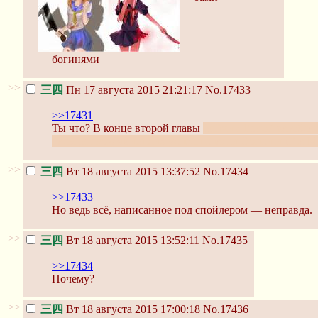
богинями
>>
三四
Пн 17 августа 2015 21:21:17
No.17433
>>17431
Ты что? В конце второй главы
Кейчи с Рэной разобла
пальцы гвоздями,но их успели спасти Ооиси и С°,а 
>>
三四
Вт 18 августа 2015 13:37:52
No.17434
>>17433
Но ведь всё, написанное под спойлером — неправда.
>>
三四
Вт 18 августа 2015 13:52:11
No.17435
>>17434
Почему?
>>
三四
Вт 18 августа 2015 17:00:18
No.17436