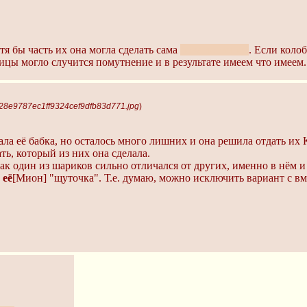
тя бы часть их она могла сделать сама
пока логично?
. Если коло
роицы могло случится помутнение и в результате имеем что имеем.
328e9787ec1ff9324cef9dfb83d771.jpg
)
ала её бабка, но осталось много лишних и она решила отдать их 
ть, который из них она сделала.
как один из шариков сильно отличался от других, именно в нём и
о
её
[Мион] "щуточка". Т.е. думаю, можно исключить вариант с вм