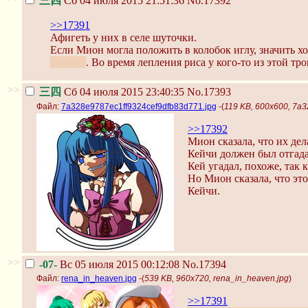
三四
Сб 04 июля 2015 21:51:36
No.17392
>>17391
Афигеть у них в селе шуточки.
Если Мион могла положить в колобок иглу, значить хо
сейчас?
. Во время лепления риса у кого-то из этой т
>>
三四
Сб 04 июля 2015 23:40:35
No.17393
Файл:
7a328e9787ec1ff9324cef9dfb83d771.jpg
-(
119 KB, 600x600, 7a
>>17392
Мион сказала, что их дел
Кейчи должен был отгада
Кей угадал, похоже, так 
Но Мион сказала, что эт
Кейчи.
>>
-07-
Вс 05 июля 2015 00:12:08
No.17394
Файл:
rena_in_heaven.jpg
-(
539 KB, 960x720, rena_in_heaven.jpg
)
>>17391