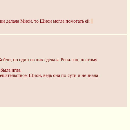
бки делала Мион, то Шион могла помогать ей
а
Кейчи, но один из них сделала Рена-чан, поэтому
 была игла.
ешательством Шион, ведь она по-сути и не знала