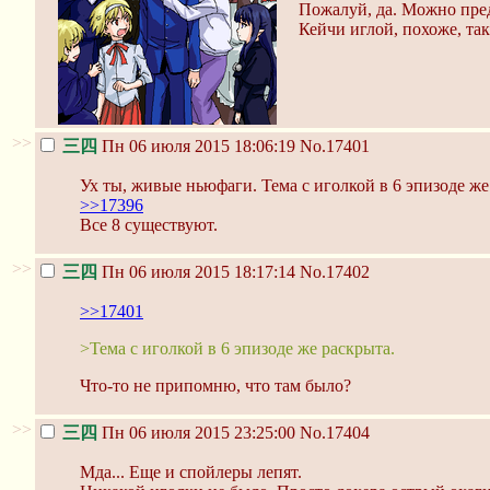
Пожалуй, да. Можно предп
Кейчи иглой, похоже, так
>>
三四
Пн 06 июля 2015 18:06:19
No.17401
Ух ты, живые ньюфаги. Тема с иголкой в 6 эпизоде же
>>17396
Все 8 существуют.
>>
三四
Пн 06 июля 2015 18:17:14
No.17402
>>17401
>Тема с иголкой в 6 эпизоде же раскрыта.
Что-то не припомню, что там было?
>>
三四
Пн 06 июля 2015 23:25:00
No.17404
Мда... Еще и спойлеры лепят.