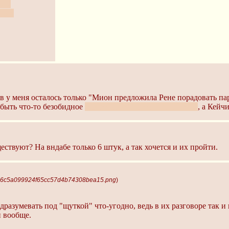
там
лку.
в у меня осталось только "Мион предложила Рене порадовать пар
о быть что-то безобидное
может даже просто много перца
, а Кейч
ществуют? На вндабе только 6 штук, а так хочется и их пройти.
076c5a099924f65cc57d4b74308bea15.png
)
разумевать под "щуткой" что-угодно, ведь в их разговоре так и 
и вообще.