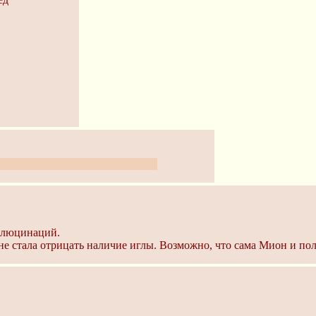
с Рена сама того. На всю голову
аллюцинаций.
 не стала отрицать наличие иглы. Возможно, что сама Мион и пол