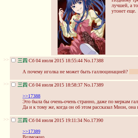
лучшей, а то
утонет еще.
>>
三四
Сб 04 июля 2015 18:55:44
No.17388
А почему иголка не может быть галлюцинацией?
Плю
>>
三四
Сб 04 июля 2015 18:58:37
No.17389
>>17388
Это была бы очень-очень странно, даже по меркам г
Да и к тому же, когда он об этом рассказал Мион, она
>>
三四
Сб 04 июля 2015 19:11:34
No.17390
>>17389
Возможно.