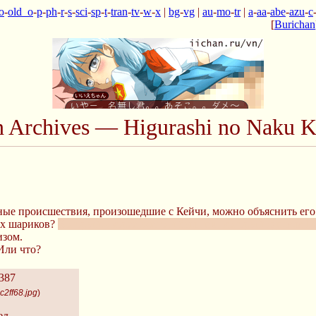
o
-
old_o
-
p
-
ph
-
r
-
s
-
sci
-
sp
-
t
-
tran
-
tv
-
w
-
x
|
bg
-
vg
|
au
-
mo
-
tr
|
a
-
aa
-
abe
-
azu
-
c
[
Burichan
n Archives — Higurashi no Naku K
тные происшествия, произошедшие с Кейчи, можно объяснить ег
ых шариков?
Который, скорее всего и был тем, который сделала Р
изом.
 Или что?
387
c2ff68.jpg
)
ед