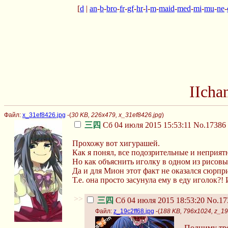
[
d
|
an
-
b
-
bro
-
fr
-
gf
-
hr
-
l
-
m
-
maid
-
med
-
mi
-
mu
-
ne
-
IIcha
Файл:
x_31ef8426.jpg
-(
30 KB, 226x479, x_31ef8426.jpg
)
三四
Сб 04 июля 2015 15:53:11
No.17386
Прохожу вот хигурашей.
Как я понял, все подозрительные и неприя
Но как объяснить иголку в одном из рисов
Да и для Мион этот факт не оказался сюрпр
Т.е. она просто засунула ему в еду иголок?!
>>
三四
Сб 04 июля 2015 18:53:20
No.17
Файл:
z_19c2ff68.jpg
-(
188 KB, 796x1024, z_19
Подниму тр