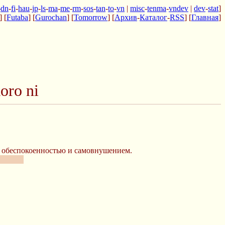
-
dn
-
fi
-
hau
-
jp
-
ls
-
ma
-
me
-
rm
-
sos
-
tan
-
to
-
vn
|
misc
-
tenma
-
vndev
|
dev
-
stat
]
] [
Futaba
] [
Gurochan
] [
Tomorrow
] [
Архив
-
Каталог
-
RSS
] [
Главная
]
oro ni
о обеспокоенностью и самовнушением.
ена-чан