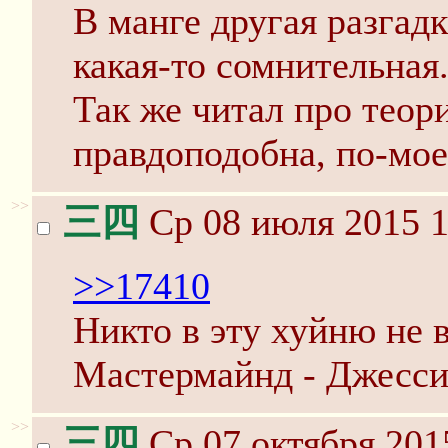
В манге другая разгадк
какая-то сомнительная
Так же читал про тео
правдоподобна, по-мое
>>
三四
Ср 08 июля 2015 1
>>17410
Никто в эту хуйню не 
Мастермайнд - Джесси
>>
三四
Ср 07 октября 201