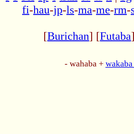
fi
-
hau
-
jp
-
ls
-
ma
-
me
-
rm
-
[
Burichan
] [
Futaba
- wahaba +
wakaba 