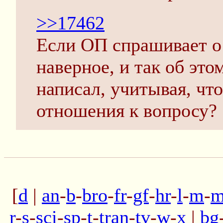
>>17462
Если ОП спрашивает о 
наверное, и так об это
написал, учитывая, чт
отношения к вопросу?
[
d
|
an
-
b
-
bro
-
fr
-
gf
-
hr
-
l
-
m
-
m
r
-
s
-
sci
-
sp
-
t
-
tran
-
tv
-
w
-
x
|
bg