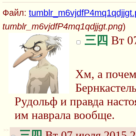
Файл:
tumblr_m6vjdfP4mq1qdjjgt
tumblr_m6vjdfP4mq1qdjjgt.png
)
三四
Вт 07
Хм, а почем
Бернкастель
Рудольф и правда наст
им наврала вообще.
>>
三四
Вт 07 июля 2015 2