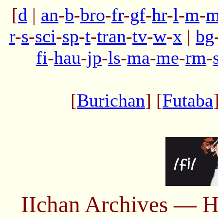
[
d
|
an
-
b
-
bro
-
fr
-
gf
-
hr
-
l
-
m
-
m
r
-
s
-
sci
-
sp
-
t
-
tran
-
tv
-
w
-
x
|
bg
fi
-
hau
-
jp
-
ls
-
ma
-
me
-
rm
-
[
Burichan
] [
Futaba
IIchan Archives — H