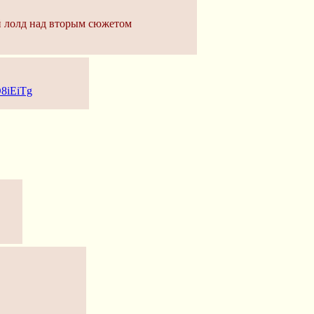
й лолд над вторым сюжетом
D8iEiTg