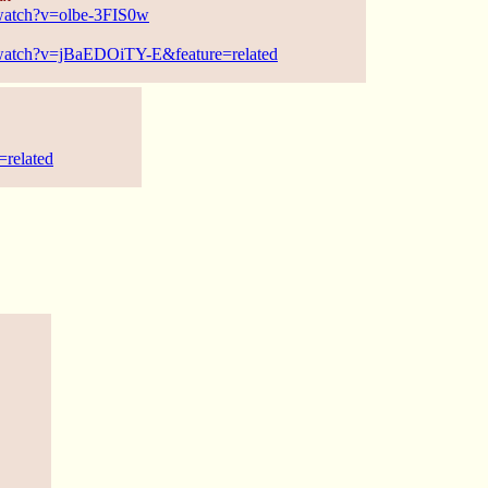
watch?v=olbe-3FIS0w
watch?v=jBaEDOiTY-E&feature=related
related