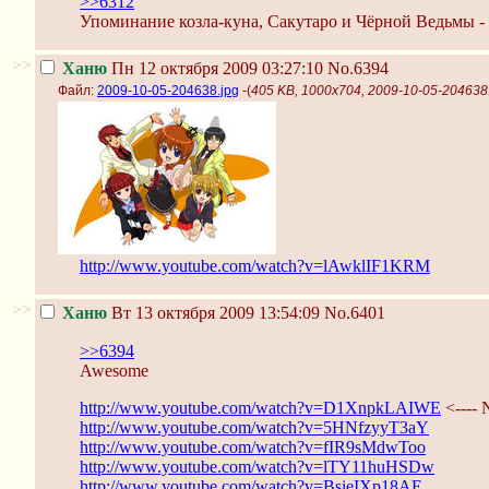
>>6312
Упоминание козла-куна, Сакутаро и Чёрной Ведьмы - 
>>
Ханю
Пн 12 октября 2009 03:27:10
No.6394
Файл:
2009-10-05-204638.jpg
-(
405 KB, 1000x704, 2009-10-05-204638
http://www.youtube.com/watch?v=lAwklIF1KRM
>>
Ханю
Вт 13 октября 2009 13:54:09
No.6401
>>6394
Awesome
http://www.youtube.com/watch?v=D1XnpkLAIWE
<----
http://www.youtube.com/watch?v=5HNfzyyT3aY
http://www.youtube.com/watch?v=fIR9sMdwToo
http://www.youtube.com/watch?v=lTY11huHSDw
http://www.youtube.com/watch?v=BsieIXp18AE