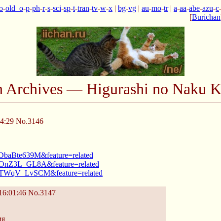
o
-
old_o
-
p
-
ph
-
r
-
s
-
sci
-
sp
-
t
-
tran
-
tv
-
w
-
x
|
bg
-
vg
|
au
-
mo
-
tr
|
a
-
aa
-
abe
-
azu
-
c
[
Burichan
n Archives — Higurashi no Naku K
4:29
No.3146
DbaBte639M&feature=related
kOnZ3L_GL8A&feature=related
=pTWqV_LvSCM&feature=related
16:01:46
No.3147
мя