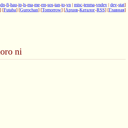
-
dn
-
fi
-
hau
-
jp
-
ls
-
ma
-
me
-
rm
-
sos
-
tan
-
to
-
vn
|
misc
-
tenma
-
vndev
|
dev
-
stat
]
] [
Futaba
] [
Gurochan
] [
Tomorrow
] [
Архив
-
Каталог
-
RSS
] [
Главная
]
oro ni