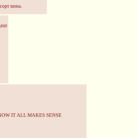
сорт вина.
.jpg
)
 NOW IT ALL MAKES SENSE