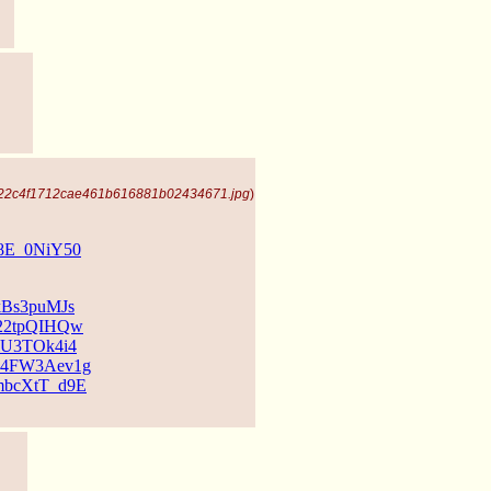
422c4f1712cae461b616881b02434671.jpg
)
58E_0NiY50
rkBs3puMJs
zv22tpQIHQw
3lU3TOk4i4
D14FW3Aev1g
GmbcXtT_d9E