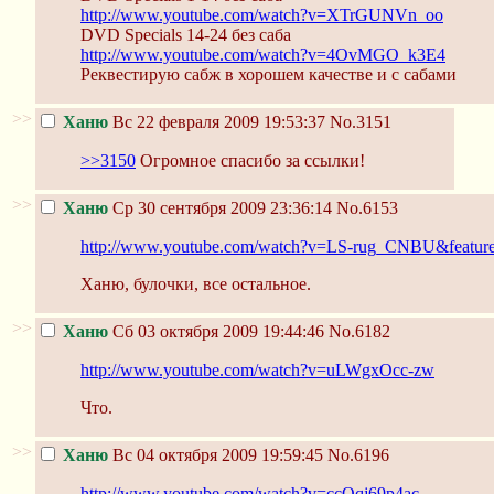
http://www.youtube.com/watch?v=XTrGUNVn_oo
DVD Specials 14-24 без саба
http://www.youtube.com/watch?v=4OvMGO_k3E4
Реквестирую сабж в хорошем качестве и с сабами
>>
Ханю
Вс 22 февраля 2009 19:53:37
No.3151
>>3150
Огромное спасибо за ссылки!
>>
Ханю
Ср 30 сентября 2009 23:36:14
No.6153
http://www.youtube.com/watch?v=LS-rug_CNBU&feature
Ханю, булочки, все остальное.
>>
Ханю
Сб 03 октября 2009 19:44:46
No.6182
http://www.youtube.com/watch?v=uLWgxOcc-zw
Что.
>>
Ханю
Вс 04 октября 2009 19:59:45
No.6196
http://www.youtube.com/watch?v=ccQqj69p4ac