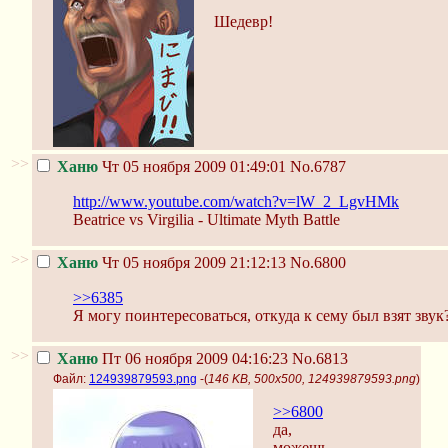
Шедевр!
>>
Ханю
Чт 05 ноября 2009 01:49:01
No.6787
http://www.youtube.com/watch?v=lW_2_LgvHMk
Beatrice vs Virgilia - Ultimate Myth Battle
>>
Ханю
Чт 05 ноября 2009 21:12:13
No.6800
>>6385
Я могу поинтересоваться, откуда к сему был взят звук
>>
Ханю
Пт 06 ноября 2009 04:16:23
No.6813
Файл:
124939879593.png
-(
146 KB, 500x500, 124939879593.png
)
>>6800
да,
можешь