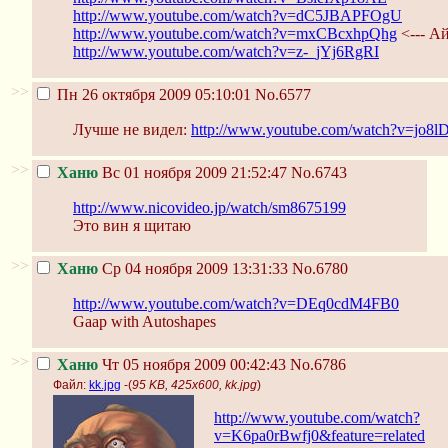
http://www.youtube.com/watch?v=dC5JBAPFOgU
http://www.youtube.com/watch?v=mxCBcxhpQhg
<--- А
http://www.youtube.com/watch?v=z-_jYj6RgRI
>>
Пн 26 октября 2009 05:10:01
No.6577
Лучше не видел:
http://www.youtube.com/watch?v=jo8l
>>
Ханю
Вс 01 ноября 2009 21:52:47
No.6743
http://www.nicovideo.jp/watch/sm8675199
Это вин я щитаю
>>
Ханю
Ср 04 ноября 2009 13:31:33
No.6780
http://www.youtube.com/watch?v=DEq0cdM4FB0
Gaap with Autoshapes
>>
Ханю
Чт 05 ноября 2009 00:42:43
No.6786
Файл:
kk.jpg
-(
95 KB, 425x600, kk.jpg
)
http://www.youtube.com/watch?
v=K6pa0rBwfj0&feature=related