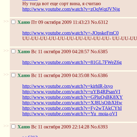
Ну тогда вот еще сорт вина, я считаю
http://www.youtube.com/watch?v=zOqWqtJVNjg
>>
Ханю
Пт 09 октября 2009 11:43:23
No.6312
http://www.youtube.com/watch?v=-JOpskeFmC0
UU-UU-UU-UU-UU-UU-UU-UU-UU-UU- UU-UU-UU
>>
Ханю
Вс 11 октября 2009 04:28:57
No.6385
http://www.youtube.com/watch?v=81GL7FWeZ6g
>>
Ханю
Вс 11 октября 2009 04:35:08
No.6386
http://www.youtube.com/watch?v=kirhlR-lxyo
http://www.youtube.com/watch?v=uYB4RPsanVI
http://www.youtube.com/watch?v=GPluQsBK8XY
http://www.youtube.com/watch?v=XJ8UsOibXHw
http://www.youtube.com/watch?v=Fy2wTAkCYhI
http://www.youtube.com/watch?v=Yu_moia-oVI
>>
Ханю
Вс 11 октября 2009 22:14:28
No.6393