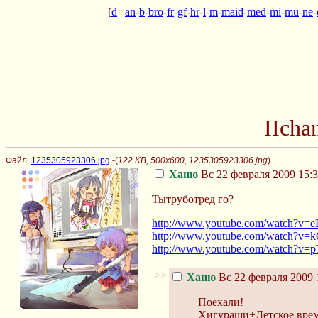
[
d
|
an
-
b
-
bro
-
fr
-
gf
-
hr
-
l
-
m
-
maid
-
med
-
mi
-
mu
-
ne
-
IIcha
Файл:
1235305923306.jpg
-(
122 KB, 500x600, 1235305923306.jpg
)
Ханю
Вс 22 февраля 2009 15:3
Тытруботред го?
http://www.youtube.com/watch?v=e
http://www.youtube.com/watch?v=
http://www.youtube.com/watch?v
>>
Ханю
Вс 22 февраля 2009 
Поехали!
Хигураши+Детское вре